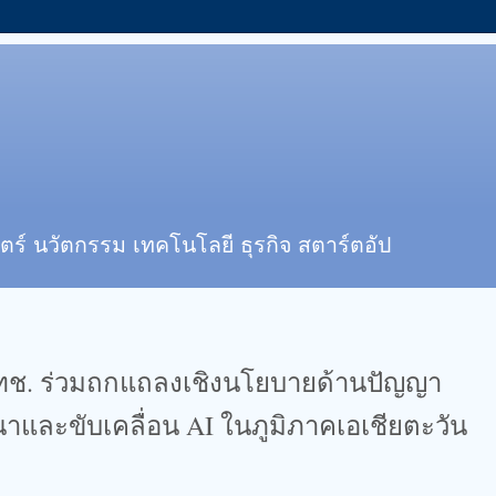
ตร์ นวัตกรรม เทคโนโลยี ธุรกิจ สตาร์ตอัป
ทช. ร่วมถกแถลงเชิงนโยบายด้านปัญญา
ฒนาและขับเคลื่อน AI ในภูมิภาคเอเชียตะวัน