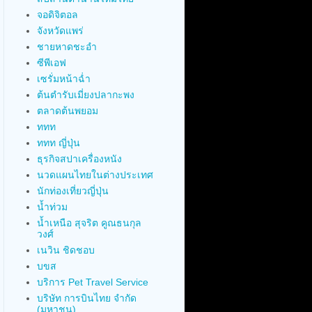
จอดิจิตอล
จังหวัดแพร่
ชายหาดชะอำ
ซีพีเอฟ
เซรั่มหน้าฉ่ำ
ต้นตำรับเมี่ยงปลากะพง
ตลาดต้นพยอม
ททท
ททท ญี่ปุ่น
ธุรกิจสปาเครื่องหนัง
นวดแผนไทยในต่างประเทศ
นักท่องเที่ยวญี่ปุ่น
น้ำท่วม
น้ำเหนือ สุจริต คูณธนกุล
วงศ์
เนวิน ชิดชอบ
บขส
บริการ Pet Travel Service
บริษัท การบินไทย จำกัด
(มหาชน)