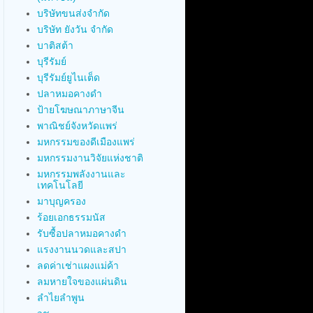
บริษัทขนส่งจำกัด
บริษัท ยังวัน จำกัด
บาติสต้า
บุรีรัมย์
บุรีรัมย์ยูไนเต็ด
ปลาหมอคางดำ
ป้ายโฆษณาภาษาจีน
พาณิชย์จังหวัดแพร่
มหกรรมของดีเมืองแพร่
มหกรรมงานวิจัยแห่งชาติ
มหกรรมพลังงานและ
เทคโนโลยี
มาบุญครอง
ร้อยเอกธรรมนัส
รับซื้อปลาหมอคางดำ
แรงงานนวดและสปา
ลดค่าเช่าแผงแม่ค้า
ลมหายใจของแผ่นดิน
ลำไยลำพูน