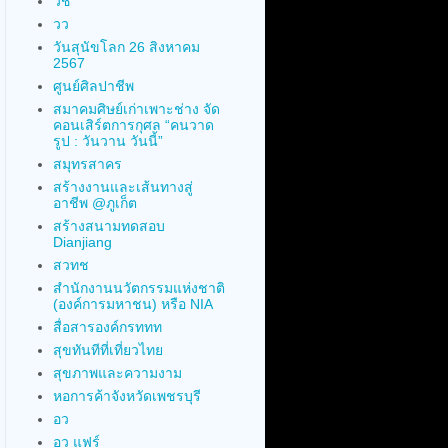
วช
วว
วันสุนัขโลก 26 สิงหาคม
2567
ศูนย์ศิลปาชีพ
สมาคมศิษย์เก่าเพาะช่าง จัด
คอนเสิร์ตการกุศล “คนวาด
รูป : วันวาน วันนี้”
สมุทรสาคร
สร้างงานและเส้นทางสู่
อาชีพ @ภูเก็ต
สร้างสนามทดสอบ
Dianjiang
สวทช
สำนักงานนวัตกรรมแห่งชาติ
(องค์การมหาชน) หรือ NIA
สื่อสารองค์กรททท
สุขทันทีที่เที่ยวไทย
สุขภาพและความงาม
หอการค้าจังหวัดเพชรบุรี
อว
อว แฟร์