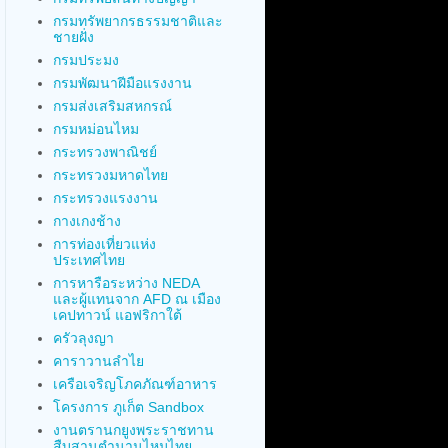
กรมทรัพยากรธรรมชาติและ
ชายฝั่ง
กรมประมง
กรมพัฒนาฝีมือแรงงาน
กรมส่งเสริมสหกรณ์
กรมหม่อนไหม
กระทรวงพาณิชย์
กระทรวงมหาดไทย
กระทรวงแรงงาน
กางเกงช้าง
การท่องเที่ยวแห่ง
ประเทศไทย
การหารือระหว่าง NEDA
และผู้แทนจาก AFD ณ เมือง
เคปทาวน์ แอฟริกาใต้
ครัวลุงญา
คาราวานลำไย
เครือเจริญโภคภัณฑ์อาหาร
โครงการ ภูเก็ต Sandbox
งานตรานกยูงพระราชทาน
สืบสานตำนานไหมไทย