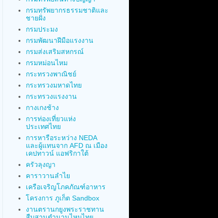
กรมทรัพยากรธรรมชาติและ
ชายฝั่ง
กรมประมง
กรมพัฒนาฝีมือแรงงาน
กรมส่งเสริมสหกรณ์
กรมหม่อนไหม
กระทรวงพาณิชย์
กระทรวงมหาดไทย
กระทรวงแรงงาน
กางเกงช้าง
การท่องเที่ยวแห่ง
ประเทศไทย
การหารือระหว่าง NEDA
และผู้แทนจาก AFD ณ เมือง
เคปทาวน์ แอฟริกาใต้
ครัวลุงญา
คาราวานลำไย
เครือเจริญโภคภัณฑ์อาหาร
โครงการ ภูเก็ต Sandbox
งานตรานกยูงพระราชทาน
สืบสานตำนานไหมไทย