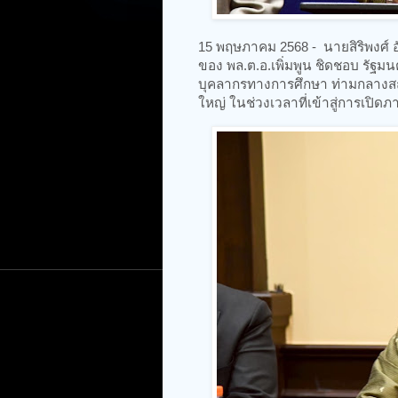
15 พฤษภาคม 2568 - นายสิริพงศ์ อ
ของ พล.ต.อ.เพิ่มพูน ชิดชอบ รัฐม
บุคลากรทางการศึกษา ท่ามกลางสถ
ใหญ่ ในช่วงเวลาที่เข้าสู่การเปิดภา