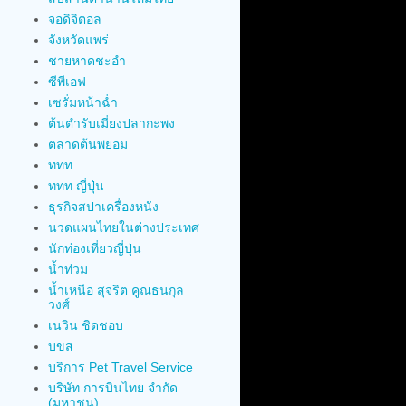
จอดิจิตอล
จังหวัดแพร่
ชายหาดชะอำ
ซีพีเอฟ
เซรั่มหน้าฉ่ำ
ต้นตำรับเมี่ยงปลากะพง
ตลาดต้นพยอม
ททท
ททท ญี่ปุ่น
ธุรกิจสปาเครื่องหนัง
นวดแผนไทยในต่างประเทศ
นักท่องเที่ยวญี่ปุ่น
น้ำท่วม
น้ำเหนือ สุจริต คูณธนกุล
วงศ์
เนวิน ชิดชอบ
บขส
บริการ Pet Travel Service
บริษัท การบินไทย จำกัด
(มหาชน)