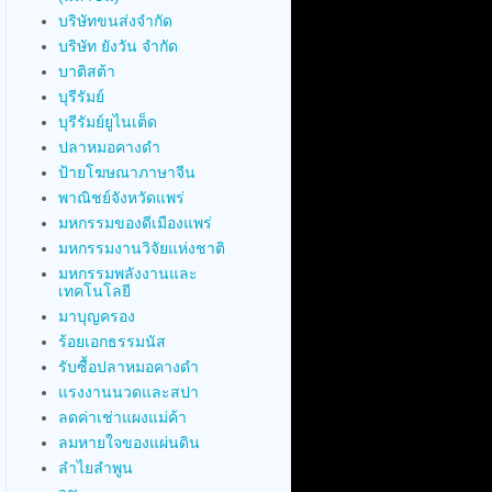
บริษัทขนส่งจำกัด
บริษัท ยังวัน จำกัด
บาติสต้า
บุรีรัมย์
บุรีรัมย์ยูไนเต็ด
ปลาหมอคางดำ
ป้ายโฆษณาภาษาจีน
พาณิชย์จังหวัดแพร่
มหกรรมของดีเมืองแพร่
มหกรรมงานวิจัยแห่งชาติ
มหกรรมพลังงานและ
เทคโนโลยี
มาบุญครอง
ร้อยเอกธรรมนัส
รับซื้อปลาหมอคางดำ
แรงงานนวดและสปา
ลดค่าเช่าแผงแม่ค้า
ลมหายใจของแผ่นดิน
ลำไยลำพูน