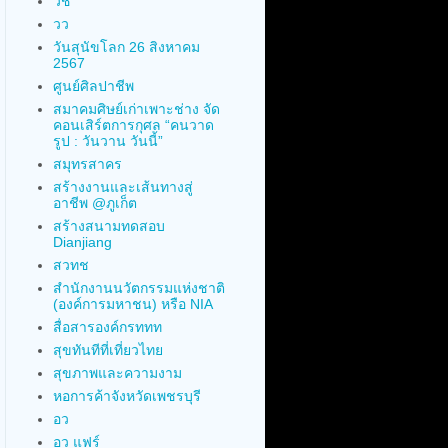
วช
วว
วันสุนัขโลก 26 สิงหาคม
2567
ศูนย์ศิลปาชีพ
สมาคมศิษย์เก่าเพาะช่าง จัด
คอนเสิร์ตการกุศล “คนวาด
รูป : วันวาน วันนี้”
สมุทรสาคร
สร้างงานและเส้นทางสู่
อาชีพ @ภูเก็ต
สร้างสนามทดสอบ
Dianjiang
สวทช
สำนักงานนวัตกรรมแห่งชาติ
(องค์การมหาชน) หรือ NIA
สื่อสารองค์กรททท
สุขทันทีที่เที่ยวไทย
สุขภาพและความงาม
หอการค้าจังหวัดเพชรบุรี
อว
อว แฟร์