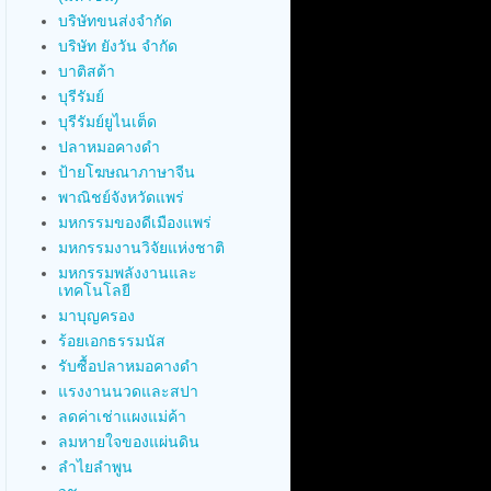
บริษัทขนส่งจำกัด
บริษัท ยังวัน จำกัด
บาติสต้า
บุรีรัมย์
บุรีรัมย์ยูไนเต็ด
ปลาหมอคางดำ
ป้ายโฆษณาภาษาจีน
พาณิชย์จังหวัดแพร่
มหกรรมของดีเมืองแพร่
มหกรรมงานวิจัยแห่งชาติ
มหกรรมพลังงานและ
เทคโนโลยี
มาบุญครอง
ร้อยเอกธรรมนัส
รับซื้อปลาหมอคางดำ
แรงงานนวดและสปา
ลดค่าเช่าแผงแม่ค้า
ลมหายใจของแผ่นดิน
ลำไยลำพูน