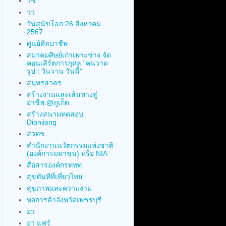
วช
วว
วันสุนัขโลก 26 สิงหาคม
2567
ศูนย์ศิลปาชีพ
สมาคมศิษย์เก่าเพาะช่าง จัด
คอนเสิร์ตการกุศล “คนวาด
รูป : วันวาน วันนี้”
สมุทรสาคร
สร้างงานและเส้นทางสู่
อาชีพ @ภูเก็ต
สร้างสนามทดสอบ
Dianjiang
สวทช
สำนักงานนวัตกรรมแห่งชาติ
(องค์การมหาชน) หรือ NIA
สื่อสารองค์กรททท
สุขทันทีที่เที่ยวไทย
สุขภาพและความงาม
หอการค้าจังหวัดเพชรบุรี
อว
อว แฟร์