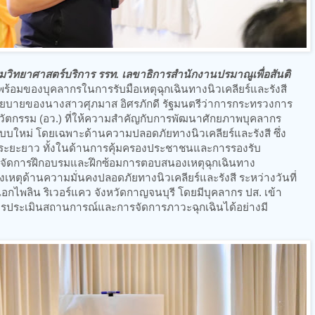
กรมวิทยาศาสตร์บริการ รรท. เลขาธิการสำนักงานปรมาณูเพื่อสันติ
ร้อมของบุคลากรในการรับมือเหตุฉุกเฉินทางนิวเคลียร์และรังสี
นโยบายของนางสาวศุภมาส อิศรภักดี รัฐมนตรีว่าการกระทรวงการ
นวัตกรรม (อว.) ที่ให้ความสำคัญกับการพัฒนาศักยภาพบุคลากร
ปแบบใหม่ โดยเฉพาะด้านความปลอดภัยทางนิวเคลียร์และรังสี ซึ่ง
ระยะยาว ทั้งในด้านการคุ้มครองประชาชนและการรองรับ
ึงจัดการฝึกอบรมและฝึกซ้อมการตอบสนองเหตุฉุกเฉินทาง
เหตุด้านความมั่นคงปลอดภัยทางนิวเคลียร์และรังสี ระหว่างวันที่
ไพลิน ริเวอร์แคว จังหวัดกาญจนบุรี โดยมีบุคลากร ปส. เข้า
การประเมินสถานการณ์และการจัดการภาวะฉุกเฉินได้อย่างมี