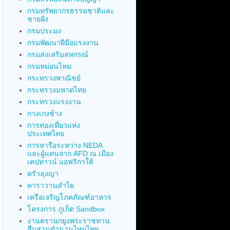
กรมทรัพยากรธรรมชาติและ
ชายฝั่ง
กรมประมง
กรมพัฒนาฝีมือแรงงาน
กรมส่งเสริมสหกรณ์
กรมหม่อนไหม
กระทรวงพาณิชย์
กระทรวงมหาดไทย
กระทรวงแรงงาน
กางเกงช้าง
การท่องเที่ยวแห่ง
ประเทศไทย
การหารือระหว่าง NEDA
และผู้แทนจาก AFD ณ เมือง
เคปทาวน์ แอฟริกาใต้
ครัวลุงญา
คาราวานลำไย
เครือเจริญโภคภัณฑ์อาหาร
โครงการ ภูเก็ต Sandbox
งานตรานกยูงพระราชทาน
สืบสานตำนานไหมไทย