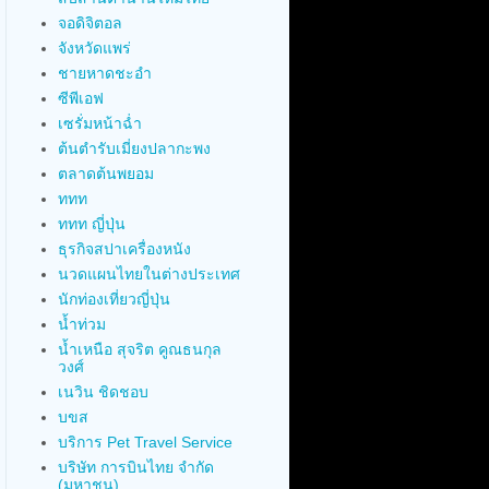
จอดิจิตอล
จังหวัดแพร่
ชายหาดชะอำ
ซีพีเอฟ
เซรั่มหน้าฉ่ำ
ต้นตำรับเมี่ยงปลากะพง
ตลาดต้นพยอม
ททท
ททท ญี่ปุ่น
ธุรกิจสปาเครื่องหนัง
นวดแผนไทยในต่างประเทศ
นักท่องเที่ยวญี่ปุ่น
น้ำท่วม
น้ำเหนือ สุจริต คูณธนกุล
วงศ์
เนวิน ชิดชอบ
บขส
บริการ Pet Travel Service
บริษัท การบินไทย จำกัด
(มหาชน)