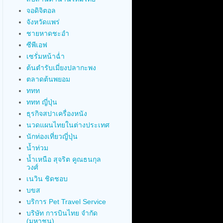
จอดิจิตอล
จังหวัดแพร่
ชายหาดชะอำ
ซีพีเอฟ
เซรั่มหน้าฉ่ำ
ต้นตำรับเมี่ยงปลากะพง
ตลาดต้นพยอม
ททท
ททท ญี่ปุ่น
ธุรกิจสปาเครื่องหนัง
นวดแผนไทยในต่างประเทศ
นักท่องเที่ยวญี่ปุ่น
น้ำท่วม
น้ำเหนือ สุจริต คูณธนกุล
วงศ์
เนวิน ชิดชอบ
บขส
บริการ Pet Travel Service
บริษัท การบินไทย จำกัด
(มหาชน)