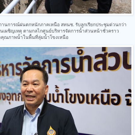
มสถานการณ์ฝนตกหนักภาคเหนือ สทนช. รับลูกเรียกประชุมด่วนกว่า
เผชิญเหตุ ตามกลไกศูนย์บริหารจัดการน้ำส่วนหน้าชั่วคราว
คุณภาพน้ำในพื้นที่ลุ่มน้ำโขงเหนือ