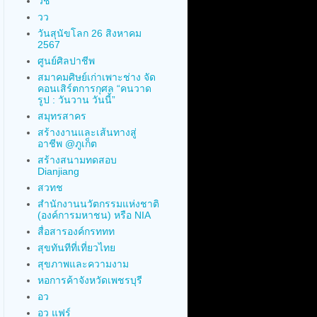
วช
วว
วันสุนัขโลก 26 สิงหาคม
2567
ศูนย์ศิลปาชีพ
สมาคมศิษย์เก่าเพาะช่าง จัด
คอนเสิร์ตการกุศล “คนวาด
รูป : วันวาน วันนี้”
สมุทรสาคร
สร้างงานและเส้นทางสู่
อาชีพ @ภูเก็ต
สร้างสนามทดสอบ
Dianjiang
สวทช
สำนักงานนวัตกรรมแห่งชาติ
(องค์การมหาชน) หรือ NIA
สื่อสารองค์กรททท
สุขทันทีที่เที่ยวไทย
สุขภาพและความงาม
หอการค้าจังหวัดเพชรบุรี
อว
อว แฟร์