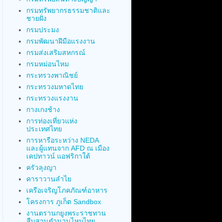
กรมทรัพยากรธรรมชาติและ
ชายฝั่ง
กรมประมง
กรมพัฒนาฝีมือแรงงาน
กรมส่งเสริมสหกรณ์
กรมหม่อนไหม
กระทรวงพาณิชย์
กระทรวงมหาดไทย
กระทรวงแรงงาน
กางเกงช้าง
การท่องเที่ยวแห่ง
ประเทศไทย
การหารือระหว่าง NEDA
และผู้แทนจาก AFD ณ เมือง
เคปทาวน์ แอฟริกาใต้
ครัวลุงญา
คาราวานลำไย
เครือเจริญโภคภัณฑ์อาหาร
โครงการ ภูเก็ต Sandbox
งานตรานกยูงพระราชทาน
สืบสานตำนานไหมไทย