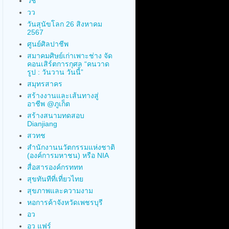
วช
วว
วันสุนัขโลก 26 สิงหาคม
2567
ศูนย์ศิลปาชีพ
สมาคมศิษย์เก่าเพาะช่าง จัด
คอนเสิร์ตการกุศล “คนวาด
รูป : วันวาน วันนี้”
สมุทรสาคร
สร้างงานและเส้นทางสู่
อาชีพ @ภูเก็ต
สร้างสนามทดสอบ
Dianjiang
สวทช
สำนักงานนวัตกรรมแห่งชาติ
(องค์การมหาชน) หรือ NIA
สื่อสารองค์กรททท
สุขทันทีที่เที่ยวไทย
สุขภาพและความงาม
หอการค้าจังหวัดเพชรบุรี
อว
อว แฟร์