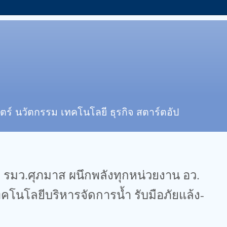
ตร์ นวัตกรรม เทคโนโลยี ธุรกิจ สตาร์ตอัป
 รมว.ศุภมาส ผนึกพลังทุกหน่วยงาน อว.
โนโลยีบริหารจัดการน้ำ รับมือภัยแล้ง-