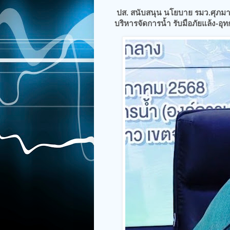
ปส. สนับสนุน นโยบาย รมว.ศุภมา
บริหารจัดการน้ำ รับมือภัยแล้ง-อุทก