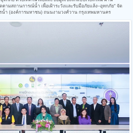
ดตามสถานการณ์น้ำ เพื่อเฝ้าระวังและรับมือภัยแล้ง–อุทกภัย” จัด
รน้ำ (องค์การมหาชน) ถนนงามวงศ์วาน กรุงเทพมหานคร