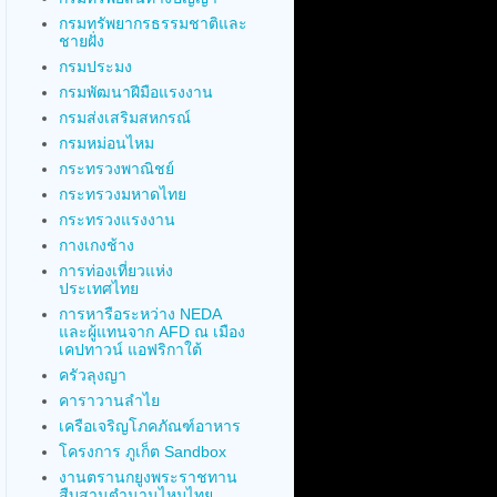
กรมทรัพยากรธรรมชาติและ
ชายฝั่ง
กรมประมง
กรมพัฒนาฝีมือแรงงาน
กรมส่งเสริมสหกรณ์
กรมหม่อนไหม
กระทรวงพาณิชย์
กระทรวงมหาดไทย
กระทรวงแรงงาน
กางเกงช้าง
การท่องเที่ยวแห่ง
ประเทศไทย
การหารือระหว่าง NEDA
และผู้แทนจาก AFD ณ เมือง
เคปทาวน์ แอฟริกาใต้
ครัวลุงญา
คาราวานลำไย
เครือเจริญโภคภัณฑ์อาหาร
โครงการ ภูเก็ต Sandbox
งานตรานกยูงพระราชทาน
สืบสานตำนานไหมไทย