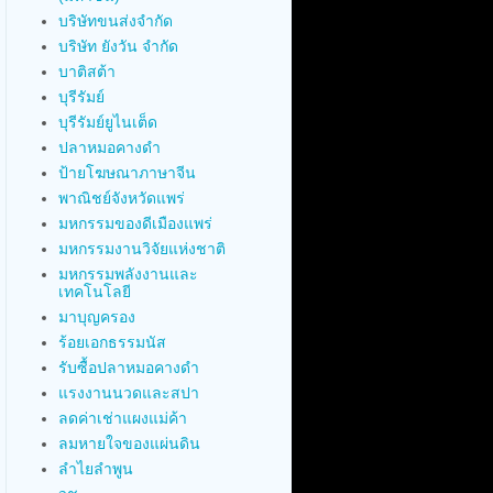
บริษัทขนส่งจำกัด
บริษัท ยังวัน จำกัด
บาติสต้า
บุรีรัมย์
บุรีรัมย์ยูไนเต็ด
ปลาหมอคางดำ
ป้ายโฆษณาภาษาจีน
พาณิชย์จังหวัดแพร่
มหกรรมของดีเมืองแพร่
มหกรรมงานวิจัยแห่งชาติ
มหกรรมพลังงานและ
เทคโนโลยี
มาบุญครอง
ร้อยเอกธรรมนัส
รับซื้อปลาหมอคางดำ
แรงงานนวดและสปา
ลดค่าเช่าแผงแม่ค้า
ลมหายใจของแผ่นดิน
ลำไยลำพูน