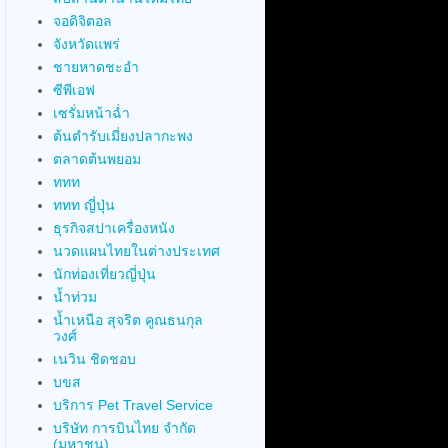
จอดิจิตอล
จังหวัดแพร่
ชายหาดชะอำ
ซีพีเอฟ
เซรั่มหน้าฉ่ำ
ต้นตำรับเมี่ยงปลากะพง
ตลาดต้นพยอม
ททท
ททท ญี่ปุ่น
ธุรกิจสปาเครื่องหนัง
นวดแผนไทยในต่างประเทศ
นักท่องเที่ยวญี่ปุ่น
น้ำท่วม
น้ำเหนือ สุจริต คูณธนกุล
วงศ์
เนวิน ชิดชอบ
บขส
บริการ Pet Travel Service
บริษัท การบินไทย จำกัด
(มหาชน)