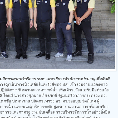
ีกรมวิทยาศาสตร์บริการ รทท. เลขาธิการสำนักงานปรมาณูเพื่อสันติ
ิการฉุกเฉินทางนิวเคลียร์และรังสีของ ปส. เข้าร่วมงานแถลงข่าว
ิบัติการ “ติดตามสถานการณ์น้ำ เพื่อเฝ้าระวังและรับมือภัยแล้ง–
68 โดยมี นางสาวศุภมาส อิศรภักดี รัฐมนตรีว่าการกระทรวง อว.
ศุภชัย ปทุมนากุล ปลัดกระทรวง อว. ดร.รอยบุญ รัศมีเทศ ผู้
รน้ำ และคณะผู้บริหารระดับสูงเข้าร่วมงานอย่างพร้อมเพรียง
ชาการและภาครัฐ ร่วมขับเคลื่อนการบริหารจัดการน้ำอย่างยั่งยืน
อุทกภัย ด้วยเทคโนโลยีและข้อมูลเชิงลึกแบบเรียลไทม์ ผ่าน