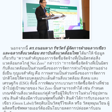
นอกจากนี้
ดร.ถนอมลาภ รัชวัตร์ ผู้จัดการฝ่ายฉลากเขียว
และฉลากสิ่งแวดล้อม สถาบันสิ่งแวดล้อมไทย
ได้มาให้ ข้อมูล
เกี่ยวกับ “ความสำคัญของการจัดซื้อจัดจ้างที่เป็นมิตรต่อสิ่ง
แวดล้อมกลไกสู่ Net Zero” กล่าวว่า “การจัดซื้อจัดจ้างที่เป็นมิตร
กับสิ่งแวดล้อมเป็นส่วนหนึ่งของการจัดการห่วงโซ่อุปทานอย่าง
ยั่งยืน กุญแจสำคัญ คือ การผสานเป็นส่วนหนึ่งของการจัดการ
ปกติโดยให้ครอบคลุมประเด็นด้านสิ่งแวดล้อม สังคม และ
เศรษฐกิจ (ESG) ทั้งนี้ การพัฒนากระบวนการจัดซื้อจัดจ้างที่ช่วย
นำไปสู่เป้าหมายของ Net Zero นั้นสามารถทำได้ เช่น กำหนด
เกณฑ์ด้านสิ่งแวดล้อมแก่คู่ค้าหรือ
ผู้ให้บริการในห่วงโซ่อุปทาน
เช่น สินค้าต้องมีคาร์บอนฟุตพริ้นท์ต่ำ สินค้าได้การรับรองฉลาก
เขียว (Green Label)วัตถุดิบเป็นวัสดุรีไซเคิล หรือ วัสดุหมุนเวียน ผู้
ผลิตหรือซัพพลายเออร์ต้องมีนโยบายลดการปล่อยคาร์บอน