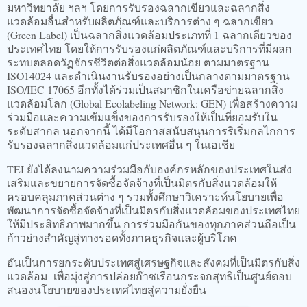
มหาวิทยาลัย ฯลฯ โดยการรับรองฉลากเขียวและฉลากสิ่ง
แวดล้อมอื่นสำหรับผลิตภัณฑ์และบริการต่าง ๆ ฉลากเขียว
(Green Label) เป็นฉลากสิ่งแวดล้อมประเภทที่ 1 ฉลากเดียวของ
ประเทศไทย โดยให้การรับรองแก่ผลิตภัณฑ์และบริการที่มีผลก
ระทบตลอดวัฏจักรชีวิตต่อสิ่งแวดล้อมน้อย ตามมาตรฐาน
ISO14024 และดำเนินงานรับรองอย่างเป็นกลางตามมาตรฐาน
ISO/IEC 17065 อีกทั้งได้ร่วมเป็นสมาชิกในเครือข่ายฉลากสิ่ง
แวดล้อมโลก (Global Ecolabeling Network: GEN) เพื่อสร้างความ
ร่วมมือและความเข้มแข็งของการรับรองให้เป็นที่ยอมรับ
ใน
ระดับสากล นอกจากนี้ ได้มีโอกาสสนับสนุนการริเริ่มกลไกการ
รับรองฉลากสิ่งแวดล้อมแก่ประเทศอื่น ๆ ในเอเชีย
TEI ยังได้ลงนามความร่วมมือกับองค์กรหลักของประเทศในส่ง
เสริมและขยายการจัดซื้อจัดจ้างที่เป็นมิตรกับสิ่งแวดล้อมให้
ครอบคลุมภาคส่วนต่าง ๆ รวมทั้งศึกษาวิเคราะห์นโยบายเพื่อ
พัฒนาการจัดซื้อจัดจ้างที่เป็นมิตรกับสิ่งแวดล้อมของประเทศไทย
ให้มีประสิทธิภาพมากขึ้น การร่วมมือกันของทุกภาคส่วนถือเป็น
ก้าวย่างสำคัญสู่ทางรอดทั้งภาคธุรกิจและผู้บริโภค
อันเป็นการยกระดับประเทศสู่เศรษฐกิจและสังคมที่เป็นมิตรกับสิ่ง
แวดล้อม เพื่อมุ่งสู่การปล่อยก๊าซเรือนกระจกสุทธิเป็นศูนย์ตอบ
สนองนโยบายของประเทศไทยสู่ความยั่งยืน