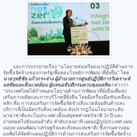
และการบรรยายเรื่อง “นโยบายส่งเสริมแนวปฏิบัติด้านการ
จัดซื้อจัดจ้างของภาครัฐเพื่อตอบโจทย์การพัฒนา
ที่ยั่งยืน” โดย
นายวุทธิชัย แก้วกระจ่าง ผู้อำนวยการศูนย์ปฏิบัติการวิเคราะห์
มลพิษและสิ่งแวดล้อม ผู้แทนอธิบดี
กรมควบคุมมลพิษ
กล่าวว่า
“ประเทศไทยได้กำหนดนโยบายด้านการพัฒนาที่ยั่งยืนเพื่อส่ง
เสริมการผลิตและการบริโภคที่ยั่งยืน โดยมีเครื่องมือขับเคลื่อน
หลัก คือ การส่งเสริมการจัดซื้อจัดจ้างสิ่งแวดล้อมสินค้าและ
บริการที่เป็นมิตรกับสิ่งแวดล้อม ดังปรากฏในนโยบายระดับ
นานาชาติและในประเทศ (ตั้งแต่ยุทธศาสตร์ชาติ 20 ปี และ
ถ่ายทอดไปยังแผนลำดับ ลำดับรองอาทิ แผนปฏิรูปประเทศ แผน
แม่บท แผนพัฒนาเศรษฐกิจและสังคมแห่งชาติ) ซึ่งกรมควบคุม
มลพิษได้จัดทำแผนปฏิบัติการด้านการส่งเสริมการจัดซื้อจัดจ้าง