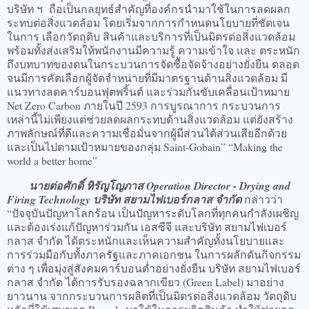
บริษัท ฯ ถือเป็นกลยุทธ์สำคัญที่องค์กรนำมาใช้ในการลดผลก
ระทบต่อสิ่งแวดล้อม โดยเริ่มจากการกำหนดนโยบายที่ชัดเจน
ในการ เลือกวัตถุดิบ สินค้า
และบริการที่เป็นมิตรต่อสิ่งแวดล้อม
พร้อมทั้งส่งเสริมให้พนักงานมีความรู้ ความเข้าใจ และ ตระหนัก
ถึงบทบาทของตนในกระบวนการจัดซื้อจัดจ้างอย่างยั่งยืน ตลอด
จนมีการคัดเลือกผู้จัดจำหน่ายที่มีมาตรฐานด้านสิ่งแวดล้อม มี
แนวทางลดคาร์บอนฟุตพริ้นต์ และร่วมกันขับเคลื่อนเป้าหมาย
Net Zero Carbon ภายในปี 2593 การบูรณาการ กระบวนการ
เหล่านี้ไม่เพียงแต่ช่วยลดผลกระทบด้านสิ่งแวดล้อม แต่ยังสร้าง
ภาพลักษณ์ที่ดีและความเชื่อมั่นจากผู้มีส่วนได้ส่วนเสียอีกด้วย
และเป็นไปตามเป้าหมายของกลุ่ม Saint-Gobain” “Making the
world a better home”
นายต่อศักดิ์ หิรัญโญภาส Operation Director - Drying and
Firing Technology บริษัท สยามไฟเบอร์กลาส จำกัด
กล่าวว่า
“ปัจจุบันปัญหาโลกร้อน เป็นปัญหาระดับโลกที่ทุกคนกำลังเผชิญ
และต้องเร่งแก้ปัญหาร่วมกัน เอสซีจี และบริษัท สยามไฟเบอร์
กลาส จำกัด ได้ตระหนักและเห็นความสำคัญทั้งนโยบายและ
การร่วมมือกับทั้งภาครัฐและภาคเอกชน ในการผลักดันกิจกรรม
ต่าง ๆ เพื่อมุ่งสู่สังคมคาร์บอนต่ำอย่างยั่งยืน บริษัท สยามไฟเบอร์
กลาส จำกัด ได้การรับรองฉลากเขียว (Green Label) มาอย่าง
ยาวนาน จากกระบวนการผลิตที่เป็นมิตรต่อสิ่งแวดล้อม วัตถุดิบ