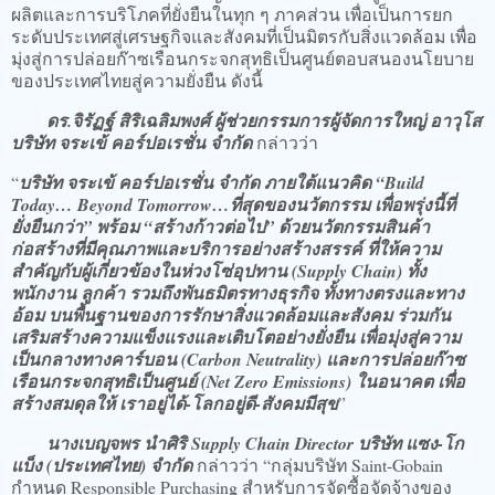
ผลิตและการบริโภคที่ยั่งยืนในทุก ๆ ภาคส่วน เพื่อเป็นการยก
ระดับประเทศสู่เศรษฐกิจและสังคมที่เป็นมิตรกับสิ่งแวดล้อม เพื่อ
มุ่งสู่การปล่อยก๊าซเรือนกระจกสุทธิเป็นศูนย์ตอบสนองนโยบาย
ของประเทศไทยสู่ความยั่งยืน ดังนี้
ดร.จิรัฏฐ์ สิริเฉลิมพงศ์ ผู้ช่วยกรรมการผู้จัดการใหญ่ อาวุโส
บริษัท จระเข้ คอร์ปอเรชั่น จำกัด
กล่าวว่า
“
บริษัท จระเข้ คอร์ปอเรชั่น จำกัด ภายใต้แนวคิด “Build
Today… Beyond Tomorrow…ที่สุดของนวัตกรรม เพื่อพรุ่งนี้ที่
ยั่งยืนกว่า” พร้อม “สร้างก้าวต่อไป” ด้วยนวัตกรรมสินค้า
ก่อสร้างที่มีคุณภาพและบริการอย่างสร้างสรรค์ ที่ให้ความ
สำคัญกับผู้เกี่ยวข้องในห่วงโซ่อุปทาน (Supply Chain) ทั้ง
พนักงาน ลูกค้า รวมถึงพันธมิตรทางธุรกิจ ทั้งทางตรงและทาง
อ้อม บนพื้นฐานของการรักษาสิ่งแวดล้อมและสังคม ร่วมกัน
เสริมสร้างความแข็งแรงและเติบโตอย่างยั่งยืน เพื่อมุ่งสู่ความ
เป็นกลางทางคาร์บอน (Carbon Neutrality) และการปล่อยก๊าซ
เรือนกระจกสุทธิเป็นศูนย์ (Net Zero Emissions) ในอนาคต เพื่อ
สร้างสมดุลให้ เราอยู่ได้-โลกอยู่ดี-สังคมมีสุข
”
นางเบญจพร นำศิริ Supply Chain Director บริษัท แซง-โก
แบ็ง (ประเทศไทย) จำกัด
กล่าวว่า “กลุ่มบริษัท Saint-Gobain
กำหนด Responsible Purchasing สำหรับการจัดซื้อจัดจ้างของ