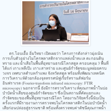
ดร.โอบเอื้อ อิ่มวิทยา เปิดเผยว่า โครงการดังกล่าวมุ่งเน้น
การเก็บตัวอย่างไมโครพลาสติกจากแหล่งน้ำทะเล ตะกอนดิน
ทราย และน้ำเสียในพื้นที่อุทยานธรณีโลกสตูล ครอบคลุม 3 พื้นที่
ได้แก่ เกาะหลีเป๊ะ เกาะสาหร่าย และศูนย์กำจัดขยะมูลฝอยครบ
วงจร เทศบาลตำบลกำแพง จังหวัดสตูล พร้อมทั้งพัฒนาเทคนิค
การวิเคราะห์ด้วยกล้องจุลทรรศน์ฟูเรียร์ทรานส์ฟอร์ม
อินฟราเรด (Fourier-transform infrared microscopy: FTIR
microscopy) นอกจากนี้ ยังมีการตรวจวิเคราะห์คุณภาพน้ำในบ่อ
บำบัดน้ำเสียของศูนย์กำจัดขยะฯ ซึ่งเป็นสถานที่คัดแยกและ
กำจัดขยะของพื้นที่อุทยานธรณีโลก โดยงานวิจัยครั้งนี้นับเป็น
ครั้งแรกที่มีรายงานการตรวจพบไมโครพลาสติกในบ่อบำบัดน้ำ
เสียก่อนปล่อยสู่ธรรมชาติ พร้อมทั้งตรวจพบค่าดัชนีคุณภาพน้ำ