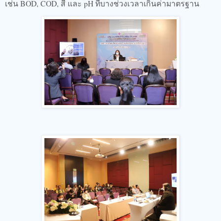
เช่น BOD, COD, สี และ pH ที่บางช่วงเวลาเกินค่ามาตรฐาน