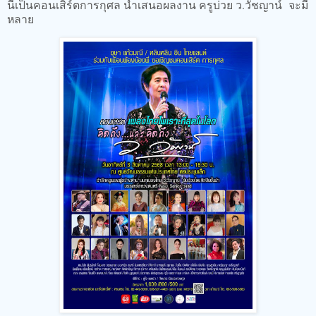
นี้เป็นคอนเสิร์ตการกุศล นำเสนอผลงาน ครูบ่วย ว.วัชญาน์ จะมี
หลาย