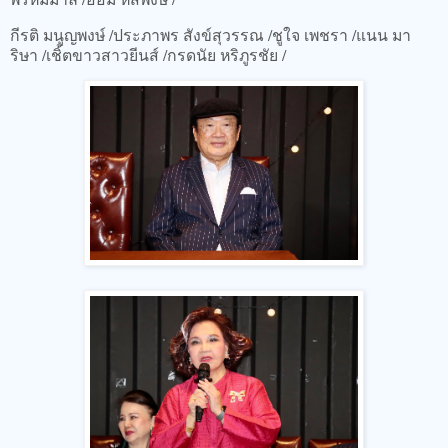
กีรติ มนูญพงษ์ /ประภาพร สังข์สุวรรณ /ชูใจ เพชรา /แนน มา
ริษา /เชิ้ตขาวสาวยีนส์ /กรดนัย หริภูรชัย /