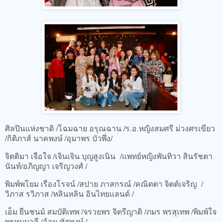
ศิลปินแห่งชาติ /โฉมฉาย อรุณฉาน /ร.อ.หญิงสมศรี ม่วงศรเขียว
/กิติภาส์ นาคพงษ์ /อุมาพร บัวพึ่ง/
จิตติมา เจือใจ /เจินเจิน บุญสูงเนิน /แพทย์หญิงพันทิวา สินรัชตา
นันท์/อภิญญา เจริญวงศ์ /
พิมพ์พโยม เรืองโรจน์ /สปาย ภาสกรณ์ /คณิตตา จิตต์เจริญ /
วิภาส รวิภาส /หลินหลิน อินไทยแลนด์ /
เอ็ม ยืนชนม์ สมบัติเทพ /จรวยพร จิตรีญาติ /ภมร พรสุเทพ /พิมพ์ใจ
พรหมมาลี /อ้อม หัสพงษ์ /