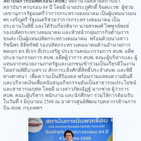
สถาบันการบินพลเรือน (สบพ.)
จัดงานวันคล้ายสถาปนา
สถาบันฯ ครบรอบ 64 ปี โดยมี นายประภูศักดิ์ จินตะเวช ผู้ช่วย
เลขานุการรัฐมนตรีว่าการกระทรวงคมนาคม เป็นผู้แทนนางมน
พร เจริญศรี รัฐมนตรีช่วยว่าการกระทรวงคมนาคม เป็น
ประธานในพิธี และได้รับเกียรติจาก นายสรพงศ์ ไพฑูรย์พงษ์
รองปลัดกระทรวงคมนาคม และหัวหน้ากลุ่มภารกิจด้านการ
ขนส่ง เป็นผู้แทนปลัดกระทรวงคมนาคม พร้อมด้วยนางสาว
รัชนีพร ธิติทรัพย์ รองปลัดกระทรวงคมนาคมด้านอำนวยการ
พลเอก ดร.ดิเรก ดีประเสริฐ ประธานคณะกรรมการ สบพ. อดีต
ประธานกรรมการ สบพ. อดีตผู้ว่าการ สบพ. คณะผู้บริหารและ ผู้
แทนจากหน่วยงานภาครัฐและเอกชนเข้าร่วมเป็นเกียรติในงาน
โดยร่วมพิธีบวงสรวง สักการะสิ่งศักดิ์สิทธิ์ประจำสบพ. และพิธี
ทางศาสนา เพื่อความเป็นสิริมงคล พร้อมร่วมแสดงความยินดี
และบริจาคเงินเพื่อสนับสนุนกิจกรรมอันเป็นสาธารณประโยชน์
และสาธารณกุศล โดยมี นางสาวภัคณัฏฐ์ มากช่วย ผู้ว่าการ
สบพ. คณะผู้บริหาร พนักงาน และนักศึกษา ร่วมให้การต้อนรับ
ในวันที่ 4 มิถุนายน 2568 ณ อาคารศูนย์พัฒนาบุคลากรด้านการ
บิน สบพ. กรุงเทพฯ