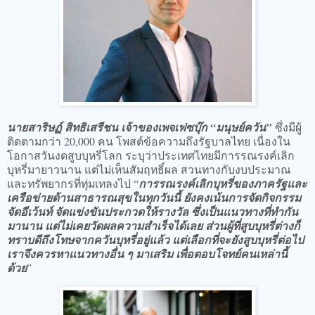
นายสาริษฏ์ สิทธิเสรีชน เจ้าของเพจเฟซบุ๊ก “มนุษย์ควัน”
ซึ่งมีผู้
ติดตามกว่า 20,000 คน โพสต์ข้อความถึงรัฐบาลไทย เนื่องใน
โอกาสวันงดสูบบุหรี่โลก ระบุว่าประเทศไทยมีการรณรงค์เลิก
บุหรี่มายาวนาน แต่ไม่เห็นสัมฤทธิ์ผล สวนทางกับงบประมาณ
และทรัพยากรที่ทุ่มเทลงไป “
การรณรงค์เลิกบุหรี่ของภาครัฐและ
เครือข่ายด้านสาธารณสุขในทุกวันนี้ ยังคงเน้นการจัดกิจกรรม
จัดอีเว้นท์ จัดแข่งขันประกวดให้รางวัล ซึ่งเป็นแนวทางที่ทำกัน
มานาน แต่ไม่เคยวัดผลความสำเร็จได้เลย ส่วนผู้ที่สูบบุหรี่ต่างก็
ทราบดีถึงโทษจากควันบุหรี่อยู่แล้ว แต่เลือกที่จะยังสูบบุหรี่ต่อไป
เราจึงควรหาแนวทางอื่น ๆ มาเสริม เพื่อตอบโจทย์คนเหล่านี้
ด้วย
”