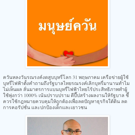
ควันหลงวันรณรงค์งดสูบบุหรี่โลก 31 พฤษภาคม เครือข่ายผู้ใช้
บุหรี่ไฟฟ้าตั้งคำถามถึงรัฐบาลไทยรณรงค์เลิกบุหรี่มานานทำไม
ไม่เห็นผล ลั่นมาตรการแบนบุหรี่ไฟฟ้าไทยไร้ประสิทธิภาพทำผู้
ใช้พุ่งกว่า 1000% เน้นปราบปราม ตีปี๊ปสร้างผลงานให้รัฐบาล ชี้
ควรใช้กฎหมายควบคุมให้ถูกต้องเพื่อลดปัญหาธุรกิจใต้ดิน ลด
การคอรัปชั่น และปกป้องเด็กและเยาวชน