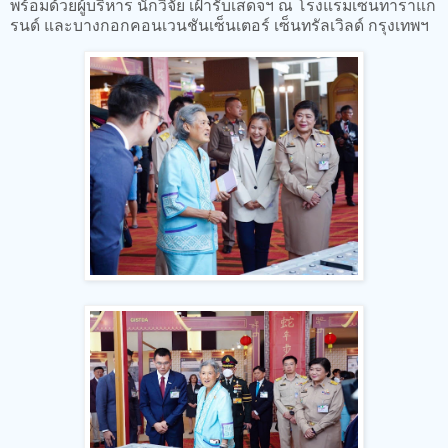
พร้อมด้วยผู้บริหาร นักวิจัย เฝ้ารับเสด็จฯ ณ โรงแรมเซ็นทาราแก
รนด์ และบางกอกคอนเวนชันเซ็นเตอร์ เซ็นทรัลเวิลด์ กรุงเทพฯ