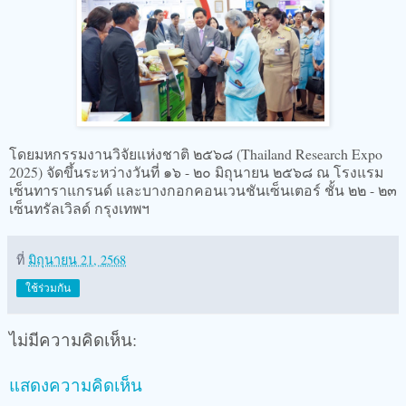
โดยมหกรรมงานวิจัยแห่งชาติ ๒๕๖๘ (Thailand Research Expo
2025) จัดขึ้นระหว่างวันที่ ๑๖ - ๒๐ มิถุนายน ๒๕๖๘ ณ โรงแรม
เซ็นทาราแกรนด์ และบางกอกคอนเวนชันเซ็นเตอร์ ชั้น ๒๒ - ๒๓
เซ็นทรัลเวิลด์ กรุงเทพฯ
ที่
มิถุนายน 21, 2568
ใช้ร่วมกัน
ไม่มีความคิดเห็น:
แสดงความคิดเห็น