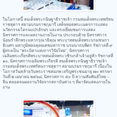
ในโอกาสนี้ สมเด็จพระกนิษฐาธิราชเจ้า กรมสมเด็จพระเทพรัตน
ราชสุดาฯ สยามบรมราชกุมารี เสด็จทอดพระเนตรการแสดง
นวัตกรรมโดรนแปรอักษร และทรงเยี่ยมชมการแสดง
นิทรรศการและผลงานภายในงาน ประกอบด้วย นิทรรศการ
น้อมรำลึกพระมหากรุณาธิคุณ พระบาทสมเด็จพระบรมชนกา
ธิเบศร มหาภูมิพลอดุลยเดชมหาราช บรมนาถบพิตร รัชกาลที่ ๙
ผู้ทรงเป็น “พระบิดาแห่งการวิจัยไทย”, นิทรรศการ
เฉลิมพระเกียรติพระบาทสมเด็จพระวชิรเกล้าเจ้าอยู่หัว รัชกาลที่
๑๐, นิทรรศการเฉลิมพระเกียรติ สมเด็จพระกนิษฐาธิราชเจ้า
กรมสมเด็จพระเทพรัตนราชสุดาฯ สยามบรมราชกุมารี เนื่องใน
โอกาสวันคล้ายวันพระราชสมภพ เจริญพระชนมายุ ๗๐ พรรษา
วันที่ ๒ เมษายน ๒๕๖๘, นิทรรศการ ๕๐ ปี ความสัมพันธ์ไทย –
จีน ตลอดจนผลงานวิจัยจากสถาบันต่าง ๆ ที่มาจัดแสดงภายใน
งาน