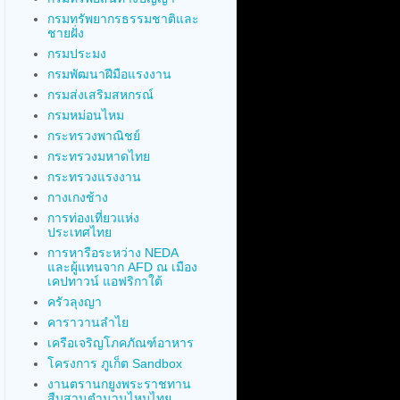
กรมทรัพยากรธรรมชาติและ
ชายฝั่ง
กรมประมง
กรมพัฒนาฝีมือแรงงาน
กรมส่งเสริมสหกรณ์
กรมหม่อนไหม
กระทรวงพาณิชย์
กระทรวงมหาดไทย
กระทรวงแรงงาน
กางเกงช้าง
การท่องเที่ยวแห่ง
ประเทศไทย
การหารือระหว่าง NEDA
และผู้แทนจาก AFD ณ เมือง
เคปทาวน์ แอฟริกาใต้
ครัวลุงญา
คาราวานลำไย
เครือเจริญโภคภัณฑ์อาหาร
โครงการ ภูเก็ต Sandbox
งานตรานกยูงพระราชทาน
สืบสานตำนานไหมไทย