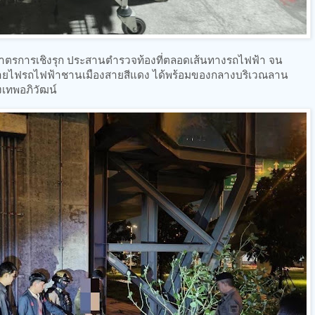
มาตรการเชิงรุก ประสานตำรวจท้องที่ตลอดเส้นทางรถไฟฟ้า จน
ดสายไฟรถไฟฟ้าชานเมืองสายสีแดง ได้พร้อมของกลางบริเวณลาน
เทพอภิวัฒน์