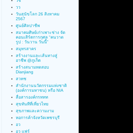
วช
วว
วันสุนัขโลก 26 สิงหาคม
2567
ศูนย์ศิลปาชีพ
สมาคมศิษย์เก่าเพาะช่าง จัด
คอนเสิร์ตการกุศล “คนวาด
รูป : วันวาน วันนี้”
สมุทรสาคร
สร้างงานและเส้นทางสู่
อาชีพ @ภูเก็ต
สร้างสนามทดสอบ
Dianjiang
สวทช
สำนักงานนวัตกรรมแห่งชาติ
(องค์การมหาชน) หรือ NIA
สื่อสารองค์กรททท
สุขทันทีที่เที่ยวไทย
สุขภาพและความงาม
หอการค้าจังหวัดเพชรบุรี
อว
อว แฟร์