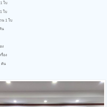
 1 ใบ
 1 ใบ
วน 1 ใบ
คัน
่อง
รื่อง
 คัน