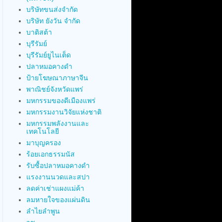
บริษัทขนส่งจำกัด
บริษัท ยังวัน จำกัด
บาติสต้า
บุรีรัมย์
บุรีรัมย์ยูไนเต็ด
ปลาหมอคางดำ
ป้ายโฆษณาภาษาจีน
พาณิชย์จังหวัดแพร่
มหกรรมของดีเมืองแพร่
มหกรรมงานวิจัยแห่งชาติ
มหกรรมพลังงานและ
เทคโนโลยี
มาบุญครอง
ร้อยเอกธรรมนัส
รับซื้อปลาหมอคางดำ
แรงงานนวดและสปา
ลดค่าเช่าแผงแม่ค้า
ลมหายใจของแผ่นดิน
ลำไยลำพูน