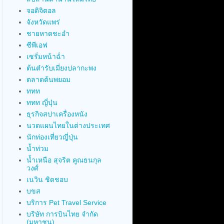
จอดิจิตอล
จังหวัดแพร่
ชายหาดชะอำ
ซีพีเอฟ
เซรั่มหน้าฉ่ำ
ต้นตำรับเมี่ยงปลากะพง
ตลาดต้นพยอม
ททท
ททท ญี่ปุ่น
ธุรกิจสปาเครื่องหนัง
นวดแผนไทยในต่างประเทศ
นักท่องเที่ยวญี่ปุ่น
น้ำท่วม
น้ำเหนือ สุจริต คูณธนกุล
วงศ์
เนวิน ชิดชอบ
บขส
บริการ Pet Travel Service
บริษัท การบินไทย จำกัด
(มหาชน)