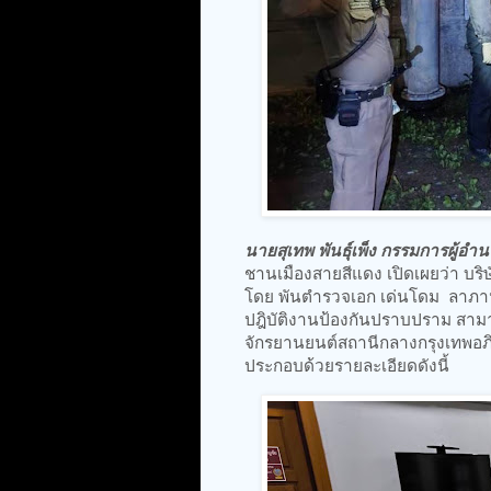
นายสุเทพ พันธุ์เพ็ง กรรมการผู้อำ
ชานเมืองสายสีแดง เปิดเผยว่า บร
โดย พันตำรวจเอก เด่นโดม ลาภาน
ปฎิบัติงานป้องกันปราบปราม สาม
จักรยานยนต์สถานีกลางกรุงเทพอ
ประกอบด้วยรายละเอียดดังนี้