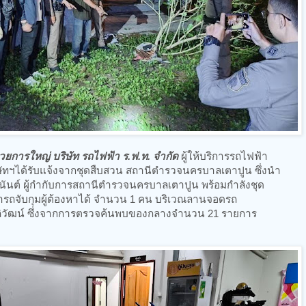
นวยการใหญ่ บริษัท รถไฟฟ้า ร.ฟ.ท. จำกัด
ผู้ให้บริการรถไฟฟ้า
ิษัทฯได้รับแจ้งจากชุดสืบสวน สถานีตำรวจนครบาลเตาปูน ซึ่งนำ
ันต์ ผู้กำกับการสถานีตำรวจนครบาลเตาปูน พร้อมกำลังชุด
ารถจับกุมผู้ต้องหาได้ จำนวน 1 คน บริเวณลานจอดรถ
ภิวัฒน์ ซึ่งจากการตรวจค้นพบของกลางจำนวน 21 รายการ