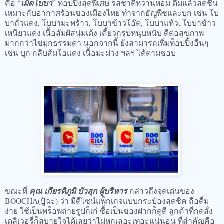
คือ “
เม็ดโบบา
” ท็อปปิ้งสุดพิเศษ รสชาติหวานหอม ดื่มแล้วสดชื่น
เหมาะกับอากาศร้อนของเมืองไทย ทำจากธัญพืชและบุก เช่น โบ
บาถั่วแดง, โบบามะพร้าว, โบบาข้าวโอ๊ต, โบบาแห้ว, โบบาข้าว
เหนียวแดง เนื้อสัมผัสนุ่มเด้ง เคี้ยวกรุบหนุบหนับ ดีต่อสุขภาพ
มากกว่าไข่มุกธรรมดา นอกจากนี้ ยังสามารถเพิ่มท็อปปิ้งอื่นๆ
เช่น บุก กลีบส้มโอแดง เนื้อมะม่วง ฯลฯ ได้ตามชอบ
ขณะที่
คุณ เกียรติภูมิ บัวสุก ผู้บริหาร
กล่าวถึงจุดเด่นของ
BOOCHA(ปู้ฉะ) ว่า มีดีไซน์แพ็กเกจแบบกระป๋องสุดชิค ถือดื่ม
ง่าย ใช้เป็นพร็อพถ่ายรูปก็เก๋ ซื้อเป็นของฝากก็ดูดี ลูกค้าที่กดสั่ง
เดลิเวอรี่ก็สบายใจได้เลยว่าไม่หกเลอะเทอะแน่นอน ที่สำคัญคือ