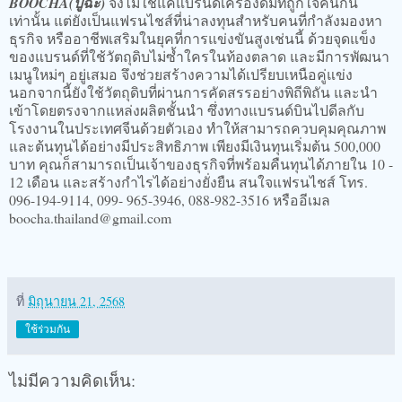
BOOCHA(ปู้ฉะ)
จึงไม่ใช่แค่แบรนด์เครื่องดื่มที่ถูกใจคนกิน
เท่านั้น แต่ยังเป็นแฟรนไชส์ที่น่าลงทุนสำหรับคนที่กำลังมองหา
ธุรกิจ หรืออาชีพเสริมในยุคที่การแข่งขันสูงเช่นนี้ ด้วยจุดแข็ง
ของแบรนด์ที่ใช้วัตถุดิบไม่ซ้ำใครในท้องตลาด และมีการพัฒนา
เมนูใหม่ๆ อยู่เสมอ จึงช่วยสร้างความได้เปรียบเหนือคู่แข่ง
นอกจากนี้ยังใช้วัตถุดิบที่ผ่านการคัดสรรอย่างพิถีพิถัน และนำ
เข้าโดยตรงจากแหล่งผลิตชั้นนำ ซึ่งทางแบรนด์บินไปดีลกับ
โรงงานในประเทศจีนด้วยตัวเอง ทำให้สามารถควบคุมคุณภาพ
และต้นทุนได้อย่างมีประสิทธิภาพ เพียงมีเงินทุนเริ่มต้น 500,000
บาท คุณก็สามารถเป็นเจ้าของธุรกิจที่พร้อมคืนทุนได้ภายใน 10 -
12 เดือน และสร้างกำไรได้อย่างยั่งยืน สนใจแฟรนไชส์ โทร.
096-194-9114, 099- 965-3946, 088-982-3516 หรืออีเมล
boocha.thailand@gmail.com
ที่
มิถุนายน 21, 2568
ใช้ร่วมกัน
ไม่มีความคิดเห็น: