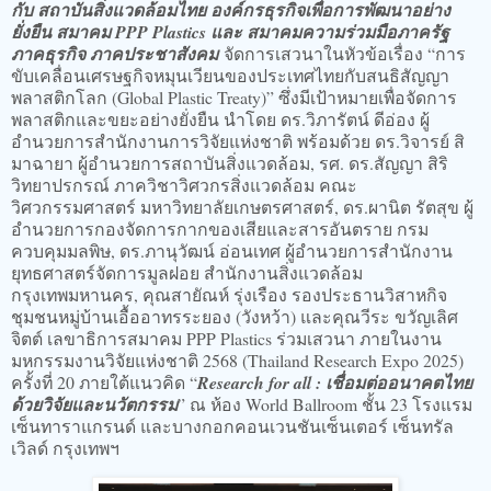
กับ สถาบันสิ่งแวดล้อมไทย องค์กรธุรกิจเพื่อการพัฒนาอย่าง
ยั่งยืน สมาคม PPP Plastics และ สมาคมความร่วมมือภาครัฐ
ภาคธุรกิจ ภาคประชาสังคม
จัดการเสวนาในหัวข้อเรื่อง “การ
ขับเคลื่อนเศรษฐกิจหมุนเวียนของประเทศไทยกับสนธิสัญญา
พลาสติกโลก (Global Plastic Treaty)” ซึ่งมีเป้าหมายเพื่อจัดการ
พลาสติกและขยะอย่างยั่งยืน นำโดย ดร.วิภารัตน์ ดีอ่อง ผู้
อำนวยการสำนักงานการวิจัยแห่งชาติ พร้อมด้วย ดร.วิจารย์ สิ
มาฉายา ผู้อำนวยการสถาบันสิ่งแวดล้อม, รศ. ดร.สัญญา สิริ
วิทยาปรกรณ์ ภาควิชาวิศวกรสิ่งแวดล้อม คณะ
วิศวกรรมศาสตร์ มหาวิทยาลัยเกษตรศาสตร์, ดร.ผานิต รัตสุข ผู้
อำนวยการกองจัดการกากของเสียและสารอันตราย กรม
ควบคุมมลพิษ, ดร.ภานุวัฒน์ อ่อนเทศ ผู้อำนวยการสำนักงาน
ยุทธศาสตร์จัดการมูลฝอย สำนักงานสิ่งแวดล้อม
กรุงเทพมหานคร, คุณสายัณห์ รุ่งเรือง รองประธานวิสาหกิจ
ชุมชนหมู่บ้านเอื้ออาทรระยอง (วังหว้า) และคุณวีระ ขวัญเลิศ
จิตต์ เลขาธิการสมาคม PPP Plastics ร่วมเสวนา ภายในงาน
มหกรรมงานวิจัยแห่งชาติ 2568 (Thailand Research Expo 2025)
ครั้งที่ 20 ภายใต้แนวคิด “
Research for all : เชื่อมต่ออนาคตไทย
ด้วยวิจัยและนวัตกรรม
” ณ ห้อง World Ballroom ชั้น 23 โรงแรม
เซ็นทาราแกรนด์ และบางกอกคอนเวนชันเซ็นเตอร์ เซ็นทรัล
เวิลด์ กรุงเทพฯ