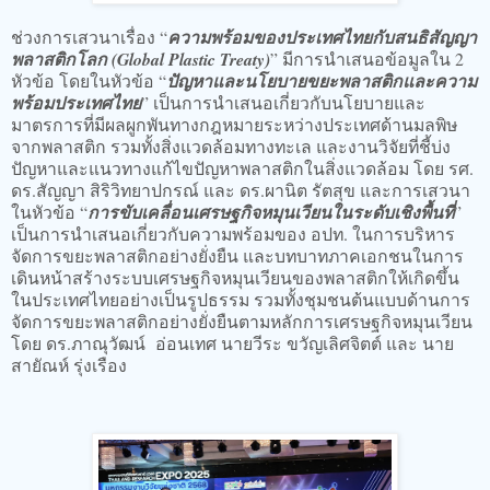
ช่วงการเสวนาเรื่อง “
ความพร้อมของประเทศไทยกับสนธิสัญญา
พลาสติกโลก (Global Plastic Treaty)
” มีการนำเสนอข้อมูลใน 2
หัวข้อ โดยในหัวข้อ “
ปัญหาและนโยบายขยะพลาสติกและความ
พร้อมประเทศไทย
” เป็นการนำเสนอเกี่ยวกับนโยบายและ
มาตรการที่มีผลผูกพันทางกฎหมายระหว่างประเทศด้านมลพิษ
จากพลาสติก รวมทั้งสิ่งแวดล้อมทางทะเล และงานวิจัยที่ชี้บ่ง
ปัญหาและแนวทางแก้ไขปัญหาพลาสติกในสิ่งแวดล้อม โดย รศ.
ดร.สัญญา สิริวิทยาปกรณ์ และ ดร.ผานิต รัตสุข และการเสวนา
ในหัวข้อ “
การขับเคลื่อนเศรษฐกิจหมุนเวียนในระดับเชิงพื้นที่
”
เป็นการนำเสนอเกี่ยวกับความพร้อมของ อปท. ในการบริหาร
จัดการขยะพลาสติกอย่างยั่งยืน และบทบาทภาคเอกชนในการ
เดินหน้าสร้างระบบเศรษฐกิจหมุนเวียนของพลาสติกให้เกิดขึ้น
ในประเทศไทยอย่างเป็นรูปธรรม รวมทั้งชุมชนต้นแบบด้านการ
จัดการขยะพลาสติกอย่างยั่งยืนตามหลักการเศรษฐกิจหมุนเวียน
โดย ดร.ภาณุวัฒน์ อ่อนเทศ นายวีระ ขวัญเลิศจิตต์ และ นาย
สายัณห์ รุ่งเรือง