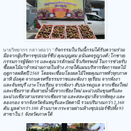
นายวิทยากร กล่าวต่อว่า “
กิจกรรมในวันนี้กรมได้รับความร่วม
มือจากผู้บริหารซุปเปอร์ชีป คุณบุญสม อนันตจรูญวงศ์ (โกชาย)
กรรมการผู้จัดการ และคุณวรลักษณ์ จิ่วภัทรพงษ์ ในการช่วยรับ
ซื้อผลไม้มาจำหน่ายภายในห้าง ภายใต้แผนบริหารจัดการผลไม้
ฤดูกาลผลิตปี 2568 โดยจะเชื่อมโยงผลไม้ไทยคุณภาพทั่วทุกภาค
อาทิ มังคุด จากนครศรีธรรมราชและพังงา ทุเรียน จากพังงา
และจันทบุรี เงาะโรงเรียน จากพังงา สับปะรดภูแล จากเชียงใหม่
และเชียงราย ส้มสายน้ำผึ้งจากเชียงใหม่ มะม่วงมันขุนศรีและ
มะม่วงเขียวสามรสจากเชียงราย และสละสุมาลีจากพัทลุง และ
ลองกอง จากจังหวัดจันทบุรีและปัตตานี รวมปริมาณกว่า 2,160
ตัน มูลค่ากว่า 100 ล้านบาท กระจายผ่านห้างซุปเปอร์ชีปทั้ง 93
สาขาใน 5 จังหวัดภาคใต้