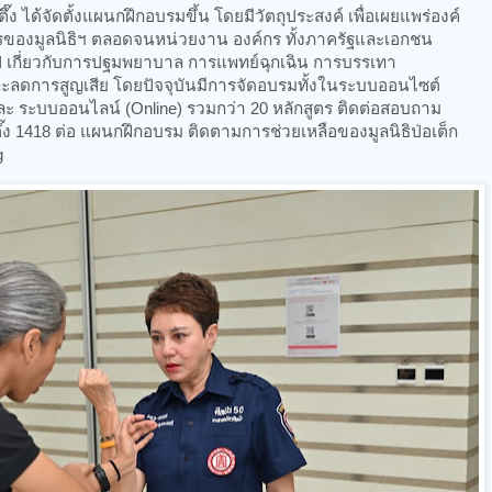
็กตึ๊ง ได้จัดตั้งแผนกฝึกอบรมขึ้น โดยมีวัตถุประสงค์ เพื่อเผยแพร่องค์
ัครของมูลนิธิฯ ตลอดจนหน่วยงาน องค์กร ทั้งภาครัฐและเอกชน
 เกี่ยวกับการปฐมพยาบาล การแพทย์ฉุกเฉิน การบรรเทา
และลดการสูญเสีย โดยปัจจุบันมีการจัดอบรมทั้งในระบบออนไซต์
และ ระบบออนไลน์ (Online) รวมกว่า 20 หลักสูตร ติดต่อสอบถาม
็กตึ๊ง 1418 ต่อ แผนกฝึกอบรม ติดตามการช่วยเหลือของมูลนิธิป่อเต็ก
g