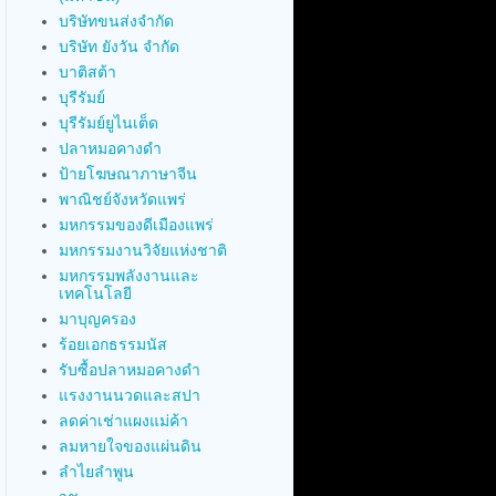
บริษัทขนส่งจำกัด
บริษัท ยังวัน จำกัด
บาติสต้า
บุรีรัมย์
บุรีรัมย์ยูไนเต็ด
ปลาหมอคางดำ
ป้ายโฆษณาภาษาจีน
พาณิชย์จังหวัดแพร่
มหกรรมของดีเมืองแพร่
มหกรรมงานวิจัยแห่งชาติ
มหกรรมพลังงานและ
เทคโนโลยี
มาบุญครอง
ร้อยเอกธรรมนัส
รับซื้อปลาหมอคางดำ
แรงงานนวดและสปา
ลดค่าเช่าแผงแม่ค้า
ลมหายใจของแผ่นดิน
ลำไยลำพูน