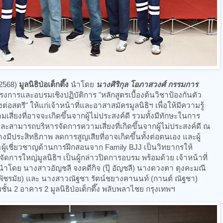
 2568)
มูลนิธิป่อเต็กตึ๊ง
นำโดย
นางศิริกุล โอภาสวงศ์ กรรมการ
งการและอบรมเชิงปฏิบัติการ "หลักสูตรเบื้องต้นวิชาป้องกันตัว
สตรี" ให้แก่เจ้าหน้าที่และอาสาสมัครมูลนิธิฯ เพื่อให้มีความรู้
ี่ยงที่อาจจะเกิดขึ้นจากผู้ไม่ประสงค์ดี รวมทั้งมีทักษะในการ
และสามารถบริหารจัดการความเสี่ยงที่เกิดขึ้นจากผู้ไม่ประสงค์ดี ณ
่างมีประสิทธิภาพ ลดการสูญเสียที่อาจเกิดขึ้นทั้งต่อตนเอง และผู้
ณะผู้เชี่ยวชาญด้านการฝึกสอนจาก Family BJJ เป็นวิทยากรให้
จัดการใหญ่มูลนิธิฯ เป็นผู้กล่าวปิดการอบรม พร้อมด้วย เจ้าหน้าที่
ำโดย นางสาวอัญชลี จงคดีกิจ (ปุ๊ อัญชลี) นางดวงตา ตุงคะมณี
 พัชรมัย) และ นางสาวณัฐชา รัตน์ชยางคานนท์ (กานต์ ณัฐชา)
ั้น 2 อาคาร 2 มูลนิธิป่อเต็กตึ๊ง พลับพลาไชย กรุงเทพฯ