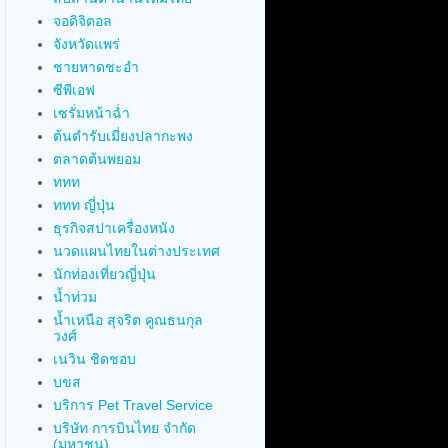
จอดิจิตอล
จังหวัดแพร่
ชายหาดชะอำ
ซีพีเอฟ
เซรั่มหน้าฉ่ำ
ต้นตำรับเมี่ยงปลากะพง
ตลาดต้นพยอม
ททท
ททท ญี่ปุ่น
ธุรกิจสปาเครื่องหนัง
นวดแผนไทยในต่างประเทศ
นักท่องเที่ยวญี่ปุ่น
น้ำท่วม
น้ำเหนือ สุจริต คูณธนกุล
วงศ์
เนวิน ชิดชอบ
บขส
บริการ Pet Travel Service
บริษัท การบินไทย จำกัด
(มหาชน)