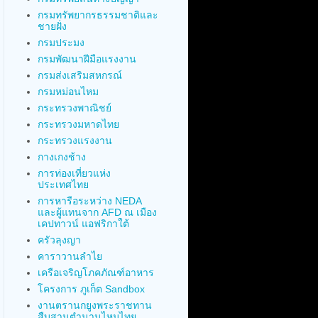
กรมทรัพยากรธรรมชาติและ
ชายฝั่ง
กรมประมง
กรมพัฒนาฝีมือแรงงาน
กรมส่งเสริมสหกรณ์
กรมหม่อนไหม
กระทรวงพาณิชย์
กระทรวงมหาดไทย
กระทรวงแรงงาน
กางเกงช้าง
การท่องเที่ยวแห่ง
ประเทศไทย
การหารือระหว่าง NEDA
และผู้แทนจาก AFD ณ เมือง
เคปทาวน์ แอฟริกาใต้
ครัวลุงญา
คาราวานลำไย
เครือเจริญโภคภัณฑ์อาหาร
โครงการ ภูเก็ต Sandbox
งานตรานกยูงพระราชทาน
สืบสานตำนานไหมไทย