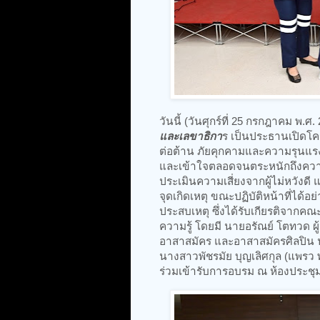
วันนี้ (วันศุกร์ที่ 25 กรกฎาคม พ.ศ.
และเลขาธิกา
ร เป็นประธานเปิดโคร
ต่อต้าน ภัยคุกคามและความรุนแรงต่อ
และเข้าใจตลอดจนตระหนักถึงความเส
ประเมินความเสี่ยงจากผู้ไม่หวังดี 
จุดเกิดเหตุ ขณะปฏิบัติหน้าที่ได้อย
ประสบเหตุ ซึ่งได้รับเกียรติจากค
ความรู้ โดยมี นายอรัณย์ โตทวด ผู้
อาสาสมัคร และอาสาสมัครศิลปิน น
นางสาวพัชรมัย บุญเลิศกุล (แพรว
ร่วมเข้ารับการอบรม ณ ห้องประชุมช