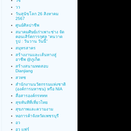
วช
วว
วันสุนัขโลก 26 สิงหาคม
2567
ศูนย์ศิลปาชีพ
สมาคมศิษย์เก่าเพาะช่าง จัด
คอนเสิร์ตการกุศล “คนวาด
รูป : วันวาน วันนี้”
สมุทรสาคร
สร้างงานและเส้นทางสู่
อาชีพ @ภูเก็ต
สร้างสนามทดสอบ
Dianjiang
สวทช
สำนักงานนวัตกรรมแห่งชาติ
(องค์การมหาชน) หรือ NIA
สื่อสารองค์กรททท
สุขทันทีที่เที่ยวไทย
สุขภาพและความงาม
หอการค้าจังหวัดเพชรบุรี
อว
อว แฟร์