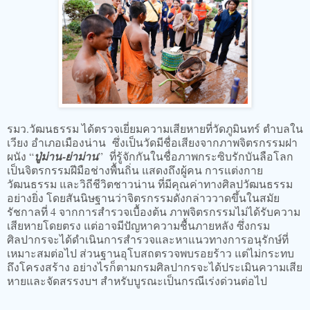
รมว.วัฒนธรรม ได้ตรวจเยี่ยมความเสียหายที่วัดภูมินทร์ ตำบลใน
เวียง อำเภอเมืองน่าน ซึ่งเป็นวัดมีชื่อเสียงจากภาพจิตรกรรมฝา
ผนัง “
ปู่ม่าน‑ย่าม่าน
” ที่รู้จักกันในชื่อภาพกระซิบรักบันลือโลก
เป็นจิตรกรรมฝีมือช่างพื้นถิ่น แสดงถึงผู้คน การแต่งกาย
วัฒนธรรม และวิถีชีวิตชาวน่าน ที่มีคุณค่าทางศิลปวัฒนธรรม
อย่างยิ่ง โดยสันนิษฐานว่าจิตรกรรมดังกล่าววาดขึ้นในสมัย
รัชกาลที่ 4 จากการสำรวจเบื้องต้น ภาพจิตรกรรมไม่ได้รับความ
เสียหายโดยตรง แต่อาจมีปัญหาความชื้นภายหลัง ซึ่งกรม
ศิลปากรจะได้ดำเนินการสำรวจและหาแนวทางการอนุรักษ์ที่
เหมาะสมต่อไป ส่วนฐานอุโบสถตรวจพบรอยร้าว แต่ไม่กระทบ
ถึงโครงสร้าง อย่างไรก็ตามกรมศิลปากรจะได้ประเมินความเสีย
หายและจัดสรรงบฯ สำหรับบูรณะเป็นกรณีเร่งด่วนต่อไป