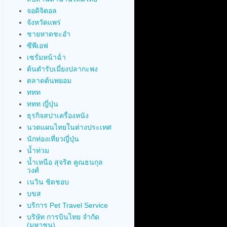
จอดิจิตอล
จังหวัดแพร่
ชายหาดชะอำ
ซีพีเอฟ
เซรั่มหน้าฉ่ำ
ต้นตำรับเมี่ยงปลากะพง
ตลาดต้นพยอม
ททท
ททท ญี่ปุ่น
ธุรกิจสปาเครื่องหนัง
นวดแผนไทยในต่างประเทศ
นักท่องเที่ยวญี่ปุ่น
น้ำท่วม
น้ำเหนือ สุจริต คูณธนกุล
วงศ์
เนวิน ชิดชอบ
บขส
บริการ Pet Travel Service
บริษัท การบินไทย จำกัด
(มหาชน)