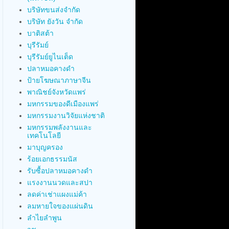
บริษัทขนส่งจำกัด
บริษัท ยังวัน จำกัด
บาติสต้า
บุรีรัมย์
บุรีรัมย์ยูไนเต็ด
ปลาหมอคางดำ
ป้ายโฆษณาภาษาจีน
พาณิชย์จังหวัดแพร่
มหกรรมของดีเมืองแพร่
มหกรรมงานวิจัยแห่งชาติ
มหกรรมพลังงานและ
เทคโนโลยี
มาบุญครอง
ร้อยเอกธรรมนัส
รับซื้อปลาหมอคางดำ
แรงงานนวดและสปา
ลดค่าเช่าแผงแม่ค้า
ลมหายใจของแผ่นดิน
ลำไยลำพูน