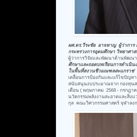
ผศ.ดร.วีระชัย อาจหาญ ผู้ว่าการ
กระทรวงการอุดมศึกษา วิทยาศาสตร
ผู้ว่าการวิจัยและพัฒนาด้านพัฒนา
ศึกษาและถอดบทเรียนการดำเนินงา
ในพื้นที่สงวนชีวมณฑลสะแกราช
"
เคลื่อนการป้องกันและแก้ไขปัญหา
สนับสนุนงบประมาณจาก กองทุนสนั
เดือน ( พฤษภาคม 2568 - กรกฎาคม
นวัตกรรมพลังงานสะอาดและสิ่งแวด
กุล คณะวิศวกรรมศาสตร์ จุฬาลงกร