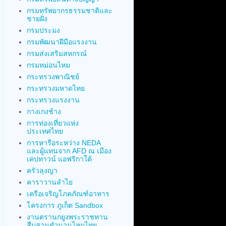
กรมทรัพยากรธรรมชาติและ
ชายฝั่ง
กรมประมง
กรมพัฒนาฝีมือแรงงาน
กรมส่งเสริมสหกรณ์
กรมหม่อนไหม
กระทรวงพาณิชย์
กระทรวงมหาดไทย
กระทรวงแรงงาน
กางเกงช้าง
การท่องเที่ยวแห่ง
ประเทศไทย
การหารือระหว่าง NEDA
และผู้แทนจาก AFD ณ เมือง
เคปทาวน์ แอฟริกาใต้
ครัวลุงญา
คาราวานลำไย
เครือเจริญโภคภัณฑ์อาหาร
โครงการ ภูเก็ต Sandbox
งานตรานกยูงพระราชทาน
สืบสานตำนานไหมไทย