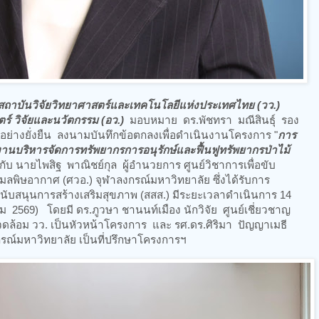
 สถาบันวิจัยวิทยาศาสตร์และเทคโนโลยีแห่งประเทศไทย (วว.)
์ วิจัยและนวัตกรรม (อว.)
มอบหมาย ดร.พัชทรา มณีสินธุ์ รอง
อย่างยั่งยืน ลงนามบันทึกข้อตกลงเพื่อดำเนินงานโครงการ "
การ
นบริหารจัดการทรัพยากรการอนุรักษ์และฟื้นฟูทรัพยากรป่าไม้
 กับ นายไพสิฐ พาณิชย์กุล ผู้อำนวยการ ศูนย์วิชาการเพื่อขับ
มลพิษอากาศ (ศวอ.) จุฬาลงกรณ์มหาวิทยาลัย ซึ่งได้รับการ
บสนุนการสร้างเสริมสุขภาพ (สสส.) มีระยะเวลาดำเนินการ 14
 2569) โดยมี ดร.ภูวษา ชานนท์เมือง นักวิจัย ศูนย์เชี่ยวชาญ
ล้อม วว. เป็นหัวหน้าโครงการ และ รศ.ดร.ศิริมา ปัญญาเมธี
ณ์มหาวิทยาลัย เป็นที่ปรึกษาโครงการฯ