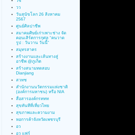
วช
วว
วันสุนัขโลก 26 สิงหาคม
2567
ศูนย์ศิลปาชีพ
สมาคมศิษย์เก่าเพาะช่าง จัด
คอนเสิร์ตการกุศล “คนวาด
รูป : วันวาน วันนี้”
สมุทรสาคร
สร้างงานและเส้นทางสู่
อาชีพ @ภูเก็ต
สร้างสนามทดสอบ
Dianjiang
สวทช
สำนักงานนวัตกรรมแห่งชาติ
(องค์การมหาชน) หรือ NIA
สื่อสารองค์กรททท
สุขทันทีที่เที่ยวไทย
สุขภาพและความงาม
หอการค้าจังหวัดเพชรบุรี
อว
อว แฟร์