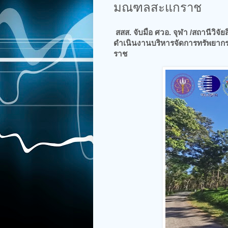
มณฑลสะแกราช
สสส. จับมือ ศวอ. จุฬา /สถานีวิจ
ดำเนินงานบริหารจัดการทรัพยากรก
ราช