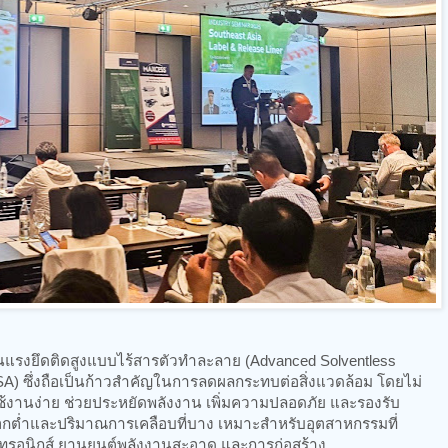
แรงยึดติดสูงแบบไร้สารตัวทำละลาย (Advanced Solventless
PSA) ซึ่งถือเป็นก้าวสำคัญในการลดผลกระทบต่อสิ่งแวดล้อม โดยไม่
ช้งานง่าย ช่วยประหยัดพลังงาน เพิ่มความปลอดภัย และรองรับ
อกต่ำและปริมาณการเคลือบที่บาง เหมาะสำหรับอุตสาหกรรมที่
็กทรอนิกส์ ยานยนต์พลังงานสะอาด และการก่อสร้าง