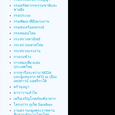
กรมทรัพยากรธรรมชาติและ
ชายฝั่ง
กรมประมง
กรมพัฒนาฝีมือแรงงาน
กรมส่งเสริมสหกรณ์
กรมหม่อนไหม
กระทรวงพาณิชย์
กระทรวงมหาดไทย
กระทรวงแรงงาน
กางเกงช้าง
การท่องเที่ยวแห่ง
ประเทศไทย
การหารือระหว่าง NEDA
และผู้แทนจาก AFD ณ เมือง
เคปทาวน์ แอฟริกาใต้
ครัวลุงญา
คาราวานลำไย
เครือเจริญโภคภัณฑ์อาหาร
โครงการ ภูเก็ต Sandbox
งานตรานกยูงพระราชทาน
สืบสานตำนานไหมไทย