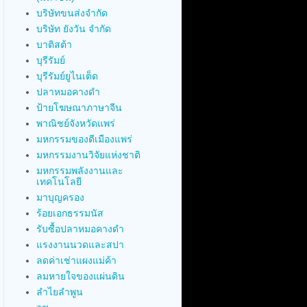
บริษัทขนส่งจำกัด
บริษัท ยังวัน จำกัด
บาติสต้า
บุรีรัมย์
บุรีรัมย์ยูไนเต็ด
ปลาหมอคางดำ
ป้ายโฆษณาภาษาจีน
พาณิชย์จังหวัดแพร่
มหกรรมของดีเมืองแพร่
มหกรรมงานวิจัยแห่งชาติ
มหกรรมพลังงานและ
เทคโนโลยี
มาบุญครอง
ร้อยเอกธรรมนัส
รับซื้อปลาหมอคางดำ
แรงงานนวดและสปา
ลดค่าเช่าแผงแม่ค้า
ลมหายใจของแผ่นดิน
ลำไยลำพูน