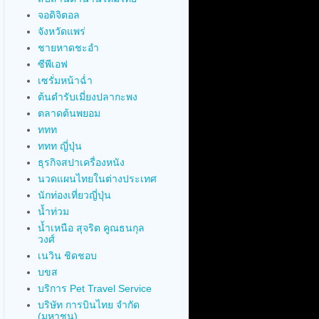
จอดิจิตอล
จังหวัดแพร่
ชายหาดชะอำ
ซีพีเอฟ
เซรั่มหน้าฉ่ำ
ต้นตำรับเมี่ยงปลากะพง
ตลาดต้นพยอม
ททท
ททท ญี่ปุ่น
ธุรกิจสปาเครื่องหนัง
นวดแผนไทยในต่างประเทศ
นักท่องเที่ยวญี่ปุ่น
น้ำท่วม
น้ำเหนือ สุจริต คูณธนกุล
วงศ์
เนวิน ชิดชอบ
บขส
บริการ Pet Travel Service
บริษัท การบินไทย จำกัด
(มหาชน)