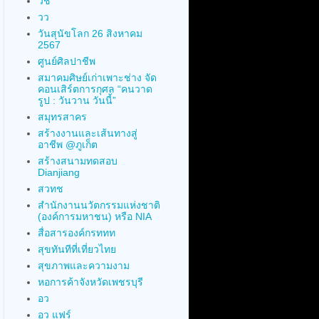
วช
วว
วันสุนัขโลก 26 สิงหาคม
2567
ศูนย์ศิลปาชีพ
สมาคมศิษย์เก่าเพาะช่าง จัด
คอนเสิร์ตการกุศล “คนวาด
รูป : วันวาน วันนี้”
สมุทรสาคร
สร้างงานและเส้นทางสู่
อาชีพ @ภูเก็ต
สร้างสนามทดสอบ
Dianjiang
สวทช
สำนักงานนวัตกรรมแห่งชาติ
(องค์การมหาชน) หรือ NIA
สื่อสารองค์กรททท
สุขทันทีที่เที่ยวไทย
สุขภาพและความงาม
หอการค้าจังหวัดเพชรบุรี
อว
อว แฟร์