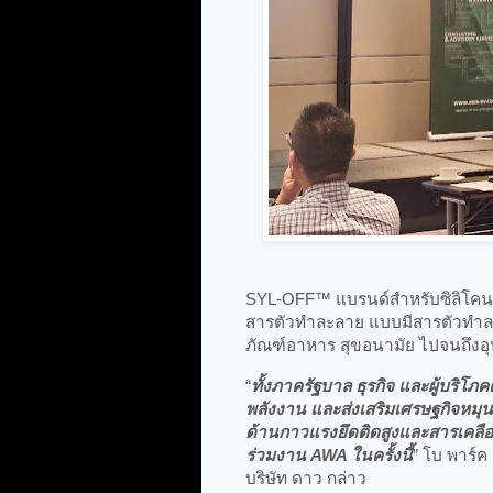
SYL-OFF™ แบรนด์สำหรับซิลิโคนเคล
สารตัวทำละลาย แบบมีสารตัวทำละ
ภัณฑ์อาหาร สุขอนามัย ไปจนถึงอุป
“
ทั้งภาครัฐบาล ธุรกิจ และผู้บริโ
พลังงาน และส่งเสริมเศรษฐกิจหมุน
ด้านกาวแรงยึดติดสูงและสารเคลือบ
ร่วมงาน AWA ในครั้งนี้
” โบ พาร์ค
บริษัท ดาว กล่าว