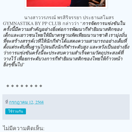
นางสาววรภรณ์ พรสิริจรรยา ประธานสโมสร
GYMNASTIKA BY PP CLUB กล่าวว่า “
การจัดการแข่งขันใน
ครั้งนี้มีความสำคัญอย่างยิ่งต่อการพัฒนากีฬายิมนาสติกของ
เด็กและเยาวชนไทยให้มีมาตรฐานทัดเทียมนานาชาติ เรามุ่งมั่น
ที่จะสร้างสรรค์เวทีให้นักกีฬาได้แสดงความสามารถอย่างเต็มที่
ตั้งแต่ระดับพื้นฐานไปจนถึงนักกีฬาระดับสูง และหวังเป็นอย่างยิ่ง
ว่าการแข่งขันครั้งนี้จะประสบความสำเร็จตามวัตถุประสงค์ที่
วางไว้ เพื่อยกระดับวงการกีฬายิมนาสติกของไทยให้ก้าวหน้า
ยิ่งๆขึ้นไป
”
🔸️🔸️🔸️🔸️🔸️🔸️🔸️🔸️
ที่
กรกฎาคม 12, 2568
ใช้ร่วมกัน
ไม่มีความคิดเห็น: