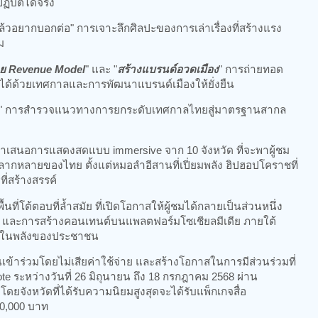
ฏิบัติได้จริง
ล้วอยากบอกต่อ" การเจาะลึกศิลปะของการเล่าเรื่องที่สร้างแรง
ม
้วย Revenue Model
" และ "
สร้างแบรนด์อวดเมือง
" การถ่ายทอด
ายได้ด้วยเทศกาลและการพัฒนาแบรนด์เมืองให้ยั่งยืน
" การสำรวจแนวทางการยกระดับเทศกาลไทยสู่มาตรฐานสากล
นำเสนอการแสดงสดแบบ immersive จาก 10 จังหวัด ที่จะพาผู้ชม
หลากหลายของไทย ตั้งแต่หมอลำอีสานที่เปี่ยมพลัง ฮิปฮอปโคราชที่
ี่สร้างสรรค์
นที่โต้ตอบที่ล้ำสมัย ที่เปิดโอกาสให้ผู้ชมได้กลายเป็นส่วนหนึ่ง
th และการสร้างคอนเทนต์บนแพลตฟอร์มโซเชียลมีเดีย ภายใต้
อมั่นในพลังของประชาชน
ข้าร่วมโดยไม่เสียค่าใช้จ่าย และสร้างโอกาสในการมีส่วนร่วมที่
e ระหว่างวันที่ 26 มิถุนายน ถึง 18 กรกฎาคม 2568 ผ่าน
ยจังหวัดที่ได้รับความนิยมสูงสุดจะได้รับแพ็กเกจสื่อ
500,000 บาท