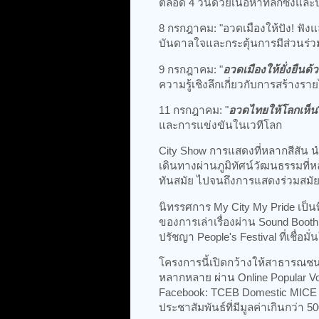
ตลอด 4 วันด้วยเนื้อหาที่ลึกซึ้งและป
8 กรกฎาคม: "อวดเมืองให้ปัง! ฟังแ
บันดาลใจและกระตุ้นการมีส่วนร่ว
9 กรกฎาคม: "
อวดเมืองให้ยั่งยืนด
ความรู้เชิงลึกเกี่ยวกับการสร้างร
11 กรกฎาคม: "
อวดไทยให้โลกเห็น
และการแข่งขันในเวทีโลก
City Show การแสดงที่หลากสีสัน 
เดินทางผ่านภูมิทัศน์วัฒนธรรมที่
ทันสมัย ไปจนถึงการแสดงร่วมสมัยท
นิทรรศการ My City My Pride เป็นพื้
ของการเล่าเรื่องผ่าน Sound Boo
ปรัชญา People's Festival ที่เชื่
โครงการนี้เปิดกว้างให้สาธารณชนเ
หลากหลาย ผ่าน Online Popular Vot
Facebook: TCEB Domestic MICE โด
ประชาสัมพันธ์ที่มีมูลค่าเกินกว่า 