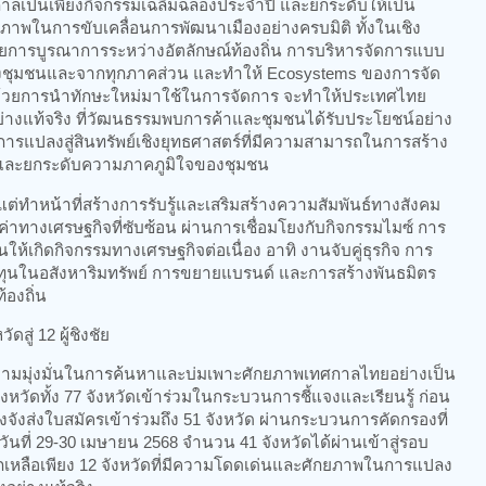
กาลเป็นเพียงกิจกรรมเฉลิมฉลองประจำปี และยกระดับให้เป็น
ักยภาพในการขับเคลื่อนการพัฒนาเมืองอย่างครบมิติ ทั้งในเชิง
ยการบูรณาการระหว่างอัตลักษณ์ท้องถิ่น การบริหารจัดการแบบ
องชุมชนและจากทุกภาคส่วน และทำให้ Ecosystems ของการจัด
น ด้วยการนำทักษะใหม่มาใช้ในการจัดการ จะทำให้ประเทศไทย
ย่างแท้จริง ที่วัฒนธรรมพบการค้าและชุมชนได้รับประโยชน์อย่าง
บการแปลงสู่สินทรัพย์เชิงยุทธศาสตร์ที่มีความสามารถในการสร้าง
น และยกระดับความภาคภูมิใจของชุมชน
งแต่ทำหน้าที่สร้างการรับรู้และเสริมสร้างความสัมพันธ์ทางสังคม
ุณค่าทางเศรษฐกิจที่ซับซ้อน ผ่านการเชื่อมโยงกับกิจกรรมไมซ์ การ
นให้เกิดกิจกรรมทางเศรษฐกิจต่อเนื่อง อาทิ งานจับคู่ธุรกิจ การ
ทุนในอสังหาริมทรัพย์ การขยายแบรนด์ และการสร้างพันธมิตร
องถิ่น
สู่ 12 ผู้ชิงชัย
วามมุ่งมั่นในการค้นหาและบ่มเพาะศักยภาพเทศกาลไทยอย่างเป็น
ังหวัดทั้ง 77 จังหวัดเข้าร่วมในกระบวนการชี้แจงและเรียนรู้ ก่อน
จริงจังส่งใบสมัครเข้าร่วมถึง 51 จังหวัด ผ่านกระบวนการคัดกรองที่
่อวันที่ 29-30 เมษายน 2568 จำนวน 41 จังหวัดได้ผ่านเข้าสู่รอบ
อกเหลือเพียง 12 จังหวัดที่มีความโดดเด่นและศักยภาพในการแปลง