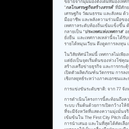
ขยายจากมุมมองดั้งเดิมที่มองเทศ
"
กลไกเศรษฐกิจสร้างสรรค์
" ที่มีศ
เศรษฐกิจ วัฒนธรรม และสังคม ด้ว
มืออาชีพ และพลังความร่วมมือข
เทศกาลระดับท้องถิ่นเข้มแข็งขึ้
กลายเป็น “
ประเทศแห่งเทศกาล
” อ
ยั่งยืน และเทศกาลเหล่านี้จะได้รั
รายได้หมุนเวียน ดึงดูดการลงทุ
ในวิสัยทัศน์ใหม่นี้ เทศกาลไม่เพีย
แต่ยังเป็นจุดเริ่มต้นของห่วงโซ่ค
สร้างเครือข่ายธุรกิจ และการกระตุ้
เปิดตัวผลิตภัณฑ์นวัตกรรม การลง
เชิงกลยุทธ์ระหว่างภาคเอกชนและท้
การแข่งขันระดับชาติ: จาก 77 จังหวัด
การดำเนินโครงการนี้สะท้อนถึงค
ระบบ เริ่มต้นด้วยการเปิดกว้างให้จ
ที่จะมีจังหวัดที่แสดงความมุ่งมั่น
เข้มข้นใน The First City Pitch เมื
การนำเสนอ และในที่สุดได้คัดเลื