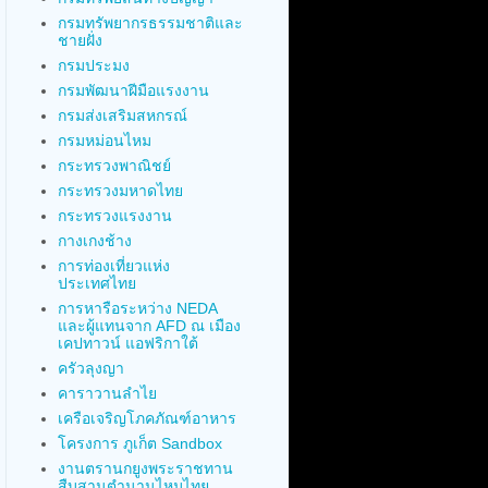
กรมทรัพยากรธรรมชาติและ
ชายฝั่ง
กรมประมง
กรมพัฒนาฝีมือแรงงาน
กรมส่งเสริมสหกรณ์
กรมหม่อนไหม
กระทรวงพาณิชย์
กระทรวงมหาดไทย
กระทรวงแรงงาน
กางเกงช้าง
การท่องเที่ยวแห่ง
ประเทศไทย
การหารือระหว่าง NEDA
และผู้แทนจาก AFD ณ เมือง
เคปทาวน์ แอฟริกาใต้
ครัวลุงญา
คาราวานลำไย
เครือเจริญโภคภัณฑ์อาหาร
โครงการ ภูเก็ต Sandbox
งานตรานกยูงพระราชทาน
สืบสานตำนานไหมไทย