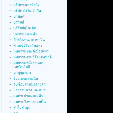
บริษัทขนส่งจำกัด
บริษัท ยังวัน จำกัด
บาติสต้า
บุรีรัมย์
บุรีรัมย์ยูไนเต็ด
ปลาหมอคางดำ
ป้ายโฆษณาภาษาจีน
พาณิชย์จังหวัดแพร่
มหกรรมของดีเมืองแพร่
มหกรรมงานวิจัยแห่งชาติ
มหกรรมพลังงานและ
เทคโนโลยี
มาบุญครอง
ร้อยเอกธรรมนัส
รับซื้อปลาหมอคางดำ
แรงงานนวดและสปา
ลดค่าเช่าแผงแม่ค้า
ลมหายใจของแผ่นดิน
ลำไยลำพูน