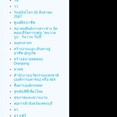
วช
วว
วันสุนัขโลก 26 สิงหาคม
2567
ศูนย์ศิลปาชีพ
สมาคมศิษย์เก่าเพาะช่าง จัด
คอนเสิร์ตการกุศล “คนวาด
รูป : วันวาน วันนี้”
สมุทรสาคร
สร้างงานและเส้นทางสู่
อาชีพ @ภูเก็ต
สร้างสนามทดสอบ
Dianjiang
สวทช
สำนักงานนวัตกรรมแห่งชาติ
(องค์การมหาชน) หรือ NIA
สื่อสารองค์กรททท
สุขทันทีที่เที่ยวไทย
สุขภาพและความงาม
หอการค้าจังหวัดเพชรบุรี
อว
อว แฟร์