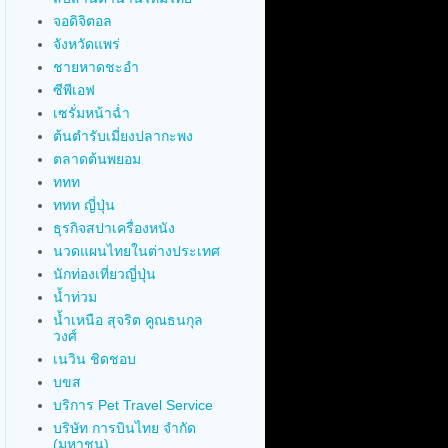
จอดิจิตอล
จังหวัดแพร่
ชายหาดชะอำ
ซีพีเอฟ
เซรั่มหน้าฉ่ำ
ต้นตำรับเมี่ยงปลากะพง
ตลาดต้นพยอม
ททท
ททท ญี่ปุ่น
ธุรกิจสปาเครื่องหนัง
นวดแผนไทยในต่างประเทศ
นักท่องเที่ยวญี่ปุ่น
น้ำท่วม
น้ำเหนือ สุจริต คูณธนกุล
วงศ์
เนวิน ชิดชอบ
บขส
บริการ Pet Travel Service
บริษัท การบินไทย จำกัด
(มหาชน)