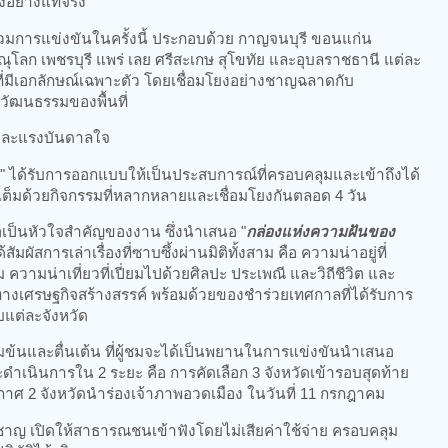
งอย่างแท้จริง
้าร่วมการแข่งขันในครั้งนี้ ประกอบด้วย กาญจนบุรี ขอนแก่น
ณุโลก เพชรบุรี แพร่ เลย ศรีสะเกษ สุโขทัย และอุบลราชธานี แต่ละ
่มีเอกลักษณ์เฉพาะตัว โดยเชื่อมโยงอย่างชาญฉลาดกับ
วัฒนธรรมของพื้นที่
้และแรงบันดาลใจ
" ได้รับการออกแบบให้เป็นประสบการณ์ที่ครอบคลุมและเข้าถึงได้
ต็มด้วยกิจกรรมที่หลากหลายและเชื่อมโยงกันตลอด 4 วัน
อเป็นหัวใจสำคัญของงาน ซึ่งนำเสนอ "
กล่องแห่งความฝันของ
สัมผัสการเล่าเรื่องที่ซาบซึ้งผ่านมิติทั้งสาม คือ ความน่าอยู่ที่
ความน่าเที่ยวที่เปี่ยมไปด้วยศิลปะ ประเพณี และวิถีชีวิต และ
างเศรษฐกิจสร้างสรรค์ พร้อมด้วยของชำร่วยเทศกาลที่ได้รับการ
แต่ละจังหวัด
เข้มข้นและตื่นเต้น ที่ผู้ชมจะได้เป็นพยานในการแข่งขันนำเสนอ
ำเนินการใน 2 ระยะ คือ การคัดเลือก 3 จังหวัดเข้ารอบสุดท้าย
าศ 2 จังหวัดนำร่องเจ้าภาพอวดเมือง ในวันที่ 11 กรกฎาคม
่ยวชาญ เปิดให้สาธารณชนเข้าฟังโดยไม่เสียค่าใช้จ่าย ครอบคลุม