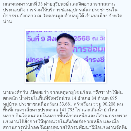
มณฑลทหารบกที่ 38 ค่ายสุริยพงษ์ และจิตอาสาจากสถาน
ประกอบกิจการร่วมให้บริการซ่อมอุปกรณ์แก่ประชาชนใน
กิจกรรมดังกล่าว ณ วัดดอนมูล ตำบลดู่ใต้ อำเภอเมือง จังหวัด
น่าน
นายพงศ์กวิน เปิดเผยว่า จากเหตุพายุโซนร้อน “
วิภา
” ทำให้ฝน
ตกหนัก น้ำท่วมในพื้นที่จังหวัดน่าน 14 อำเภอ 84 ตำบล 695
หมู่บ้าน ประชาชนเดือดร้อน 33,681 ครัวเรือน รวม 90,208 คน
พื้นที่เกษตรเสียหายประมาณ 141,795 ไร่ และเกิดน้ำป่าไหล
หลาก ดินโคลนถล่มในหลายพื้นที่ภาคเหนือและอีสาน กระทรวง
แรงงานได้สั่งการให้ทุกหน่วยในสังกัดเร่งช่วยเหลือ และเมื่อ
สถานการณ์น้ำลด จึงมอบหมายให้กรมพัฒนาฝีมือแรงงานจัดทีม