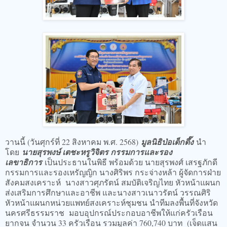
วานนี้ (วันศุกร์ที่ 22 สิงหาคม พ.ศ. 2568)
มูลนิธิป่อเต็กตึ๊ง
นำ
โดย
นายสุรพงษ์ เตชะหรูวิจิตร กรรมการและรอง
เลขาธิการ
เป็นประธานในพิธี พร้อมด้วย นายสุรพงศ์ เสรฐภักดี
กรรมการและรองเหรัญญิก นางศิริพร กระจ่างหล้า ผู้จัดการฝ่าย
สังคมสงเคราะห์ นางสาวศุภรัตน์ สมบัติเจริญไทย หัวหน้าแผนก
ส่งเสริมการศึกษาและอาชีพ และนางสาวเนาวรัตน์ วรรณศิริ
หัวหน้าแผนกหน่วยแพทย์สงเคราะห์ชุมชน นำทีมลงพื้นที่จังหวัด
นครศรีธรรมราช มอบอุปกรณ์ประกอบอาชีพให้แก่ครัวเรือน
ยากจน จำนวน 33 ครัวเรือน รวมมูลค่า 760,740 บาท (เจ็ดแสน