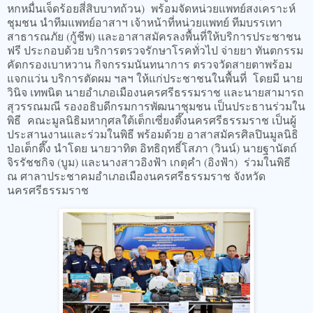
หกหมื่นเจ็ดร้อยสี่สิบบาทถ้วน) พร้อมจัดหน่วยแพทย์สงเคราะห์
ชุมชน นำทีมแพทย์อาสาฯ เจ้าหน้าที่หน่วยแพทย์ ทีมบรรเทา
สาธารณภัย (กู้ชีพ) และอาสาสมัครลงพื้นที่ให้บริการประชาชน
ฟรี ประกอบด้วย บริการตรวจรักษาโรคทั่วไป จ่ายยา ทันตกรรม
คัดกรองเบาหวาน กิจกรรมนันทนาการ ตรวจวัดสายตาพร้อม
แจกแว่น บริการตัดผม ฯลฯ ให้แก่ประชาชนในพื้นที่ โดยมี นาย
วินิจ เทพนิต นายอำเภอเมืองนครศรีธรรมราช และนายสามารถ
สุวรรณมณี รองอธิบดีกรมการพัฒนาชุมชน เป็นประธานร่วมใน
พิธี คณะมูลนิธิมหากุศลใต้เต็กเซี่ยงตึ๊งนครศรีธรรมราช เป็นผู้
ประสานงานและร่วมในพิธี พร้อมด้วย อาสาสมัครศิลปินมูลนิธิ
ป่อเต็กตึ๊ง นำโดย นายวาทิต อิทธิฤทธิ์โสภา (วินน์) นายฐานัตถ์
จิรรัชชกิจ (บูม) และนางสาวอิงฟ้า เกตุคำ (อิงฟ้า) ร่วมในพิธี
ณ ศาลาประชาคมอำเภอเมืองนครศรีธรรมราช จังหวัด
นครศรีธรรมราช