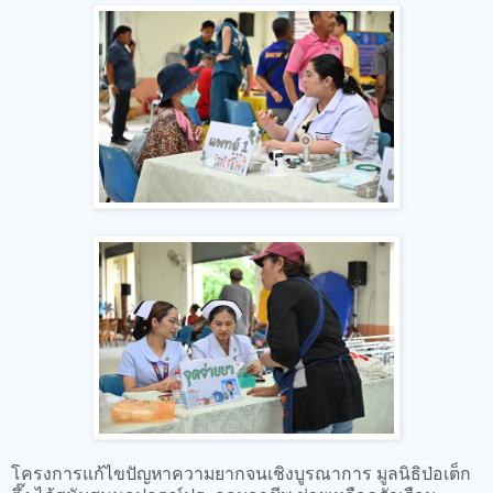
โครงการแก้ไขปัญหาความยากจนเชิงบูรณาการ มูลนิธิป่อเต็ก