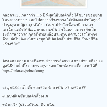
ตลอดระยะเวลากว่า 115 ปี ที่มูลนิธิป่อเต็กตึ๊ง ได้ขยายขอบข่าย
โครงการต่าง ๆ ออกไปอย่างกว้างขวาง ไม่เพียงแต่บำบัดทุกข์
บำรุงสุข แก่ผู้ตกทุกข์ได้ยากโดยไม่จำกัดเชื้อชาติ ศาสนา
เท่านั้น แต่ยังได้พัฒนาคุณภาพชีวิตอีกในหลายทาง เพื่อเป็น
องค์กรสาธารณกุศลที่ช่วยเหลือประชาชนครบวงจรในทุกๆ
ด้าน ต่อไป ดังปณิธาน “มูลนิธิป่อเต็กตึ๊ง ช่วยชีวิต รักษาชีวิต
สร้างชีวิต”
.
ติดต่อสอบถาม และติดตามข่าวสารกิจกรรม การช่วยเหลือของ
มูลนิธิป่อเต็กตึ๊ง สามารถดูรายละเอียดช่องทางที่สะดวกได้ที่
https://linktr.ee/pohtecktung
.
## มูลนิธิป่อเต็กตึ๊ง ช่วยชีวิต รักษาชีวิต สร้างชีวิต ##
#แอปพลิเคชันป่อเต็กตึ๊ง1418
#ช่วยจริงอุ่นใจแม้ในนาทีฉุกเฉิน