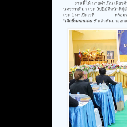
งานนี้ได้ นายดำเนิน เพียรค้า 
นครราชสีมา เขต 3ปฏิบัติหน้าที่
เขต 1 มาเปิดเวที พร้อมขับเคลื
“
เลิกยืนสอนเฉย ๆ
” แล้วหันมาออกแ