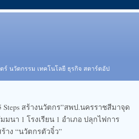
ตร์ นวัตกรรม เทคโนโลยี ธุรกิจ สตาร์ตอัป
 5 Steps สร้างนวัตกร”สพป.นครราชสีมาจุด
สัมมนา 1 โรงเรียน 1 อำเภอ ปลุกไฟการ
สร้าง “นวัตกรตัวจิ๋ว”