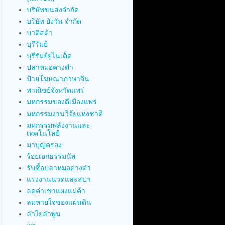
บริษัทขนส่งจำกัด
บริษัท ยังวัน จำกัด
บาติสต้า
บุรีรัมย์
บุรีรัมย์ยูไนเต็ด
ปลาหมอคางดำ
ป้ายโฆษณาภาษาจีน
พาณิชย์จังหวัดแพร่
มหกรรมของดีเมืองแพร่
มหกรรมงานวิจัยแห่งชาติ
มหกรรมพลังงานและ
เทคโนโลยี
มาบุญครอง
ร้อยเอกธรรมนัส
รับซื้อปลาหมอคางดำ
แรงงานนวดและสปา
ลดค่าเช่าแผงแม่ค้า
ลมหายใจของแผ่นดิน
ลำไยลำพูน