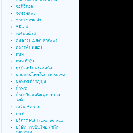
จอดิจิตอล
จังหวัดแพร่
ชายหาดชะอำ
ซีพีเอฟ
เซรั่มหน้าฉ่ำ
ต้นตำรับเมี่ยงปลากะพง
ตลาดต้นพยอม
ททท
ททท ญี่ปุ่น
ธุรกิจสปาเครื่องหนัง
นวดแผนไทยในต่างประเทศ
นักท่องเที่ยวญี่ปุ่น
น้ำท่วม
น้ำเหนือ สุจริต คูณธนกุล
วงศ์
เนวิน ชิดชอบ
บขส
บริการ Pet Travel Service
บริษัท การบินไทย จำกัด
(มหาชน)