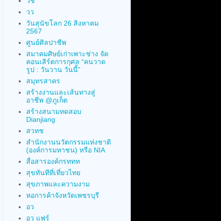
วช
วว
วันสุนัขโลก 26 สิงหาคม
2567
ศูนย์ศิลปาชีพ
สมาคมศิษย์เก่าเพาะช่าง จัด
คอนเสิร์ตการกุศล “คนวาด
รูป : วันวาน วันนี้”
สมุทรสาคร
สร้างงานและเส้นทางสู่
อาชีพ @ภูเก็ต
สร้างสนามทดสอบ
Dianjiang
สวทช
สำนักงานนวัตกรรมแห่งชาติ
(องค์การมหาชน) หรือ NIA
สื่อสารองค์กรททท
สุขทันทีที่เที่ยวไทย
สุขภาพและความงาม
หอการค้าจังหวัดเพชรบุรี
อว
อว แฟร์