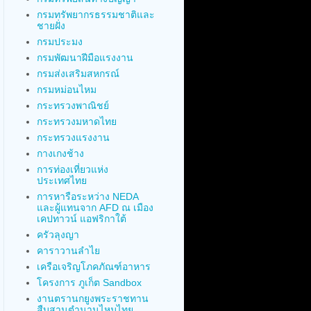
กรมทรัพยากรธรรมชาติและ
ชายฝั่ง
กรมประมง
กรมพัฒนาฝีมือแรงงาน
กรมส่งเสริมสหกรณ์
กรมหม่อนไหม
กระทรวงพาณิชย์
กระทรวงมหาดไทย
กระทรวงแรงงาน
กางเกงช้าง
การท่องเที่ยวแห่ง
ประเทศไทย
การหารือระหว่าง NEDA
และผู้แทนจาก AFD ณ เมือง
เคปทาวน์ แอฟริกาใต้
ครัวลุงญา
คาราวานลำไย
เครือเจริญโภคภัณฑ์อาหาร
โครงการ ภูเก็ต Sandbox
งานตรานกยูงพระราชทาน
สืบสานตำนานไหมไทย