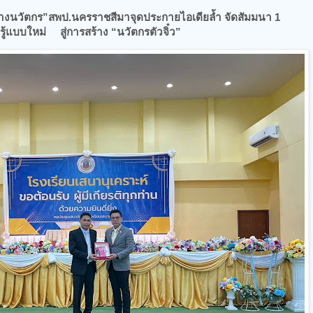
ร้างนวัตกร”สพป.นครราชสีมาจุดประกายไอเดียล้ำ จัดสัมมนา 1
ู้แบบใหม่ สู่การสร้าง “นวัตกรตัวจิ๋ว”