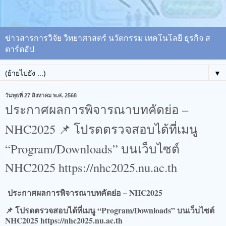
ข่าวสารการวิจัย วิทยาศาสตร์ นวัตกรรม เทคโนโลยี ธุรกิจ ส
ตาร์ตอัป
▼
วันพุธที่ 27 สิงหาคม พ.ศ. 2568
ประกาศผลการพิจารณาบทคัดย่อ –
NHC2025 📌 โปรดตรวจสอบได้ที่เมนู
“Program/Downloads” บนเว็บไซต์
NHC2025 https://nhc2025.nu.ac.th
ประกาศผลการพิจารณาบทคัดย่อ – NHC2025
📌 โปรดตรวจสอบได้ที่เมนู “Program/Downloads” บนเว็บไซต์
NHC2025 https://nhc2025.nu.ac.th