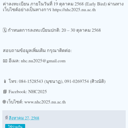
ค่าลงทะเบียน ภายในวันที่ 19 ตุลาคม 2568 (Early Bird) ผ่านทาง
เว็บไซต์อย่างเป็นทางการ https://nhc2025.nu.ac.th
🗓️ กำหนดการลงทะเบียนปกติ: 20 – 30 ตุลาคม 2568
สอบถามข้อมูลเพิ่มเติม กรุณาติดต่อ:
📧 อีเมล: nhc.nu2025@gmail.com
📱 โทร: 084-1528543 (นุชนาฏ), 091-0269754 (ศิวณัติ)
📘 Facebook: NHC2025
🌐 เว็บไซต์: www.nhc2025.nu.ac.th
ที่
สิงหาคม 27, 2568
ใช้ร่วมกัน