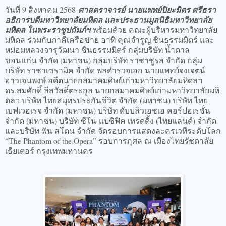
วันที่ 9 สิงหาคม 2568
ศาสตราจารย์ นายแพทย์ปิยะมิตร ศรีธรา
อธิการบดีมหาวิทยาลัยมหิดล และประธานมูลนิธิมหาวิทยาลัย
มหิดล ในพระราชูปถัมภ์ฯ
พร้อมด้วย คณะผู้บริหารมหาวิทยาลัย
มหิดล ร่วมกับภาคีเครือข่าย อาทิ คุณจำรูญ ชินธรรมมิตร์ และ
หม่อมหลวงจารุวัฒนา ชินธรรมมิตร์ กลุ่มบริษัท น้ำตาล
ขอนแก่น จำกัด (มหาชน) กลุ่มบริษัท ราชาชูรส จำกัด กลุ่ม
บริษัท ราชาเซรามิค จำกัด พลตำรวจเอก นายแพทย์จงเจตน์
อาวเจนพงษ์ อดีตนายกสมาคมศิษย์เก่ามหาวิทยาลัยมหิดลฯ
ดร.สมศักดิ์ ลีสวัสดิ์ตระกูล นายกสมาคมศิษย์เก่ามหาวิทยาลัยมหิ
ดลฯ บริษัท ไทยสมุทรประกันชีวิต จำกัด (มหาชน) บริษัท ไทย
เบฟเวอเรจ จำกัด (มหาชน) บริษัท ดับบลิวเอชเอ คอร์ปอเรชั่น
จำกัด (มหาชน) บริษัท ซีโน-แปซิฟิค เทรดดิ้ง (ไทยแลนด์) จำกัด
และบริษัท ฟัน สโตน จำกัด จัดรอบการแสดงละครเวทีระดับโลก
“The Phantom of the Opera” รอบการกุศล ณ เมืองไทยรัชดาลัย
เธียเตอร์ กรุงเทพมหานคร