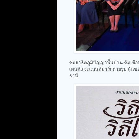
ชมสาธิตภูมิปัญญาพื้นบ้าน ชิม-ช
เทนต์แชะแลนด์มาร์กถ่ายรูป ลุ้นของร
ธานี