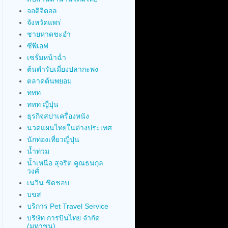
จอดิจิตอล
จังหวัดแพร่
ชายหาดชะอำ
ซีพีเอฟ
เซรั่มหน้าฉ่ำ
ต้นตำรับเมี่ยงปลากะพง
ตลาดต้นพยอม
ททท
ททท ญี่ปุ่น
ธุรกิจสปาเครื่องหนัง
นวดแผนไทยในต่างประเทศ
นักท่องเที่ยวญี่ปุ่น
น้ำท่วม
น้ำเหนือ สุจริต คูณธนกุล
วงศ์
เนวิน ชิดชอบ
บขส
บริการ Pet Travel Service
บริษัท การบินไทย จำกัด
(มหาชน)