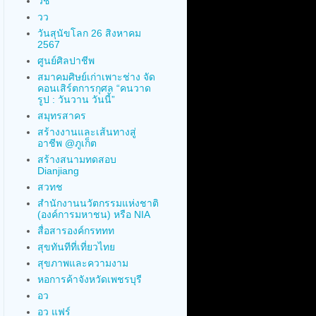
วช
วว
วันสุนัขโลก 26 สิงหาคม
2567
ศูนย์ศิลปาชีพ
สมาคมศิษย์เก่าเพาะช่าง จัด
คอนเสิร์ตการกุศล “คนวาด
รูป : วันวาน วันนี้”
สมุทรสาคร
สร้างงานและเส้นทางสู่
อาชีพ @ภูเก็ต
สร้างสนามทดสอบ
Dianjiang
สวทช
สำนักงานนวัตกรรมแห่งชาติ
(องค์การมหาชน) หรือ NIA
สื่อสารองค์กรททท
สุขทันทีที่เที่ยวไทย
สุขภาพและความงาม
หอการค้าจังหวัดเพชรบุรี
อว
อว แฟร์