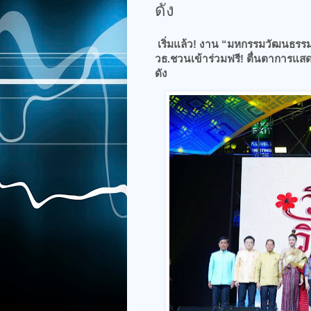
ดัง
เริ่มแล้ว! งาน “มหกรรมวัฒนธรรมแ
วธ.ชวนเข้าร่วมฟรี! ตื่นตาการแส
ดัง