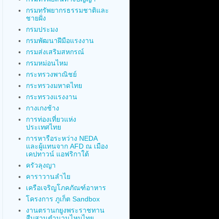
กรมทรัพยากรธรรมชาติและ
ชายฝั่ง
กรมประมง
กรมพัฒนาฝีมือแรงงาน
กรมส่งเสริมสหกรณ์
กรมหม่อนไหม
กระทรวงพาณิชย์
กระทรวงมหาดไทย
กระทรวงแรงงาน
กางเกงช้าง
การท่องเที่ยวแห่ง
ประเทศไทย
การหารือระหว่าง NEDA
และผู้แทนจาก AFD ณ เมือง
เคปทาวน์ แอฟริกาใต้
ครัวลุงญา
คาราวานลำไย
เครือเจริญโภคภัณฑ์อาหาร
โครงการ ภูเก็ต Sandbox
งานตรานกยูงพระราชทาน
สืบสานตำนานไหมไทย