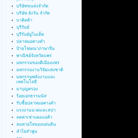
บริษัทขนส่งจำกัด
บริษัท ยังวัน จำกัด
บาติสต้า
บุรีรัมย์
บุรีรัมย์ยูไนเต็ด
ปลาหมอคางดำ
ป้ายโฆษณาภาษาจีน
พาณิชย์จังหวัดแพร่
มหกรรมของดีเมืองแพร่
มหกรรมงานวิจัยแห่งชาติ
มหกรรมพลังงานและ
เทคโนโลยี
มาบุญครอง
ร้อยเอกธรรมนัส
รับซื้อปลาหมอคางดำ
แรงงานนวดและสปา
ลดค่าเช่าแผงแม่ค้า
ลมหายใจของแผ่นดิน
ลำไยลำพูน