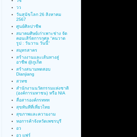
วช
วว
วันสุนัขโลก 26 สิงหาคม
2567
ศูนย์ศิลปาชีพ
สมาคมศิษย์เก่าเพาะช่าง จัด
คอนเสิร์ตการกุศล “คนวาด
รูป : วันวาน วันนี้”
สมุทรสาคร
สร้างงานและเส้นทางสู่
อาชีพ @ภูเก็ต
สร้างสนามทดสอบ
Dianjiang
สวทช
สำนักงานนวัตกรรมแห่งชาติ
(องค์การมหาชน) หรือ NIA
สื่อสารองค์กรททท
สุขทันทีที่เที่ยวไทย
สุขภาพและความงาม
หอการค้าจังหวัดเพชรบุรี
อว
อว แฟร์