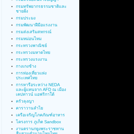
กรมทรัพยากรธรรมชาติและ
ชายฝั่ง
กรมประมง
กรมพัฒนาฝีมือแรงงาน
กรมส่งเสริมสหกรณ์
กรมหม่อนไหม
กระทรวงพาณิชย์
กระทรวงมหาดไทย
กระทรวงแรงงาน
กางเกงช้าง
การท่องเที่ยวแห่ง
ประเทศไทย
การหารือระหว่าง NEDA
และผู้แทนจาก AFD ณ เมือง
เคปทาวน์ แอฟริกาใต้
ครัวลุงญา
คาราวานลำไย
เครือเจริญโภคภัณฑ์อาหาร
โครงการ ภูเก็ต Sandbox
งานตรานกยูงพระราชทาน
สืบสานตำนานไหมไทย