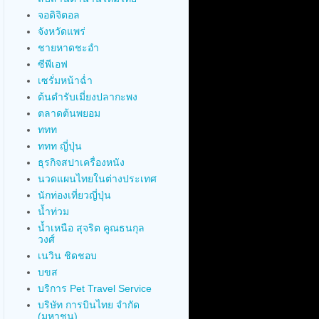
จอดิจิตอล
จังหวัดแพร่
ชายหาดชะอำ
ซีพีเอฟ
เซรั่มหน้าฉ่ำ
ต้นตำรับเมี่ยงปลากะพง
ตลาดต้นพยอม
ททท
ททท ญี่ปุ่น
ธุรกิจสปาเครื่องหนัง
นวดแผนไทยในต่างประเทศ
นักท่องเที่ยวญี่ปุ่น
น้ำท่วม
น้ำเหนือ สุจริต คูณธนกุล
วงศ์
เนวิน ชิดชอบ
บขส
บริการ Pet Travel Service
บริษัท การบินไทย จำกัด
(มหาชน)