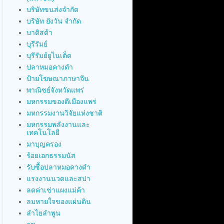
บริษัทขนส่งจำกัด
บริษัท ยังวัน จำกัด
บาติสต้า
บุรีรัมย์
บุรีรัมย์ยูไนเต็ด
ปลาหมอคางดำ
ป้ายโฆษณาภาษาจีน
พาณิชย์จังหวัดแพร่
มหกรรมของดีเมืองแพร่
มหกรรมงานวิจัยแห่งชาติ
มหกรรมพลังงานและ
เทคโนโลยี
มาบุญครอง
ร้อยเอกธรรมนัส
รับซื้อปลาหมอคางดำ
แรงงานนวดและสปา
ลดค่าเช่าแผงแม่ค้า
ลมหายใจของแผ่นดิน
ลำไยลำพูน