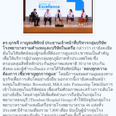
ดร.ฤกขจี กาญจนพิทักษ์ ประธานเจ้าหน้าที่บริหารกลุ่มบริษัท
โรงพยาบาลรามคำแหงและบริษัทในเครือ
กล่าวว่า เรายังคงยึด
มั่นในวิสัยทัศน์ของผู้ก่อตั้งที่ต้องการดูแลประชาชนเป็นสำคัญ
เพื่อให้บริการผู้ป่วยทุกกลุ่มทุกภูมิภาคทั่วประเทศไทย ซึ่ง
ครอบคลุมสิทธิหลักประกันสุขภาพแห่งชาติ 30 บาท ประกัน
ตอบทุกความ
สังคม และผู้ชำระเงินเอง ภายใต้วิสัยทัศน์ที่มุ่ง “
ต้องการ เชี่ยวชาญทุกการดูแล
” โดยมีการผสมผสานมุมมองทาง
ธุรกิจเพื่อการเติบโตอย่างยั่งยืน นอกจากนี้เรายังคงเดินหน้า
ลงทุนในลักษณะ Brownfield, M&A และ Partnership โดยเน้นการ
เข้าไปลงทุนในบริษัทย่อย เพื่อเสริมศักยภาพและสร้างการเติบโต
อย่างยั่งยืน โดยล่าสุดได้เพิ่มสัดส่วนการถือหุ้นในกลุ่มโรง
พยาบาลธนบุรี (Thonburi Hospital Group) ทำให้ปัจจุบันกลุ่มโรง
พยาบาลรามคำแหงมีเครือข่ายโรงพยาบาลรวม 46 แห่งทั่ว
ประเทศ มีจำนวนเตียงรวม 7,800 เตียง นับเป็นผู้นำกลุ่มโรง
พยาบาลเอกชนอันดับ 2 ของประเทศไทย ทั้งนี้ คาดการณ์การ