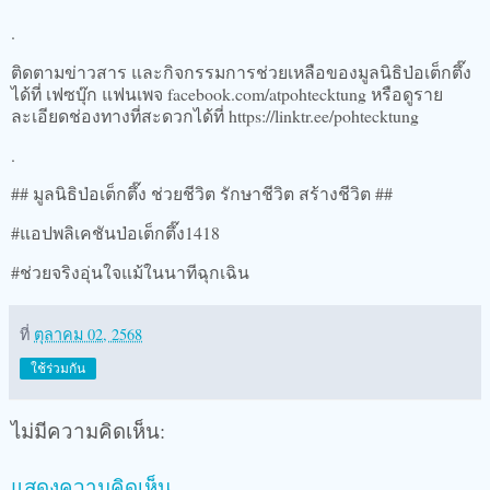
.
ติดตามข่าวสาร และกิจกรรมการช่วยเหลือของมูลนิธิป่อเต็กตึ๊ง
ได้ที่ เฟซบุ๊ก แฟนเพจ facebook.com/atpohtecktung หรือดูราย
ละเอียดช่องทางที่สะดวกได้ที่ https://linktr.ee/pohtecktung
.
## มูลนิธิป่อเต็กตึ๊ง ช่วยชีวิต รักษาชีวิต สร้างชีวิต ##
#แอปพลิเคชันป่อเต็กตึ๊ง1418
#ช่วยจริงอุ่นใจแม้ในนาทีฉุกเฉิน
ที่
ตุลาคม 02, 2568
ใช้ร่วมกัน
ไม่มีความคิดเห็น:
แสดงความคิดเห็น