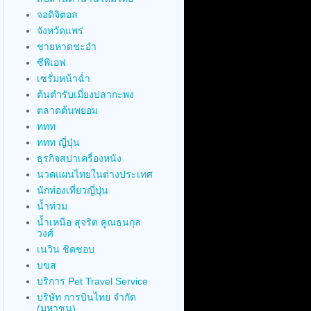
จอดิจิตอล
จังหวัดแพร่
ชายหาดชะอำ
ซีพีเอฟ
เซรั่มหน้าฉ่ำ
ต้นตำรับเมี่ยงปลากะพง
ตลาดต้นพยอม
ททท
ททท ญี่ปุ่น
ธุรกิจสปาเครื่องหนัง
นวดแผนไทยในต่างประเทศ
นักท่องเที่ยวญี่ปุ่น
น้ำท่วม
น้ำเหนือ สุจริต คูณธนกุล
วงศ์
เนวิน ชิดชอบ
บขส
บริการ Pet Travel Service
บริษัท การบินไทย จำกัด
(มหาชน)