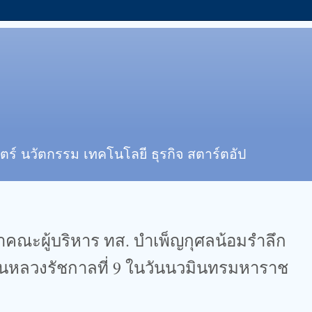
ตร์ นวัตกรรม เทคโนโลยี ธุรกิจ สตาร์ตอัป
ำคณะผู้บริหาร ทส. บำเพ็ญกุศลน้อมรำลึก
นหลวงรัชกาลที่ 9 ในวันนวมินทรมหาราช