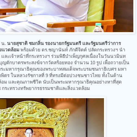
0 น.
นายสุชาติ ชมกลิ่น รองนายกรัฐมนตรี และรัฐมนตรีว่าการ
่งแวดล้อม
พร้อมด้วย ดร.ชญานันท์ ภักดีจิตต์ ปลัดกระทรวงฯ นำ
และเจ้าหน้าที่กระทรวงฯ ร่วมพิธีบำเพ็ญกุศลเนื่องในวันนวมินท
ุญตักบาตรพระสงฆ์จากวัดสร้อยทอง จำนวน 10 รูป เพื่อถวายเป็น
งพระมหากรุณาธิคุณของพระบาทสมเด็จพระบรมชนกาธิเบศร มหา
ตร ในหลวงรัชกาลที่ 9 ที่ทรงมีต่อปวงชนชาวไทย ทั้งในด้าน
้อม และคุณภาพชีวิต นับเป็นพระมหากรุณาธิคุณอย่างหาที่สุด
รีเดช กระทรวงทรัพยากรธรรมชาติและสิ่งแวดล้อม