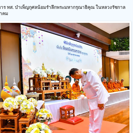
หาร ทส. บำเพ็ญกุศลน้อมรำลึกพระมหากรุณาธิคุณ ในหลวงรัชกาล
ลาคม