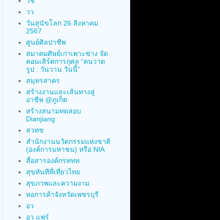
วช
วว
วันสุนัขโลก 26 สิงหาคม
2567
ศูนย์ศิลปาชีพ
สมาคมศิษย์เก่าเพาะช่าง จัด
คอนเสิร์ตการกุศล “คนวาด
รูป : วันวาน วันนี้”
สมุทรสาคร
สร้างงานและเส้นทางสู่
อาชีพ @ภูเก็ต
สร้างสนามทดสอบ
Dianjiang
สวทช
สำนักงานนวัตกรรมแห่งชาติ
(องค์การมหาชน) หรือ NIA
สื่อสารองค์กรททท
สุขทันทีที่เที่ยวไทย
สุขภาพและความงาม
หอการค้าจังหวัดเพชรบุรี
อว
อว แฟร์