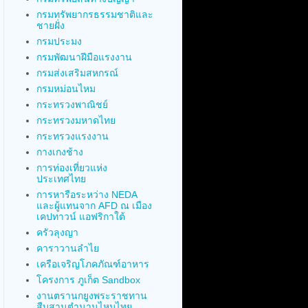
กรมทรัพยากรธรรมชาติและ
ชายฝั่ง
กรมประมง
กรมพัฒนาฝีมือแรงงาน
กรมส่งเสริมสหกรณ์
กรมหม่อนไหม
กระทรวงพาณิชย์
กระทรวงมหาดไทย
กระทรวงแรงงาน
กางเกงช้าง
การท่องเที่ยวแห่ง
ประเทศไทย
การหารือระหว่าง NEDA
และผู้แทนจาก AFD ณ เมือง
เคปทาวน์ แอฟริกาใต้
ครัวลุงญา
คาราวานลำไย
เครือเจริญโภคภัณฑ์อาหาร
โครงการ ภูเก็ต Sandbox
งานตรานกยูงพระราชทาน
สืบสานตำนานไหมไทย