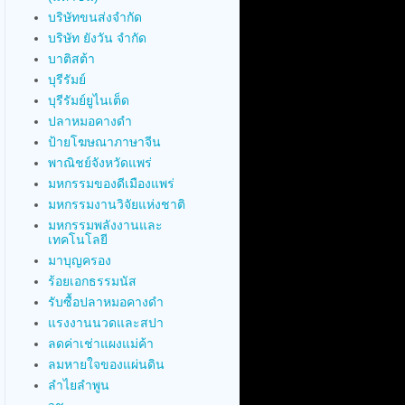
บริษัทขนส่งจำกัด
บริษัท ยังวัน จำกัด
บาติสต้า
บุรีรัมย์
บุรีรัมย์ยูไนเต็ด
ปลาหมอคางดำ
ป้ายโฆษณาภาษาจีน
พาณิชย์จังหวัดแพร่
มหกรรมของดีเมืองแพร่
มหกรรมงานวิจัยแห่งชาติ
มหกรรมพลังงานและ
เทคโนโลยี
มาบุญครอง
ร้อยเอกธรรมนัส
รับซื้อปลาหมอคางดำ
แรงงานนวดและสปา
ลดค่าเช่าแผงแม่ค้า
ลมหายใจของแผ่นดิน
ลำไยลำพูน