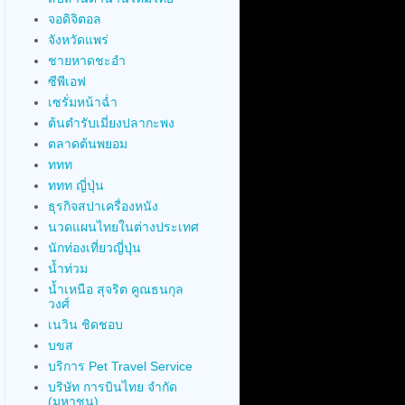
จอดิจิตอล
จังหวัดแพร่
ชายหาดชะอำ
ซีพีเอฟ
เซรั่มหน้าฉ่ำ
ต้นตำรับเมี่ยงปลากะพง
ตลาดต้นพยอม
ททท
ททท ญี่ปุ่น
ธุรกิจสปาเครื่องหนัง
นวดแผนไทยในต่างประเทศ
นักท่องเที่ยวญี่ปุ่น
น้ำท่วม
น้ำเหนือ สุจริต คูณธนกุล
วงศ์
เนวิน ชิดชอบ
บขส
บริการ Pet Travel Service
บริษัท การบินไทย จำกัด
(มหาชน)