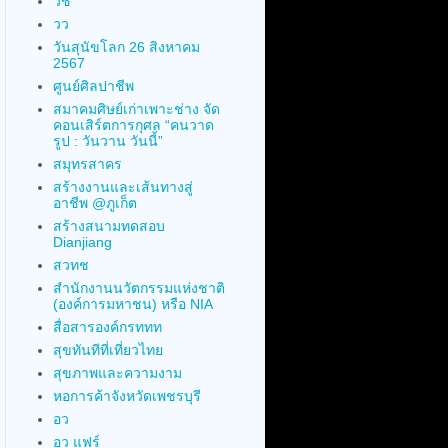
วช
วว
วันสุนัขโลก 26 สิงหาคม
2567
ศูนย์ศิลปาชีพ
สมาคมศิษย์เก่าเพาะช่าง จัด
คอนเสิร์ตการกุศล “คนวาด
รูป : วันวาน วันนี้”
สมุทรสาคร
สร้างงานและเส้นทางสู่
อาชีพ @ภูเก็ต
สร้างสนามทดสอบ
Dianjiang
สวทช
สำนักงานนวัตกรรมแห่งชาติ
(องค์การมหาชน) หรือ NIA
สื่อสารองค์กรททท
สุขทันทีที่เที่ยวไทย
สุขภาพและความงาม
หอการค้าจังหวัดเพชรบุรี
อว
อว แฟร์