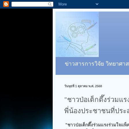
ข่าวสารการวิจัย วิทยาศาส
วันพุธที่ 1 ตุลาคม พ.ศ. 2568
"ชาวป่อเต็กตึ๊งร่วมแร
พี่น้องประชาชนที่ประส
"ชาวป่อเต็กตึ๊งร่วมแรงร่วมใจแพ็ค