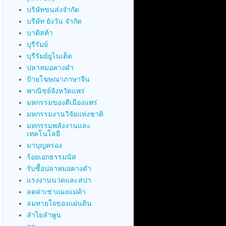
บริษัทขนส่งจำกัด
บริษัท ยังวัน จำกัด
บาติสต้า
บุรีรัมย์
บุรีรัมย์ยูไนเต็ด
ปลาหมอคางดำ
ป้ายโฆษณาภาษาจีน
พาณิชย์จังหวัดแพร่
มหกรรมของดีเมืองแพร่
มหกรรมงานวิจัยแห่งชาติ
มหกรรมพลังงานและ
เทคโนโลยี
มาบุญครอง
ร้อยเอกธรรมนัส
รับซื้อปลาหมอคางดำ
แรงงานนวดและสปา
ลดค่าเช่าแผงแม่ค้า
ลมหายใจของแผ่นดิน
ลำไยลำพูน