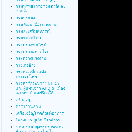
กรมทรัพยากรธรรมชาติและ
ชายฝั่ง
กรมประมง
กรมพัฒนาฝีมือแรงงาน
กรมส่งเสริมสหกรณ์
กรมหม่อนไหม
กระทรวงพาณิชย์
กระทรวงมหาดไทย
กระทรวงแรงงาน
กางเกงช้าง
การท่องเที่ยวแห่ง
ประเทศไทย
การหารือระหว่าง NEDA
และผู้แทนจาก AFD ณ เมือง
เคปทาวน์ แอฟริกาใต้
ครัวลุงญา
คาราวานลำไย
เครือเจริญโภคภัณฑ์อาหาร
โครงการ ภูเก็ต Sandbox
งานตรานกยูงพระราชทาน
สืบสานตำนานไหมไทย