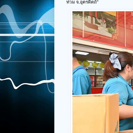
ท่วม จ.อุตรดิตถ์"