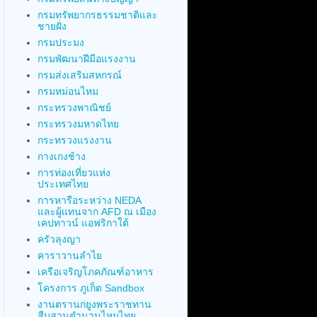
กรมทรัพยากรธรรมชาติและ
ชายฝั่ง
กรมประมง
กรมพัฒนาฝีมือแรงงาน
กรมส่งเสริมสหกรณ์
กรมหม่อนไหม
กระทรวงพาณิชย์
กระทรวงมหาดไทย
กระทรวงแรงงาน
กางเกงช้าง
การท่องเที่ยวแห่ง
ประเทศไทย
การหารือระหว่าง NEDA
และผู้แทนจาก AFD ณ เมือง
เคปทาวน์ แอฟริกาใต้
ครัวลุงญา
คาราวานลำไย
เครือเจริญโภคภัณฑ์อาหาร
โครงการ ภูเก็ต Sandbox
งานตรานกยูงพระราชทาน
สืบสานตำนานไหมไทย