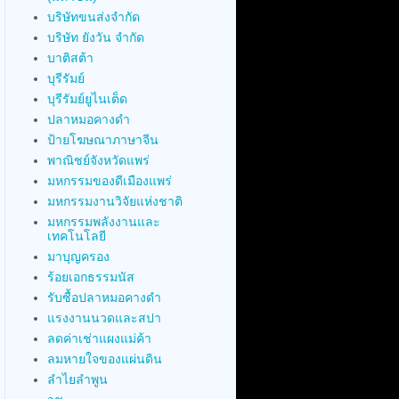
บริษัทขนส่งจำกัด
บริษัท ยังวัน จำกัด
บาติสต้า
บุรีรัมย์
บุรีรัมย์ยูไนเต็ด
ปลาหมอคางดำ
ป้ายโฆษณาภาษาจีน
พาณิชย์จังหวัดแพร่
มหกรรมของดีเมืองแพร่
มหกรรมงานวิจัยแห่งชาติ
มหกรรมพลังงานและ
เทคโนโลยี
มาบุญครอง
ร้อยเอกธรรมนัส
รับซื้อปลาหมอคางดำ
แรงงานนวดและสปา
ลดค่าเช่าแผงแม่ค้า
ลมหายใจของแผ่นดิน
ลำไยลำพูน