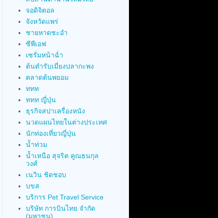
จอดิจิตอล
จังหวัดแพร่
ชายหาดชะอำ
ซีพีเอฟ
เซรั่มหน้าฉ่ำ
ต้นตำรับเมี่ยงปลากะพง
ตลาดต้นพยอม
ททท
ททท ญี่ปุ่น
ธุรกิจสปาเครื่องหนัง
นวดแผนไทยในต่างประเทศ
นักท่องเที่ยวญี่ปุ่น
น้ำท่วม
น้ำเหนือ สุจริต คูณธนกุล
วงศ์
เนวิน ชิดชอบ
บขส
บริการ Pet Travel Service
บริษัท การบินไทย จำกัด
(มหาชน)