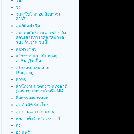
วช
วว
วันสุนัขโลก 26 สิงหาคม
2567
ศูนย์ศิลปาชีพ
สมาคมศิษย์เก่าเพาะช่าง จัด
คอนเสิร์ตการกุศล “คนวาด
รูป : วันวาน วันนี้”
สมุทรสาคร
สร้างงานและเส้นทางสู่
อาชีพ @ภูเก็ต
สร้างสนามทดสอบ
Dianjiang
สวทช
สำนักงานนวัตกรรมแห่งชาติ
(องค์การมหาชน) หรือ NIA
สื่อสารองค์กรททท
สุขทันทีที่เที่ยวไทย
สุขภาพและความงาม
หอการค้าจังหวัดเพชรบุรี
อว
อว แฟร์