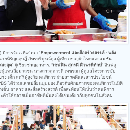
 มีการจัดเวทีเสวนา “
Empowerment และสื่อสร้างสรรค์ : พลัง
นายหิรัญกฤษฏิ์ ภัทรบริบูรณ์กุล ผู้เชี่ยวชาญผ้าไทยและแฟชั่น
กะณะสุต
" ผู้เชี่ยวชาญอาหาร, “
เชฟฟิน สุภรดี ศิวพรพิทักษ์
” อินฟลู
ะผู้แทนสื่อมวลชน นางสาวสุดาวดี เพชรสม ผู้ดูแลโครงการขับ
าง เด็ก สตรี ผู้สูงวัย คนพิการ ฝ่ายสารคดีและสารประโยชน์
 PBS ได้ร่วมแลกเปลี่ยนมุมมองเกี่ยวกับศักยภาพของคนพิการในมิติ
ฟชั่น อาหาร และสื่อสร้างสรรค์ เพื่อสะท้อนให้เห็นว่าคนพิการ
ให้กลายเป็นอาชีพที่มั่นคงได้เช่นเดียวกับทุกคนในสังคม