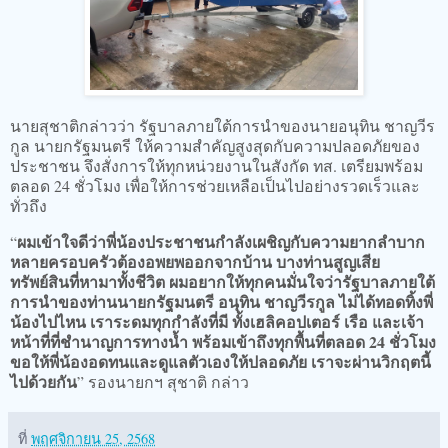
นายสุชาติกล่าวว่า รัฐบาลภายใต้การนำของนายอนุทิน ชาญวีร
กูล นายกรัฐมนตรี ให้ความสำคัญสูงสุดกับความปลอดภัยของ
ประชาชน จึงสั่งการให้ทุกหน่วยงานในสังกัด ทส. เตรียมพร้อม
ตลอด 24 ชั่วโมง เพื่อให้การช่วยเหลือเป็นไปอย่างรวดเร็วและ
ทั่วถึง
ผมเข้าใจดีว่าพี่น้องประชาชนกำลังเผชิญกับความยากลำบาก
“
หลายครอบครัวต้องอพยพออกจากบ้าน บางท่านสูญเสีย
ทรัพย์สินที่หามาทั้งชีวิต ผมอยากให้ทุกคนมั่นใจว่ารัฐบาลภายใต้
การนำของท่านนายกรัฐมนตรี อนุทิน ชาญวีรกูล ไม่ได้ทอดทิ้งพี่
น้องไปไหน เราระดมทุกกำลังที่มี ทั้งเฮลิคอปเตอร์ เรือ และเจ้า
หน้าที่ที่ชำนาญการทางน้ำ พร้อมเข้าถึงทุกพื้นที่ตลอด 24 ชั่วโมง
ขอให้พี่น้องอดทนและดูแลตัวเองให้ปลอดภัย เราจะผ่านวิกฤตนี้
ไปด้วยกัน
” รองนายกฯ สุชาติ กล่าว
ที่
พฤศจิกายน 25, 2568