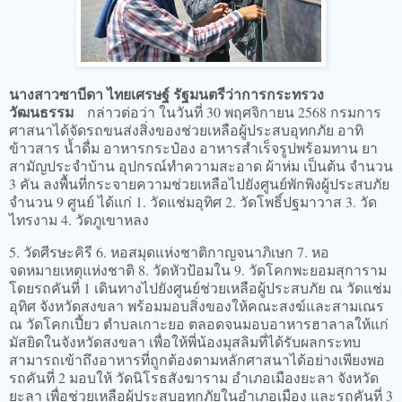
นางสาวซาบีดา ไทยเศรษฐ์ รัฐมนตรีว่าการกระทรวง
วัฒนธรรม
กล่าวต่อว่า ในวันที่ 30 พฤศจิกายน 2568 กรมการ
ศาสนาได้จัดรถขนส่งสิ่งของช่วยเหลือผู้ประสบอุทกภัย อาทิ
ข้าวสาร น้ำดื่ม อาหารกระป๋อง อาหารสำเร็จรูปพร้อมทาน ยา
สามัญประจำบ้าน อุปกรณ์ทำความสะอาด ผ้าห่ม เป็นต้น จำนวน
3 คัน ลงพื้นที่กระจายความช่วยเหลือไปยังศูนย์พักพิงผู้ประสบภัย
จำนวน 9 ศูนย์ ได้แก่ 1. วัดแช่มอุทิศ 2. วัดโพธิ์ปฐมาวาส 3. วัด
ไทรงาม 4. วัดภูเขาหลง
5. วัดศีรษะคิรี 6. หอสมุดแห่งชาติกาญจนาภิเษก 7. หอ
จดหมายเหตุแห่งชาติ 8. วัดหัวป้อมใน 9. วัดโคกพะยอมสุการาม
โดยรถคันที่ 1 เดินทางไปยังศูนย์ช่วยเหลือผู้ประสบภัย ณ วัดแช่ม
อุทิศ จังหวัดสงขลา พร้อมมอบสิ่งของให้คณะสงฆ์และสามเณร
ณ วัดโคกเปี้ยว ตำบลเกาะยอ ตลอดจนมอบอาหารฮาลาลให้แก่
มัสยิดในจังหวัดสงขลา เพื่อให้พี่น้องมุสลิมที่ได้รับผลกระทบ
สามารถเข้าถึงอาหารที่ถูกต้องตามหลักศาสนาได้อย่างเพียงพอ
รถคันที่ 2 มอบให้ วัดนิโรธสังฆาราม อำเภอเมืองยะลา จังหวัด
ยะลา เพื่อช่วยเหลือผู้ประสบอุทกภัยในอำเภอเมือง และรถคันที่ 3