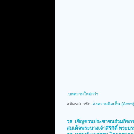
บทความใหม่กว่า
สมัครสมาชิก:
ส่งความคิดเห็น (Atom
วธ. เชิญชวนประชาชนร่วมกิจ
สมเด็จพระนางเจ้าสิริกิติ์ พระ