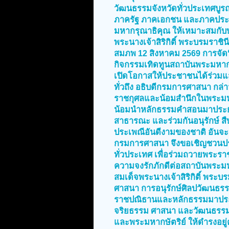
วัฒนธรรมจังหวัดทั่วประเทศบู
ภาครัฐ ภาคเอกชน และภาคประ
มหากรุณาธิคุณ ให้เหมาะสมกับบ
พระนางเจ้าสิริกิติ์ พระบรมราช
สมภพ 12 สิงหาคม 2569 การจั
กิจกรรมเทิดทูนสถาบันพระมหากษ
เปิดโอกาสให้ประชาชนได้ร่วมแ
ทั่วถึง อธิบดีกรมการศาสนา กล่า
ราชกุศลและน้อมสำนึกในพระมหา
น้อมนำหลักธรรมคำสอนมาประยุกต
สาธารณะ และร่วมกันอนุรักษ์
ประเพณีอันดีงามของชาติ อันจะน
กรมการศาสนา จึงขอเชิญชวนประช
ทั่วประเทศ เพื่อร่วมถวายพระ
ความจงรักภักดีต่อสถาบันพระมหา
สมเด็จพระนางเจ้าสิริกิติ์ พระ
ศาสนา การอนุรักษ์ศิลปวัฒนธร
ราชปณิธานและหลักธรรมมาประยุ
จริยธรรม ศาสนา และวัฒนธรรม
และพระมหากษัตริย์ ให้ดำรงอยู่ค