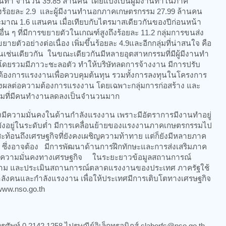
งานทำ จำนวน 39.85 ล้านคน โดยแบ่งเป็นผู้มีงานทำในภาค
ลงร้อยละ 2.9 และผู้มีงานทำนอกภาคเกษตรกรรม 27.99 ล้านคน
ระมาณ 1.6 แสนคน เมื่อเทียบกับไตรมาสเดียวกันของปีก่อนหน้า
่น ๆ ที่มีการขยายตัวในเกณฑ์สูงถึงร้อยละ 11.2 กลุ่มการขนส่ง
ยายตัวอย่างต่อเนื่อง เพิ่มขึ้นร้อยละ 4.9และอีกกลุ่มที่น่าสนใจ คือ
ขึ้นเช่นเดียวกัน ในขณะเดียวกันมีหลายอุตสาหกรรมที่มีผู้มีงานทำ
โดยรวมมีภาวะชะลอตัว ทำให้บริษัทลดการจ้างงาน มีการปรับ
มต้องการแรงงานเพื่อควบคุมต้นทุน รวมทั้งการลงทุนในโครงการ
ส่งผลต่อความต้องการแรงงาน โดยเฉพาะกลุ่มการก่อสร้าง และ
กลุ่มที่มีคนทำงานลดลงเป็นจำนวนมาก
ีความมั่นคงในด้านกำลังแรงงาน เพราะมีอัตราการมีงานทำอยู่
ังอยู่ในระดับต่ำ มีการเคลื่อนย้ายของแรงงานภาคเกษตรกรรมไป
ะท้อนถึงเศรษฐกิจที่ยังคงเผชิญความท้าทาย แต่ก็ยังมีหลายภาค
งนี้ ซึ่งอาจต้อง มีการพัฒนาด้านการฝึกทักษะและการส่งเสริมภาค
สร้างความมั่นคงทางเศรษฐกิจ ในระยะยาวข้อมูลสถานการณ์
ดตาม และประเมินสถานการณ์ตลาดแรงงานของประเทศ ภาครัฐใช้
คนและกำลังแรงงาน เพื่อให้ประเทศมีการเติบโตทางเศรษฐกิจ
่ www.nso.go.th
ทรศัพท์ 0 2142 1258 ไปรษณีย์อิเล็กทรอนิกส์ slaborfs@nso.go.th