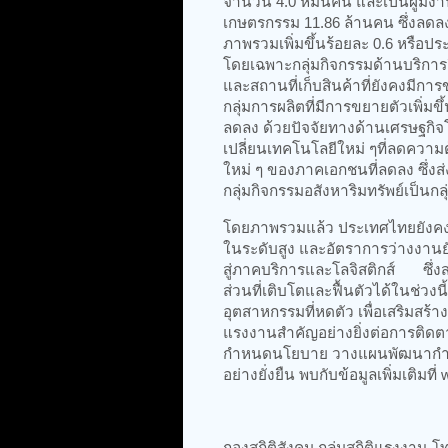
จำนวน 4.0 หมื่นคน และเป็นผู้มี
เกษตรกรรม 11.86 ล้านคน ซึ่งลด
ภาพรวมเพิ่มขึ้นร้อยละ 0.6 หรือป
โดยเฉพาะกลุ่มกิจกรรมด้านบริการอื
และสถานที่เก็บสินค้าที่ยังคงมีการข
กลุ่มการผลิตที่มีการขยายตัวเพิ่ม
ลดลง ด้วยปัจจัยทางด้านเศรษฐกิจ
เปลี่ยนเทคโนโลยีใหม่ ๆที่ลดควา
ใหม่ ๆ ของภาคเอกชนที่ลดลง ซึ่ง
กลุ่มกิจกรรมอสังหาริมทรัพย์เป็น
โดยภาพรวมแล้ว ประเทศไทยยังคงม
ในระดับสูง และอัตราการว่างงานย
สู่ภาคบริการและโลจิสติกส์ ซึ่งส
ส่วนที่เติบโตและฟื้นตัวได้ในช่ว
อุตสาหกรรมที่หดตัว เพื่อเสริม
แรงงานสำคัญอย่างยิ่งต่อการติ
กำหนดนโยบาย วางแผนพัฒนากำลัง
อย่างยั่งยืน พบกับข้อมูลเพิ่มเติมที
กองสถิติสังคม กลุ่มสถิติแรงงาน โ