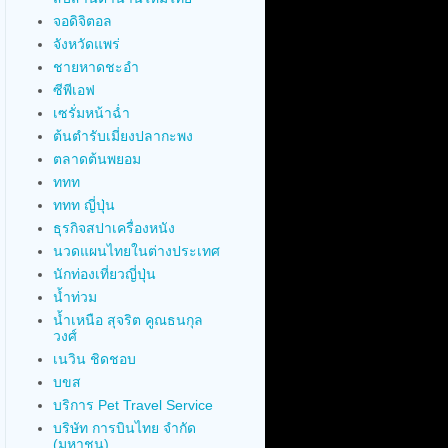
จอดิจิตอล
จังหวัดแพร่
ชายหาดชะอำ
ซีพีเอฟ
เซรั่มหน้าฉ่ำ
ต้นตำรับเมี่ยงปลากะพง
ตลาดต้นพยอม
ททท
ททท ญี่ปุ่น
ธุรกิจสปาเครื่องหนัง
นวดแผนไทยในต่างประเทศ
นักท่องเที่ยวญี่ปุ่น
น้ำท่วม
น้ำเหนือ สุจริต คูณธนกุล
วงศ์
เนวิน ชิดชอบ
บขส
บริการ Pet Travel Service
บริษัท การบินไทย จำกัด
(มหาชน)