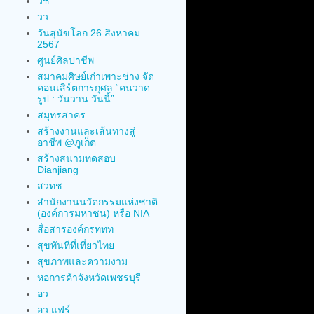
วช
วว
วันสุนัขโลก 26 สิงหาคม
2567
ศูนย์ศิลปาชีพ
สมาคมศิษย์เก่าเพาะช่าง จัด
คอนเสิร์ตการกุศล “คนวาด
รูป : วันวาน วันนี้”
สมุทรสาคร
สร้างงานและเส้นทางสู่
อาชีพ @ภูเก็ต
สร้างสนามทดสอบ
Dianjiang
สวทช
สำนักงานนวัตกรรมแห่งชาติ
(องค์การมหาชน) หรือ NIA
สื่อสารองค์กรททท
สุขทันทีที่เที่ยวไทย
สุขภาพและความงาม
หอการค้าจังหวัดเพชรบุรี
อว
อว แฟร์