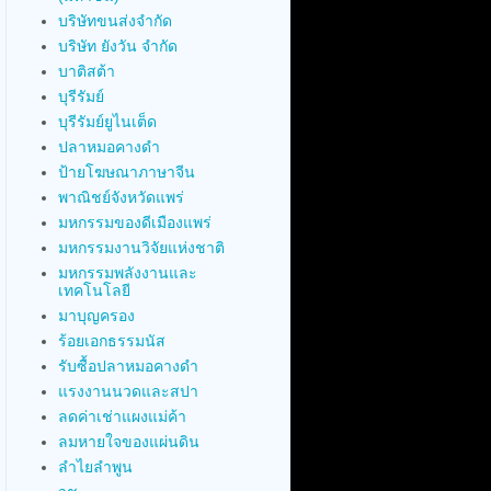
บริษัทขนส่งจำกัด
บริษัท ยังวัน จำกัด
บาติสต้า
บุรีรัมย์
บุรีรัมย์ยูไนเต็ด
ปลาหมอคางดำ
ป้ายโฆษณาภาษาจีน
พาณิชย์จังหวัดแพร่
มหกรรมของดีเมืองแพร่
มหกรรมงานวิจัยแห่งชาติ
มหกรรมพลังงานและ
เทคโนโลยี
มาบุญครอง
ร้อยเอกธรรมนัส
รับซื้อปลาหมอคางดำ
แรงงานนวดและสปา
ลดค่าเช่าแผงแม่ค้า
ลมหายใจของแผ่นดิน
ลำไยลำพูน