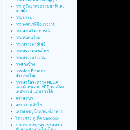
กรมทรัพยากรธรรมชาติและ
ชายฝั่ง
กรมประมง
กรมพัฒนาฝีมือแรงงาน
กรมส่งเสริมสหกรณ์
กรมหม่อนไหม
กระทรวงพาณิชย์
กระทรวงมหาดไทย
กระทรวงแรงงาน
กางเกงช้าง
การท่องเที่ยวแห่ง
ประเทศไทย
การหารือระหว่าง NEDA
และผู้แทนจาก AFD ณ เมือง
เคปทาวน์ แอฟริกาใต้
ครัวลุงญา
คาราวานลำไย
เครือเจริญโภคภัณฑ์อาหาร
โครงการ ภูเก็ต Sandbox
งานตรานกยูงพระราชทาน
สืบสานตำนานไหมไทย