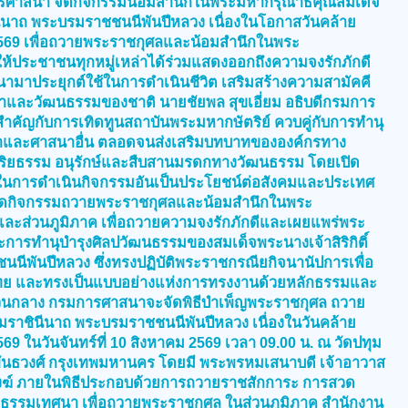
ศาสนา จัดกิจกรรมน้อมสำนึกในพระมหากรุณาธิคุณสมเด็จ
ินีนาถ พระบรมราชชนนีพันปีหลวง เนื่องในโอกาสวันคล้าย
569 เพื่อถวายพระราชกุศลและน้อมสำนึกในพระ
้ประชาชนทุกหมู่เหล่าได้ร่วมแสดงออกถึงความจงรักภักดี
มาประยุกต์ใช้ในการดำเนินชีวิต เสริมสร้างความสามัคคี
และวัฒนธรรมของชาติ นายชัยพล สุขเอี่ยม อธิบดีกรมการ
สำคัญกับการเทิดทูนสถาบันพระมหากษัตริย์ ควบคู่กับการทำนุ
นาและศาสนาอื่น ตลอดจนส่งเสริมบทบาทขององค์กรทาง
ริยธรรม อนุรักษ์และสืบสานมรดกทางวัฒนธรรม โดยเปิด
มในการดำเนินกิจกรรมอันเป็นประโยชน์ต่อสังคมและประเทศ
ัดกิจกรรมถวายพระราชกุศลและน้อมสำนึกในพระ
และส่วนภูมิภาค เพื่อถวายความจงรักภักดีและเผยแพร่พระ
ารทำนุบำรุงศิลปวัฒนธรรมของสมเด็จพระนางเจ้าสิริกิติ์
ีพันปีหลวง ซึ่งทรงปฏิบัติพระราชกรณียกิจนานัปการเพื่อ
ย และทรงเป็นแบบอย่างแห่งการทรงงานด้วยหลักธรรมและ
่วนกลาง กรมการศาสนาจะจัดพิธีบำเพ็ญพระราชกุศล ถวาย
บรมราชินีนาถ พระบรมราชชนนีพันปีหลวง เนื่องในวันคล้าย
 ในวันจันทร์ที่ 10 สิงหาคม 2569 เวลา 09.00 น. ณ วัดปทุม
พันธวงศ์ กรุงเทพมหานคร โดยมี พระพรหมเสนาบดี เจ้าอาวาส
งฆ์ ภายในพิธีประกอบด้วยการถวายราชสักการะ การสวด
รรมเทศนา เพื่อถวายพระราชกุศล ในส่วนภูมิภาค สำนักงาน