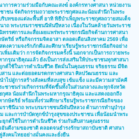
รณาการความร่วมมือกับคณะสงฆ์ องค์กรทางศาสนา หน่วยงาน
ชาชน จัดกิจกรรมถวายพระราชกุศลและน้อมสำนึกในพระ
ริบทของแต่ละพื้นที่ อาทิ พิธีบำเพ็ญพระราชกุศลถวายสมเด็จ
ินีนาถ พระบรมราชชนนีพันปีหลวง เนื่องในวันคล้ายวันพระราช
ดนิทรรศการและสื่อเผยแพร่พระราชกรณียกิจด้านการศาสนา
ัตริย์ หรือกิจกรรมจิตอาสา ตลอดเดือนสิงหาคม 2569 เพื่อ
สดงความจงรักภักดีและศึกษาเรียนรู้พระราชกรณียกิจอย่าง
วเพิ่มเติมว่า การจัดกิจกรรมครั้งนี้ นอกจากเป็นการถวายพระ
กรุณาธิคุณแล้ว ยังเป็นการส่งเสริมให้ประชาชนทุกศาสนา
์ใช้ในการดำเนินชีวิต ยึดมั่นในคุณธรรม จริยธรรม มีจิต
 สืบสาน และต่อยอดมรดกทางศาสนา ศิลปวัฒนธรรม และ
ำไปสู่การสร้างสังคมที่สงบสุข เข้มแข็ง และมีความสามัคคี
าชนร่วมกิจกรรมที่จัดขึ้นทั้งในส่วนกลางและทุกจังหวัด
ราชกุศล น้อมสำนึกในพระมหากรุณาธิคุณ และแสดงออกถึง
กษัตริย์ พร้อมทั้งร่วมศึกษาเรียนรู้พระราชกรณียกิจของ
บรมราชินีนาถ พระบรมราชชนนีพันปีหลวง ด้านการทำนุบำรุง
รม และการบำบัดทุกข์บำรุงสุขของประชาชน เพื่อน้อมนำพระ
กต์ใช้ในการดำเนินชีวิต ร่วมกันสืบสานคุณธรรม
อันดีงามของชาติ ตลอดจนธำรงรักษาสถาบันชาติ ศาสนา
ู่สังคมไทยอย่างมั่นคงและยั่งยืน