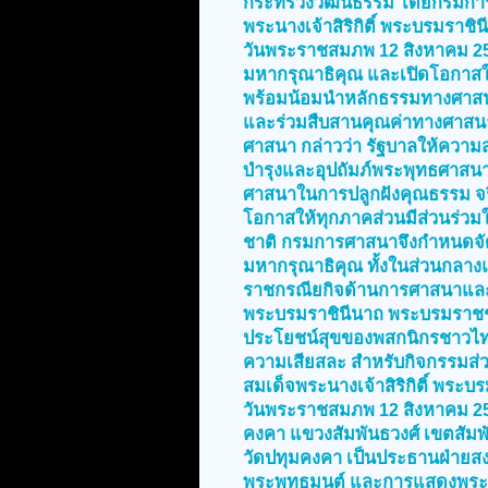
กระทรวงวัฒนธรรม โดยกรมการ
พระนางเจ้าสิริกิติ์ พระบรมราช
วันพระราชสมภพ 12 สิงหาคม 2
มหากรุณาธิคุณ และเปิดโอกาสให
พร้อมน้อมนำหลักธรรมทางศาสนา
และร่วมสืบสานคุณค่าทางศาสนา
ศาสนา กล่าวว่า รัฐบาลให้ความ
บำรุงและอุปถัมภ์พระพุทธศาส
ศาสนาในการปลูกฝังคุณธรรม จ
โอกาสให้ทุกภาคส่วนมีส่วนร่ว
ชาติ กรมการศาสนาจึงกำหนดจ
มหากรุณาธิคุณ ทั้งในส่วนกลาง
ราชกรณียกิจด้านการศาสนาและก
พระบรมราชินีนาถ พระบรมราชชนน
ประโยชน์สุขของพสกนิกรชาวไท
ความเสียสละ สำหรับกิจกรรมส
สมเด็จพระนางเจ้าสิริกิติ์ พระ
วันพระราชสมภพ 12 สิงหาคม 2569
คงคา แขวงสัมพันธวงศ์ เขตสัม
วัดปทุมคงคา เป็นประธานฝ่ายส
พระพุทธมนต์ และการแสดงพระธ