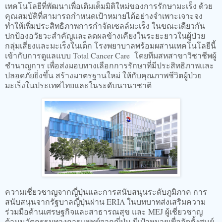
เทคโนโลยีที่พัฒนาเพื่อเติมเต็มมิติใหม่ของการรักษามะเร็ง ด้วย
คุณสมบัติที่สามารถกำหนดเป้าหมายได้อย่างจำเพาะเจาะจง
ทำให้เพิ่มประสิทธิภาพการกำจัดเซลล์มะเร็ง ในขณะเดียวกัน
ปกป้องอวัยวะสำคัญและลดผลข้างเคียงในระยะยาวในผู้ป่วย
กลุ่มเสี่ยงและมะเร็งในเด็ก โรงพยาบาลพร้อมผสานเทคโนโลยีนี้
เข้ากับการดูแลแบบ Total Cancer Care โดยทีมสหสาขาวิชาชีพผู้
ชำนาญการ เพื่อส่งมอบทางเลือกการรักษาที่มีประสิทธิภาพและ
ปลอดภัยยิ่งขึ้น สร้างมาตรฐานใหม่ ให้กับคุณภาพชีวิตผู้ป่วย
มะเร็งในประเทศไทยและในระดับนานาชาติ
ความเชี่ยวชาญจากญี่ปุ่นและการสนับสนุนระดับภูมิภาค การ
สนับสนุนจากรัฐบาลญี่ปุ่นผ่าน ERIA ในบทบาทส่งเสริมความ
ร่วมมือด้านเศรษฐกิจและสาธารณสุข และ MEJ ผู้เชี่ยวชาญ
ด้านนวัตกรรมทางการแพทย์จากญี่ปุ่น มีเป้าหมายเพื่อจัดตั้งศูนย์