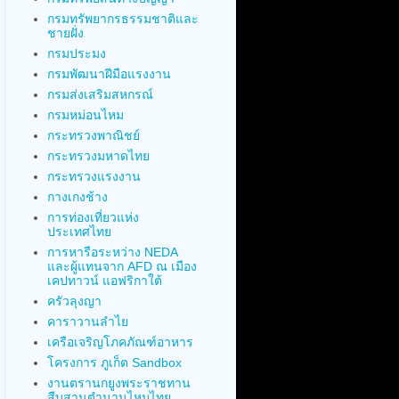
กรมทรัพยากรธรรมชาติและ
ชายฝั่ง
กรมประมง
กรมพัฒนาฝีมือแรงงาน
กรมส่งเสริมสหกรณ์
กรมหม่อนไหม
กระทรวงพาณิชย์
กระทรวงมหาดไทย
กระทรวงแรงงาน
กางเกงช้าง
การท่องเที่ยวแห่ง
ประเทศไทย
การหารือระหว่าง NEDA
และผู้แทนจาก AFD ณ เมือง
เคปทาวน์ แอฟริกาใต้
ครัวลุงญา
คาราวานลำไย
เครือเจริญโภคภัณฑ์อาหาร
โครงการ ภูเก็ต Sandbox
งานตรานกยูงพระราชทาน
สืบสานตำนานไหมไทย