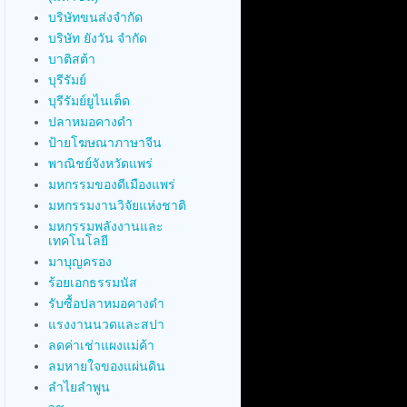
บริษัทขนส่งจำกัด
บริษัท ยังวัน จำกัด
บาติสต้า
บุรีรัมย์
บุรีรัมย์ยูไนเต็ด
ปลาหมอคางดำ
ป้ายโฆษณาภาษาจีน
พาณิชย์จังหวัดแพร่
มหกรรมของดีเมืองแพร่
มหกรรมงานวิจัยแห่งชาติ
มหกรรมพลังงานและ
เทคโนโลยี
มาบุญครอง
ร้อยเอกธรรมนัส
รับซื้อปลาหมอคางดำ
แรงงานนวดและสปา
ลดค่าเช่าแผงแม่ค้า
ลมหายใจของแผ่นดิน
ลำไยลำพูน