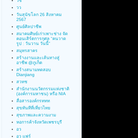
วช
วว
วันสุนัขโลก 26 สิงหาคม
2567
ศูนย์ศิลปาชีพ
สมาคมศิษย์เก่าเพาะช่าง จัด
คอนเสิร์ตการกุศล “คนวาด
รูป : วันวาน วันนี้”
สมุทรสาคร
สร้างงานและเส้นทางสู่
อาชีพ @ภูเก็ต
สร้างสนามทดสอบ
Dianjiang
สวทช
สำนักงานนวัตกรรมแห่งชาติ
(องค์การมหาชน) หรือ NIA
สื่อสารองค์กรททท
สุขทันทีที่เที่ยวไทย
สุขภาพและความงาม
หอการค้าจังหวัดเพชรบุรี
อว
อว แฟร์