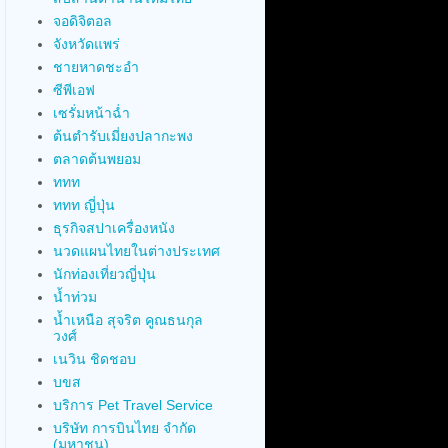
จอดิจิตอล
จังหวัดแพร่
ชายหาดชะอำ
ซีพีเอฟ
เซรั่มหน้าฉ่ำ
ต้นตำรับเมี่ยงปลากะพง
ตลาดต้นพยอม
ททท
ททท ญี่ปุ่น
ธุรกิจสปาเครื่องหนัง
นวดแผนไทยในต่างประเทศ
นักท่องเที่ยวญี่ปุ่น
น้ำท่วม
น้ำเหนือ สุจริต คูณธนกุล
วงศ์
เนวิน ชิดชอบ
บขส
บริการ Pet Travel Service
บริษัท การบินไทย จำกัด
(มหาชน)