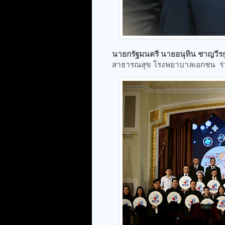
นายกรัฐมนตรี นายอนุทิน ชาญวีรก
สาธารณสุข โรงพยาบาลเอกชน ร่