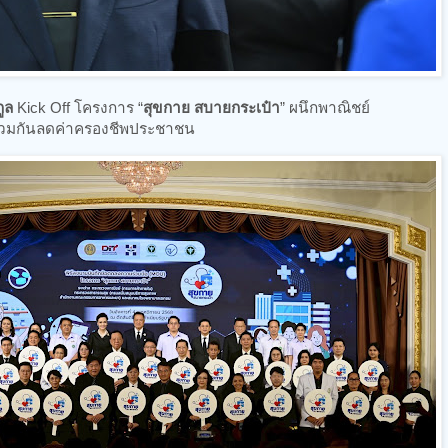
ูล
Kick Off โครงการ “
สุขกาย สบายกระเป๋า
” ผนึกพาณิชย์
วมกันลดค่าครองชีพประชาชน