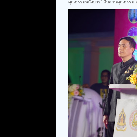
คุณธรรมพลังบวร” สืบสานคุณธรรม ต