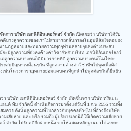
้จัดการ บริษัท เอกนิติอินเตอร์ลอว์ จำกัด
เปิดเผยว่า บริษัทฯได้รับ
งคดีบางลูกความของเราไม่สามารถกลั่นกรองในอุปนิสัยใจคอของ
สำนักงานกฎหมายและทนายความทุกๆท่านหลายๆแห่งต่างประสบ
ะมีลูกความที่ยังคงค้างค่าวิชาชีพกับบริษัท เอกนิติอินเตอร์ลอว์
 แต่ลูกความบางคนก็ดีมีมารยาทที่ดี ลูกความบางคนก็ไม่ใช่คะ
ะสบปัญหาเหมือนๆกัน ที่ลูกความค้างค่าวิชาชีพไปพูดเพื่อดิส
ว้างเช่นในวงการกฎหมายย่อมแคบคนที่ถูกนำไปพูดต่อๆกันก็ยืนยัน
กว่า บริษัท เอกนิติอินเตอร์ลอว์ จำกัด เกิดขึ้นจาก บริษัท ทรีแมน
แอนด์ ทีม จำกัดนี้ ดำเนินกิจการมาตั้งแต่วันที่ 1 ก.พ.2555 รวมทั้ง
อสมควร ดังนั้นลูกความที่ไปกล่าวกับบุคคลทั่วๆไป ที่อ้างถึงบริษัท
ความเสียหาย และ หรือ รวมถึง ผู้บริหารเอกนิติให้เกิดความเสียหาย
์ลอว์ จำกัด ไปรับคดีอีกฝ่ายหนึ่ง ขอให้แสดงหลักฐานมาได้เลยคะ