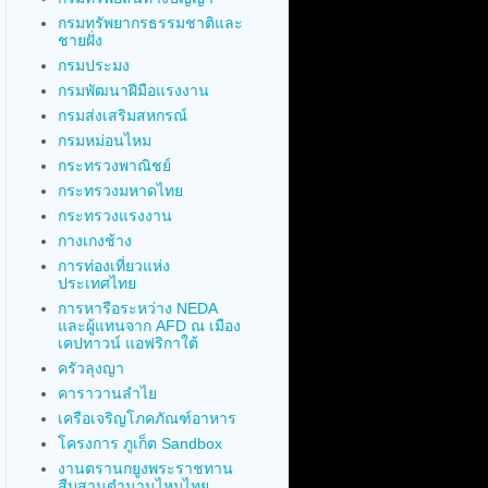
กรมทรัพยากรธรรมชาติและ
ชายฝั่ง
กรมประมง
กรมพัฒนาฝีมือแรงงาน
กรมส่งเสริมสหกรณ์
กรมหม่อนไหม
กระทรวงพาณิชย์
กระทรวงมหาดไทย
กระทรวงแรงงาน
กางเกงช้าง
การท่องเที่ยวแห่ง
ประเทศไทย
การหารือระหว่าง NEDA
และผู้แทนจาก AFD ณ เมือง
เคปทาวน์ แอฟริกาใต้
ครัวลุงญา
คาราวานลำไย
เครือเจริญโภคภัณฑ์อาหาร
โครงการ ภูเก็ต Sandbox
งานตรานกยูงพระราชทาน
สืบสานตำนานไหมไทย