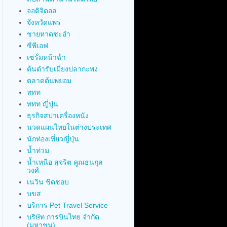
จอดิจิตอล
จังหวัดแพร่
ชายหาดชะอำ
ซีพีเอฟ
เซรั่มหน้าฉ่ำ
ต้นตำรับเมี่ยงปลากะพง
ตลาดต้นพยอม
ททท
ททท ญี่ปุ่น
ธุรกิจสปาเครื่องหนัง
นวดแผนไทยในต่างประเทศ
นักท่องเที่ยวญี่ปุ่น
น้ำท่วม
น้ำเหนือ สุจริต คูณธนกุล
วงศ์
เนวิน ชิดชอบ
บขส
บริการ Pet Travel Service
บริษัท การบินไทย จำกัด
(มหาชน)