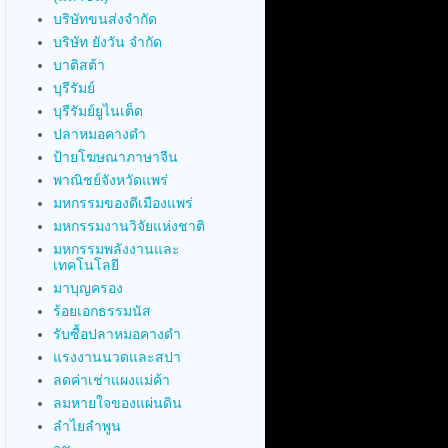
บริษัทขนส่งจำกัด
บริษัท ยังวัน จำกัด
บาติสต้า
บุรีรัมย์
บุรีรัมย์ยูไนเต็ด
ปลาหมอคางดำ
ป้ายโฆษณาภาษาจีน
พาณิชย์จังหวัดแพร่
มหกรรมของดีเมืองแพร่
มหกรรมงานวิจัยแห่งชาติ
มหกรรมพลังงานและ
เทคโนโลยี
มาบุญครอง
ร้อยเอกธรรมนัส
รับซื้อปลาหมอคางดำ
แรงงานนวดและสปา
ลดค่าเช่าแผงแม่ค้า
ลมหายใจของแผ่นดิน
ลำไยลำพูน