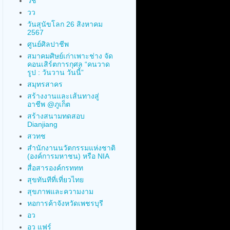
วช
วว
วันสุนัขโลก 26 สิงหาคม
2567
ศูนย์ศิลปาชีพ
สมาคมศิษย์เก่าเพาะช่าง จัด
คอนเสิร์ตการกุศล “คนวาด
รูป : วันวาน วันนี้”
สมุทรสาคร
สร้างงานและเส้นทางสู่
อาชีพ @ภูเก็ต
สร้างสนามทดสอบ
Dianjiang
สวทช
สำนักงานนวัตกรรมแห่งชาติ
(องค์การมหาชน) หรือ NIA
สื่อสารองค์กรททท
สุขทันทีที่เที่ยวไทย
สุขภาพและความงาม
หอการค้าจังหวัดเพชรบุรี
อว
อว แฟร์