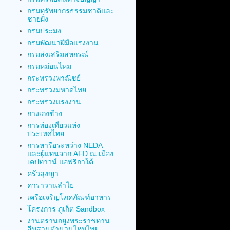
กรมทรัพยากรธรรมชาติและ
ชายฝั่ง
กรมประมง
กรมพัฒนาฝีมือแรงงาน
กรมส่งเสริมสหกรณ์
กรมหม่อนไหม
กระทรวงพาณิชย์
กระทรวงมหาดไทย
กระทรวงแรงงาน
กางเกงช้าง
การท่องเที่ยวแห่ง
ประเทศไทย
การหารือระหว่าง NEDA
และผู้แทนจาก AFD ณ เมือง
เคปทาวน์ แอฟริกาใต้
ครัวลุงญา
คาราวานลำไย
เครือเจริญโภคภัณฑ์อาหาร
โครงการ ภูเก็ต Sandbox
งานตรานกยูงพระราชทาน
สืบสานตำนานไหมไทย