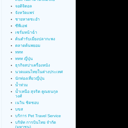
จอดิจิตอล
จังหวัดแพร่
ชายหาดชะอำ
ซีพีเอฟ
เซรั่มหน้าฉ่ำ
ต้นตำรับเมี่ยงปลากะพง
ตลาดต้นพยอม
ททท
ททท ญี่ปุ่น
ธุรกิจสปาเครื่องหนัง
นวดแผนไทยในต่างประเทศ
นักท่องเที่ยวญี่ปุ่น
น้ำท่วม
น้ำเหนือ สุจริต คูณธนกุล
วงศ์
เนวิน ชิดชอบ
บขส
บริการ Pet Travel Service
บริษัท การบินไทย จำกัด
(มหาชน)