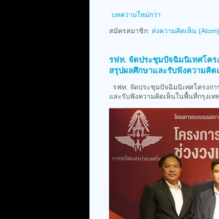
บทความใหม่กว่า
สมัครสมาชิก:
ส่งความคิดเห็น (Atom
รฟท. จัดประชุมปัจฉิมนิเทศโค
สรุปผลศึกษาและรับฟังความคิดเห
รฟท. จัดประชุมปัจฉิมนิเทศโครงการ
และรับฟังความคิดเห็นในพื้นที่กรุงเท