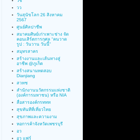
วช
วว
วันสุนัขโลก 26 สิงหาคม
2567
ศูนย์ศิลปาชีพ
สมาคมศิษย์เก่าเพาะช่าง จัด
คอนเสิร์ตการกุศล “คนวาด
รูป : วันวาน วันนี้”
สมุทรสาคร
สร้างงานและเส้นทางสู่
อาชีพ @ภูเก็ต
สร้างสนามทดสอบ
Dianjiang
สวทช
สำนักงานนวัตกรรมแห่งชาติ
(องค์การมหาชน) หรือ NIA
สื่อสารองค์กรททท
สุขทันทีที่เที่ยวไทย
สุขภาพและความงาม
หอการค้าจังหวัดเพชรบุรี
อว
อว แฟร์