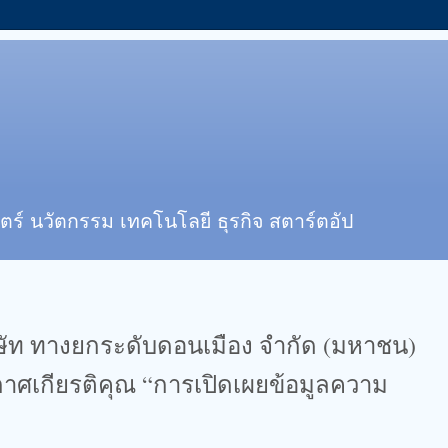
ตร์ นวัตกรรม เทคโนโลยี ธุรกิจ สตาร์ตอัป
ษัท ทางยกระดับดอนเมือง จํากัด (มหาชน)
กาศเกียรติคุณ “การเปิดเผยข้อมูลความ