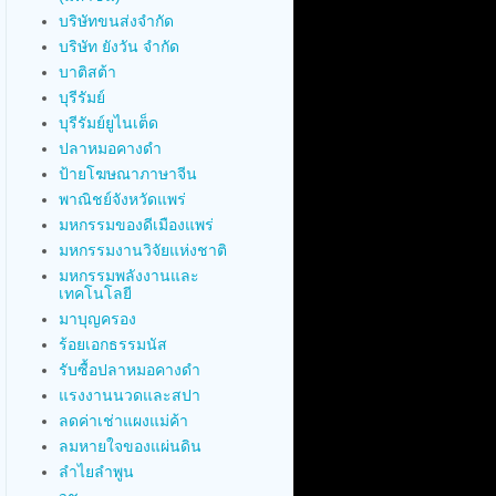
บริษัทขนส่งจำกัด
บริษัท ยังวัน จำกัด
บาติสต้า
บุรีรัมย์
บุรีรัมย์ยูไนเต็ด
ปลาหมอคางดำ
ป้ายโฆษณาภาษาจีน
พาณิชย์จังหวัดแพร่
มหกรรมของดีเมืองแพร่
มหกรรมงานวิจัยแห่งชาติ
มหกรรมพลังงานและ
เทคโนโลยี
มาบุญครอง
ร้อยเอกธรรมนัส
รับซื้อปลาหมอคางดำ
แรงงานนวดและสปา
ลดค่าเช่าแผงแม่ค้า
ลมหายใจของแผ่นดิน
ลำไยลำพูน