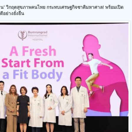
้วน’ วิกฤตสุขภาพคนไทย กระทบเศรษฐกิจชาติมหาศาล! พร้อมเปิด
อย่างยั่งยืน