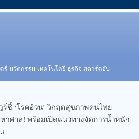
ตร์ นวัตกรรม เทคโนโลยี ธุรกิจ สตาร์ตอัป
์ชี้ ‘โรคอ้วน’ วิกฤตสุขภาพคนไทย
หาศาล! พร้อมเปิดแนวทางจัดการน้ำหนัก
ืน