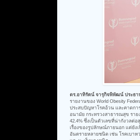
ดร.อาทิรัตน์ จารุกิจพิพัฒน์ ประธ
รายงานของ World Obesity Federa
ประสบปัญหาโรคอ้วน และคาดการณ์ว
อนามัย กระทรวงสาธารณสุข รายงาน
42.4% ซึ่งเป็นตัวเลขที่น่ากังวลต
เรื่องของรูปลักษณ์ภายนอก แต่ยังเป
อันตรายหลายชนิด เช่น โรคเบาหว