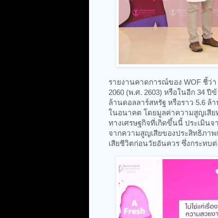
รายงานคาดการณ์ของ WOF ชี้ว่า ห
2060 (พ.ศ. 2603) หรือในอีก 34 ป
ล้านดอลลาร์สหรัฐ หรือราว 5.6 ล
ในอนาคต โดยมูลค่าความสูญเสียทาง
ทางเศรษฐกิจที่เกิดขึ้นนี้ ประเม
จากความสูญเสียของประสิทธิภาพก
เสียชีวิตก่อนวัยอันควร ซึ่งกระ