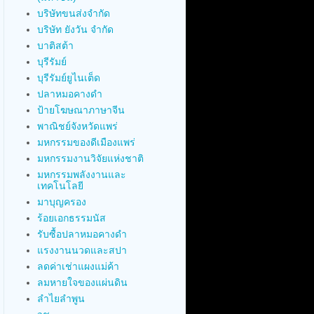
บริษัทขนส่งจำกัด
บริษัท ยังวัน จำกัด
บาติสต้า
บุรีรัมย์
บุรีรัมย์ยูไนเต็ด
ปลาหมอคางดำ
ป้ายโฆษณาภาษาจีน
พาณิชย์จังหวัดแพร่
มหกรรมของดีเมืองแพร่
มหกรรมงานวิจัยแห่งชาติ
มหกรรมพลังงานและ
เทคโนโลยี
มาบุญครอง
ร้อยเอกธรรมนัส
รับซื้อปลาหมอคางดำ
แรงงานนวดและสปา
ลดค่าเช่าแผงแม่ค้า
ลมหายใจของแผ่นดิน
ลำไยลำพูน