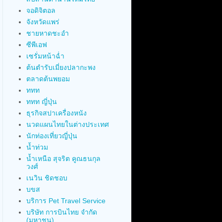
จอดิจิตอล
จังหวัดแพร่
ชายหาดชะอำ
ซีพีเอฟ
เซรั่มหน้าฉ่ำ
ต้นตำรับเมี่ยงปลากะพง
ตลาดต้นพยอม
ททท
ททท ญี่ปุ่น
ธุรกิจสปาเครื่องหนัง
นวดแผนไทยในต่างประเทศ
นักท่องเที่ยวญี่ปุ่น
น้ำท่วม
น้ำเหนือ สุจริต คูณธนกุล
วงศ์
เนวิน ชิดชอบ
บขส
บริการ Pet Travel Service
บริษัท การบินไทย จำกัด
(มหาชน)