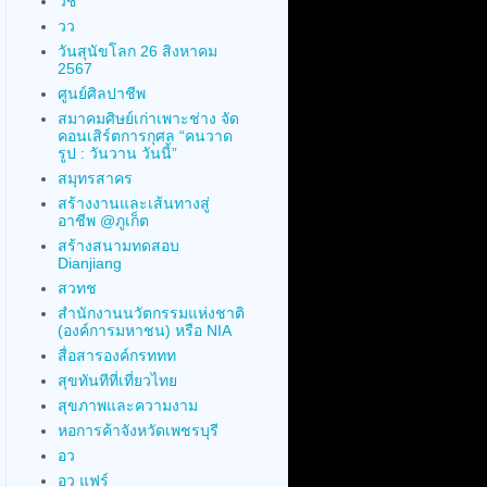
วช
วว
วันสุนัขโลก 26 สิงหาคม
2567
ศูนย์ศิลปาชีพ
สมาคมศิษย์เก่าเพาะช่าง จัด
คอนเสิร์ตการกุศล “คนวาด
รูป : วันวาน วันนี้”
สมุทรสาคร
สร้างงานและเส้นทางสู่
อาชีพ @ภูเก็ต
สร้างสนามทดสอบ
Dianjiang
สวทช
สำนักงานนวัตกรรมแห่งชาติ
(องค์การมหาชน) หรือ NIA
สื่อสารองค์กรททท
สุขทันทีที่เที่ยวไทย
สุขภาพและความงาม
หอการค้าจังหวัดเพชรบุรี
อว
อว แฟร์