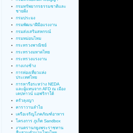
กรมทรัพยากรธรรมชาติและ
ชายฝั่ง
กรมประมง
กรมพัฒนาฝีมือแรงงาน
กรมส่งเสริมสหกรณ์
กรมหม่อนไหม
กระทรวงพาณิชย์
กระทรวงมหาดไทย
กระทรวงแรงงาน
กางเกงช้าง
การท่องเที่ยวแห่ง
ประเทศไทย
การหารือระหว่าง NEDA
และผู้แทนจาก AFD ณ เมือง
เคปทาวน์ แอฟริกาใต้
ครัวลุงญา
คาราวานลำไย
เครือเจริญโภคภัณฑ์อาหาร
โครงการ ภูเก็ต Sandbox
งานตรานกยูงพระราชทาน
สืบสานตำนานไหมไทย