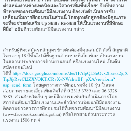
ตำแหน่งงานช่างเทคนิคและวิศวกรเพิ่มขึ้นเรื่อยๆ จึงเป็นความ
ท้าทายของกรมพัฒนาฝีมือแรงงาน ต้องเร่งดำเนินการขับ
เคลื่อนเพิ่มการฝึกอบรมในส่วนนี้ โดยทุกหลักสูตรต้องมีคุณภาพ
จะที่จะช่วยส่งเสริม Up Skill / Re-Skill ให้เป็นแรงงานที่มีทักษะ
ฝีมือ
” อธิบดีกรมพัฒนาฝีมือแรงงาน กล่าว
สำหรับผู้ที่จะสมัครหลักสูตรข้างต้นต้องมีคุณสมบัติ ดังนี้ สัญชาติ
ไทย อายุ 18 ปีขึ้นไป มีพื้นฐานด้านช่างที่เกี่ยวข้อง เป็นแรงงาน
ในสถานประกอบการด้านยานยนต์ หรือแรงงานใหม่ เป็นต้น
สมัครออนไลน์
ได้ที่
https://docs.google.com/forms/d/e/1FAIpQLSeOvx2hzesk2jqX
TrpXyRveCl2ZXVOKTrCRvXvNWchwBF_pXA/viewform?
usp=send_form
โดยดูตารางการฝึกอบรมทั้ง 10 รุ่น ในเพจ
สอบถามรายละเอียดเพิ่มเติมได้ที่ 0 2315 3789 และ 06 3328
5885 ส่วนจังหวัดอื่น ๆ จะมีฝึกอบรมเช่นกันดำเนินการโดย
สถาบันพัฒนาฝีมือแรงงานและสำนักงานพัฒนาฝีมือแรงงาน
ติดตามข่าวสารการฝึกอบรมได้ที่เพจกรมพัฒนาฝีมือแรงงาน
(www.facebook.com/dsdgothai) หรือโทรสายด่วนกระทรวง
แรงงาน 1506 กด 4