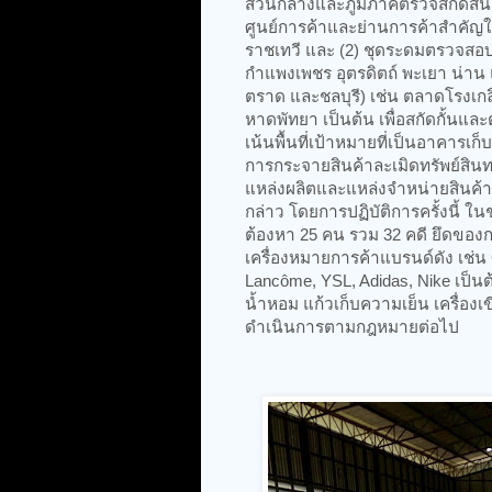
ส่วนกลางและภูมิภาคตรวจสกัดสินค้า
ศูนย์การค้าและย่านการค้าสำคัญ
ราชเทวี และ (2) ชุดระดมตรวจสอบแ
กำแพงเพชร อุตรดิตถ์ พะเยา น่าน
ตราด และชลบุรี) เช่น ตลาดโรงเกล
หาดพัทยา เป็นต้น เพื่อสกัดกั้นแล
เน้นพื้นที่เป้าหมายที่เป็นอาคารเก็
การกระจายสินค้าละเมิดทรัพย์สินทา
แหล่งผลิตและแหล่งจำหน่ายสินค้าละ
กล่าว โดยการปฏิบัติการครั้งนี้ ใน
ต้องหา 25 คน รวม 32 คดี ยึดของกล
เครื่องหมายการค้าแบรนด์ดัง เช่น C
Lancôme, YSL, Adidas, Nike เป็นต้
น้ำหอม แก้วเก็บความเย็น เครื่องเ
ดำเนินการตามกฎหมายต่อไป