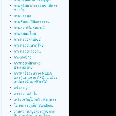
กรมทรัพยากรธรรมชาติและ
ชายฝั่ง
กรมประมง
กรมพัฒนาฝีมือแรงงาน
กรมส่งเสริมสหกรณ์
กรมหม่อนไหม
กระทรวงพาณิชย์
กระทรวงมหาดไทย
กระทรวงแรงงาน
กางเกงช้าง
การท่องเที่ยวแห่ง
ประเทศไทย
การหารือระหว่าง NEDA
และผู้แทนจาก AFD ณ เมือง
เคปทาวน์ แอฟริกาใต้
ครัวลุงญา
คาราวานลำไย
เครือเจริญโภคภัณฑ์อาหาร
โครงการ ภูเก็ต Sandbox
งานตรานกยูงพระราชทาน
สืบสานตำนานไหมไทย