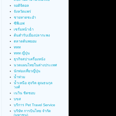
จอดิจิตอล
จังหวัดแพร่
ชายหาดชะอำ
ซีพีเอฟ
เซรั่มหน้าฉ่ำ
ต้นตำรับเมี่ยงปลากะพง
ตลาดต้นพยอม
ททท
ททท ญี่ปุ่น
ธุรกิจสปาเครื่องหนัง
นวดแผนไทยในต่างประเทศ
นักท่องเที่ยวญี่ปุ่น
น้ำท่วม
น้ำเหนือ สุจริต คูณธนกุล
วงศ์
เนวิน ชิดชอบ
บขส
บริการ Pet Travel Service
บริษัท การบินไทย จำกัด
(มหาชน)