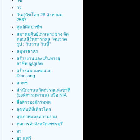
วช
วว
วันสุนัขโลก 26 สิงหาคม
2567
ศูนย์ศิลปาชีพ
สมาคมศิษย์เก่าเพาะช่าง จัด
คอนเสิร์ตการกุศล “คนวาด
รูป : วันวาน วันนี้”
สมุทรสาคร
สร้างงานและเส้นทางสู่
อาชีพ @ภูเก็ต
สร้างสนามทดสอบ
Dianjiang
สวทช
สำนักงานนวัตกรรมแห่งชาติ
(องค์การมหาชน) หรือ NIA
สื่อสารองค์กรททท
สุขทันทีที่เที่ยวไทย
สุขภาพและความงาม
หอการค้าจังหวัดเพชรบุรี
อว
อว แฟร์