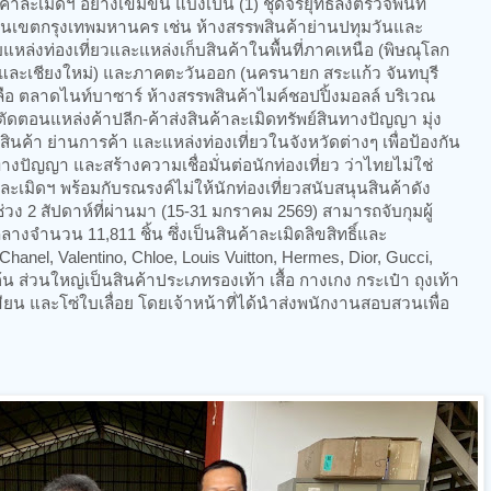
ละเมิดฯ อย่างเข้มข้น แบ่งเป็น (1) ชุดจรยุทธ์ลงตรวจพื้นที่
ในเขตกรุงเทพมหานคร เช่น ห้างสรรพสินค้าย่านปทุมวันและ
หล่งท่องเที่ยวและแหล่งเก็บสินค้าในพื้นที่ภาคเหนือ (พิษณุโลก
 และเชียงใหม่) และภาคตะวันออก (นครนายก สระแก้ว จันทบุรี
ือ ตลาดไนท์บาซาร์ ห้างสรรพสินค้าไมค์ชอปปิ้งมอลล์ บริเวณ
ะตัดตอนแหล่งค้าปลีก-ค้าส่งสินค้าละเมิดทรัพย์สินทางปัญญา มุ่ง
บสินค้า ย่านการค้า และแหล่งท่องเที่ยวในจังหวัดต่างๆ เพื่อป้องกัน
งปัญญา และสร้างความเชื่อมั่นต่อนักท่องเที่ยว ว่าไทยไม่ใช่
เมิดฯ พร้อมกับรณรงค์ไม่ให้นักท่องเที่ยวสนับสนุนสินค้าดัง
ช่วง 2 สัปดาห์ที่ผ่านมา (15-31 มกราคม 2569) สามารถจับกุมผู้
างจำนวน 11,811 ชิ้น ซึ่งเป็นสินค้าละเมิดลิขสิทธิ์และ
hanel, Valentino, Chloe, Louis Vuitton, Hermes, Dior, Gucci,
น ส่วนใหญ่เป็นสินค้าประเภทรองเท้า เสื้อ กางเกง กระเป๋า ถุงเท้า
ขียน และโซ่ใบเลื่อย โดยเจ้าหน้าที่ได้นำส่งพนักงานสอบสวนเพื่อ