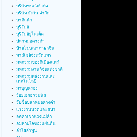
บริษัทขนส่งจำกัด
บริษัท ยังวัน จำกัด
บาติสต้า
บุรีรัมย์
บุรีรัมย์ยูไนเต็ด
ปลาหมอคางดำ
ป้ายโฆษณาภาษาจีน
พาณิชย์จังหวัดแพร่
มหกรรมของดีเมืองแพร่
มหกรรมงานวิจัยแห่งชาติ
มหกรรมพลังงานและ
เทคโนโลยี
มาบุญครอง
ร้อยเอกธรรมนัส
รับซื้อปลาหมอคางดำ
แรงงานนวดและสปา
ลดค่าเช่าแผงแม่ค้า
ลมหายใจของแผ่นดิน
ลำไยลำพูน