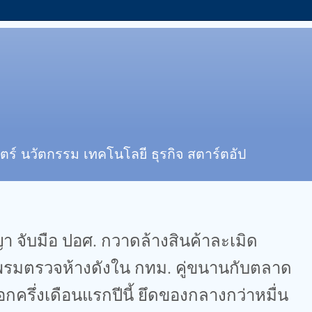
ตร์ นวัตกรรม เทคโนโลยี ธุรกิจ สตาร์ตอัป
 จับมือ ปอศ. กวาดล้างสินค้าละเมิด
พรมตรวจห้างดังใน กทม. คู่ขนานกับตลาด
กครึ่งเดือนแรกปีนี้ ยึดของกลางกว่าหมื่น