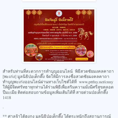
สำหรับท่านที่สะดวกการทำบุญออนไลน์ พิธีสวดชัยมงคลคาถา
[พะเก่ง] มูลนิธิป่อเต็กตึ๊ง จัดให้มีการลงชื่อสวดชัยมงคลคาถา
ทำบุญพะเก่งออนไลน์ผ่านทางเว็บไซต์ได้ที่ www.pttfny.net/cnny
ให้ผู้มีจิตศรัทธาทุกท่านได้ร่วมพิธีเพื่อสริมความมั่งมีศรีสุขตลอด
ปีมะเมีย ติดต่อสอบถามข้อมูลเพิ่มเติมได้ที่ สายด่วนป่อเต็กตึ๊ง
1418
.
** ศาลจ้าไต้ฮงกง มูลนิธิป่อเต็กตึ๊ง ได้ตระหนักถึงสถานการณ์