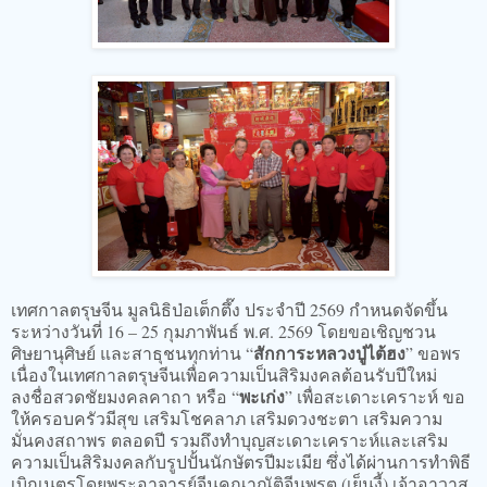
เทศกาลตรุษจีน มูลนิธิป่อเต็กตึ๊ง ประจำปี 2569 กำหนดจัดขึ้น
ระหว่างวันที่ 16 – 25 กุมภาพันธ์ พ.ศ. 2569 โดยขอเชิญชวน
สักการะหลวงปู่ไต้ฮง
ศิษยานุศิษย์ และสาธุชนทุกท่าน “
” ขอพร
เนื่องในเทศกาลตรุษจีนเพื่อความเป็นสิริมงคลต้อนรับปีใหม่
พะเก่ง
ลงชื่อสวดชัยมงคลคาถา หรือ “
” เพื่อสะเดาะเคราะห์ ขอ
ให้ครอบครัวมีสุข เสริมโชคลาภ เสริมดวงชะตา เสริมความ
มั่นคงสถาพร ตลอดปี รวมถึงทำบุญสะเดาะเคราะห์และเสริม
ความเป็นสิริมงคลกับรูปปั้นนักษัตรปีมะเมีย ซึ่งได้ผ่านการทำพิธี
เบิกเนตรโดยพระอาจารย์จีนคณาณัติจีนพรต (เย็นงี้) เจ้าอาวาส