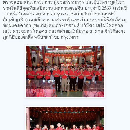
ตรวจสอบ คณะกรรมการ ผู้ช่วยกรรมการ และผู้บริหารมูลนิธิฯ
ร่วมในพิธีจุดเทียนเปิดงานเทศกาลตรุษจีน ประจำปี 2569 ในวันชิ
วสี่ หรือวันที่สี่ของเทศกาลตรุษจีน ซึ่งเป็นวันที่ประกอบพิธี
อัญเชิญ (รับ) เทพเจ้าลงจากสวรรค์ และเริ่มประกอบพิธีสงฆ์สวด
ชัยมงคลคาถา (พะเก่ง) สะเดาะเคราะห์ แก้ปีชง เสริมโชคลาภ
เสริมดวงชะตา โดยคณะสงฆ์ฝ่ายอนัมนิกาย ณ ศาลเจ้าไต้ฮงกง
มูลนิธิป่อเต็กตึ๊ง พลับพลาไชย กรุงเทพฯ