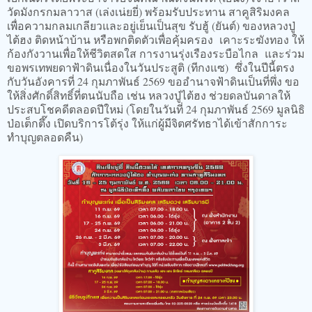
วัดมังกรกมลาวาส (เล่งเน่ยยี่) พร้อมรับประทาน สาคูสิริมงคล
เพื่อความกลมเกลียวและอยู่เย็นเป็นสุข รับฮู้ (ยันต์) ของหลวงปู่
ไต้ฮง ติดหน้าบ้าน หรือพกติดตัวเพื่อคุ้มครอง เคาะระฆังทอง ให้
ก้องกังวานเพื่อให้ชีวิตสดใส การงานรุ่งเรืองระบือไกล และร่วม
ขอพรเทพยดาฟ้าดินเนื่องในวันประสูติ (ทีกงแซ) ซึ่งในปีนี้ตรง
กับวันอังคารที่ 24 กุมภาพันธ์ 2569 ขออำนาจฟ้าดินเป็นที่พึ่ง ขอ
ให้สิ่งศักดิ์สิทธิ์ที่ตนนับถือ เช่น หลวงปู่ไต้ฮง ช่วยดลบันดาลให้
ประสบโชคดีตลอดปีใหม่ (โดยในวันที่ 24 กุมภาพันธ์ 2569 มูลนิธิ
ป่อเต็กตึ๊ง เปิดบริการโต้รุ่ง ให้แก่ผู้มีจิตศรัทธาได้เข้าสักการะ
ทำบุญตลอดคืน)