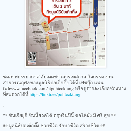
ชมภาพบรรยากาศ อัปเดตข่าวสารเทศกาล กิจกรรม งาน
สาธารณกุศลของมูลนิธิป่อเต็กตึ๊ง ได้ที่ เฟซบุ๊ก แฟน
เพจwww.facebook.com/atpohtecktung หรือดูรายละเอียดช่องทาง
ที่สะดวกได้ที่
https://linktr.ee/pohtecktung
.
** ซินเจียยู่อี่ ซินนี้ฮวดไช้ ตรุษจีนปีนี้ ขอให้มั่ง มี ศรี สุข **
## มูลนิธิป่อเต็กตึ๊ง ช่วยชีวิต รักษาชีวิต สร้างชีวิต ##​