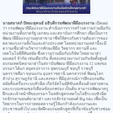
นายสมาสภ์ ปัทมะสุคนธ์ อธิบดีกรมพัฒนาฝีมือแรงงาน
เปิดเผย
ว่า กรมพัฒนาฝีมือแรงงาน ดำเนินการการสร้างความร่วมมือกับ
หน่วยงานทั้งภาครัฐ เอกชน และสถาบันการศึกษา เพื่อเป็นการ
พัฒนาฝีมือแรงงานทุกสาขาอาชีพให้ตรงกับความต้องการของ
ตลาดแรงงานทั้งในและต่างประเทศ โดยหน่วยงานเหล่านี้จะมี
ความเชี่ยวด้านวิชาการทักษะฝีมือ วิทยากร สถานที่ และ
เทคโนโลยีที่ทันสมัย ซึ่งความร่วมมือกับบริษัท ไทยยามาฮ่า
มอเตอร์ จำกัด เช่นเดียวกัน ทั้งสองหน่วยงานร่วมกันจัดตั้งศูนย์
อบรมเทคนิคยามาฮ่าในสถาบันพัฒนาฝีมือแรงงาน 12 แห่งขอ
งกรมฯ ได้แก่ สมุทรปราการ สุพรรณบุรี ชลบุรี ราชบุรี
นครราชสีมา ขอนแก่น อุบลราชธานี นครสวรรค์ พิษณุโลก
ลำปาง สุราษฎร์ธานี และสงขลา ที่มีอุปกรณ์การฝึกอบรมทัน
สมัยทั้งเครื่องระบบหัวฉีด เกียร์อัตโนมัติขับเคลื่อนด้วยสายพาน
และระบบเซนเซอร์เตือนข้อบกพร่อง เป็นต้น สามารถพัฒนาครู
ฝึกและเจ้าหน้าที่ของกรมฯ ในหลักสูตรเทคโนโลยีระบบหัวฉีด
รถจักรยานยนต์ยามาฮ่า และรถจักรยานยนต์ Big bike เพื่อเป็น
วิทยากรในการถ่ายทอดความรู้ให้แก่กำลังแรงงงานและ
ประชาชนทั่วไป และจัดฝึกอบรมหลักสูตรที่เกี่ยวข้องกับช่างซ่อม