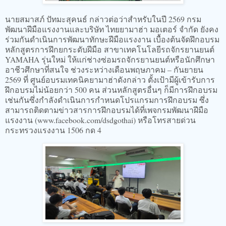
นายสมาสภ์ ปัทมะสุคนธ์ กล่าวต่อว่าสำหรับในปี 2569 กรม
พัฒนาฝีมือแรงงานและบริษัท ไทยยามาฮ่า มอเตอร์ จำกัด ยังคง
ร่วมกันดำเนินการพัฒนาทักษะฝีมือแรงงาน เบื้องต้นจัดฝึกอบรม
หลักสูตรการฝึกยกระดับฝีมือ สาขาเทคโนโลยีรถจักรยานยนต์
YAMAHA รุ่นใหม่ ให้แก่ช่างซ่อมรถจักรยานยนต์หรือนักศึกษา
อาชีวศึกษาที่สนใจ ช่วงระหว่างเดือนพฤษภาคม – กันยายน
2569 ที่ ศูนย์อบรมเทคนิคยามาฮ่าดังกล่าว ตั้งเป้ามีผู้เข้ารับการ
ฝึกอบรมไม่น้อยกว่า 500 คน ส่วนหลักสูตรอื่นๆ ก็มีการฝึกอบรม
เช่นกันซึ่งกำลังดำเนินการกำหนดโปรแกรมการฝึกอบรม ซึ่ง
สามารถติดตามข่าวสารการฝึกอบรมได้ที่เพจกรมพัฒนาฝีมือ
แรงงาน (www.facebook.com/dsdgothai) หรือโทรสายด่วน
กระทรวงแรงงาน 1506 กด 4