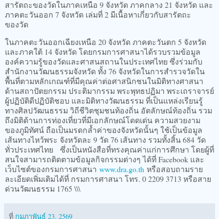
สารัตถะของวัดในภาคเหนือ 9 จังหวัด ภาคกลาง 21 จังหวัด และ
ภาคตะวันออก 7 จังหวัด เล่มที่ 2 มีเนื้อหาเกี่ยวกับสารัตถะ
ของวัด
ในภาคตะวันออกเฉียงเหนือ 20 จังหวัด ภาคตะวันตก 5 จังหวัด
และภาคใต้ 14 จังหวัด โดยกรมการศาสนาได้รวบรวมข้อมูล
องค์ความรู้ของวัดและศาสนสถานในประเทศไทย ซึ่งร่วมกับ
สำนักงานวัฒนธรรมจังหวัด ทั้ง 76 จังหวัดในการสำรวจวัดใน
พื้นที่ตามหลักเกณฑ์ที่มีคุณค่าต่อศาสนิกชนในมิติทางศาสนา
ด้านสถาปัตยกรรม ประติมากรรม พระพุทธปฏิมา พระเถราจารย์
ผู้ปฏิบัติดีปฏิบัติชอบ และมิติทางวัฒนธรรม ที่เป็นแหล่งเรียนรู้
ทางศิลปวัฒนธรรม วิถีชีวิตชุมชนท้องถิ่น อัตลักษณ์ท้องถิ่น รวม
ถึงมิติด้านการท่องเที่ยวที่มีเอกลักษณ์โดดเด่น ความสวยงาม
ของภูมิทัศน์ ถือเป็นมรดกล้ำค่าของจังหวัดนั้นๆ ใช้เป็นข้อมูล
เส้นทางไหว้พระ จังหวัดละ 9 วัด 76 เส้นทาง รวมทั้งสิ้น 684 วัด
ทั่วประเทศไทย ซึ่งเป็นหนังสือที่ทรงคุณค่าแก่การศึกษา โดยผู้ที่
สนใจสามารถติดตามข้อมูลกิจกรรมต่างๆ ได้ที่ Facebook และ
เว็บไซต์ของกรมการศาสนา
www.dra.go.th
หรือสอบถามราย
ละเอียดเพิ่มเติมได้ที่ กรมการศาสนา โทร. 0 2209 3713 หรือสาย
ด่วนวัฒนธรรม 1765 \\\
ที่
กุมภาพันธ์ 23, 2569