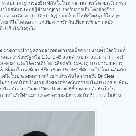
กระดับมาตรฐานรอยยิ้ม ที่มั่นใจในทุกสถานการณ์ ด้วยนวัตกรรม
รักษาโดยทันตแพทย์ผู้ชำนาญการ รองรับการเติบโตอย่างก้าว
งาม (Cosmetic Dentistry) ตอบโจทย์ไลฟ์สไตล์ผู้บริโภคยุค
 ที่ไม่ได้มองหา แค่เพียงการจัดฟันเพื่อการรักษา แต่ยัง
ี่เร่งรีบในปัจจุบัน
ght คาดการณ์ว่ามูลค่าตลาดทันตกรรมเพื่อความงามทั่วโลกในปีที่
พันล้านดอลลาร์สหรัฐ หรือ 1.31 -1.49 แสนล้านบาท และคาดว่า จะมี
026-2034 และมีอัตราเติบโตเฉลี่ยต่อปี (CAGR) ประมาณ 13-14%
็วที่สุด คือ เอเชียแปซิฟิก (Asia-Pacific) ที่มีการเติบโตเป็นอันดับ
นหนึ่งในประเทศดาวรุ่งที่แบรนด์ระดับโลก รวมถึง Dr Clear
น้มการเติบโตอย่างรวดเร็วของตลาดทันตกรรมในประเทศ สะท้อน
ัจจุบันจาก Grand View Horizon ที่ชี้ว่าตลาดจัดฟันใสใน
นบาทในปีที่ผ่านมา และคาดว่าจะมีการเติบโตถึง 1.1 หมื่นล้าน