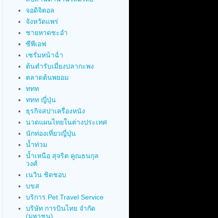
จอดิจิตอล
จังหวัดแพร่
ชายหาดชะอำ
ซีพีเอฟ
เซรั่มหน้าฉ่ำ
ต้นตำรับเมี่ยงปลากะพง
ตลาดต้นพยอม
ททท
ททท ญี่ปุ่น
ธุรกิจสปาเครื่องหนัง
นวดแผนไทยในต่างประเทศ
นักท่องเที่ยวญี่ปุ่น
น้ำท่วม
น้ำเหนือ สุจริต คูณธนกุล
วงศ์
เนวิน ชิดชอบ
บขส
บริการ Pet Travel Service
บริษัท การบินไทย จำกัด
(มหาชน)