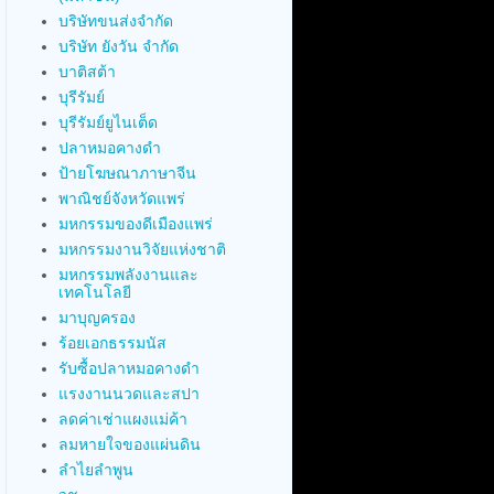
บริษัทขนส่งจำกัด
บริษัท ยังวัน จำกัด
บาติสต้า
บุรีรัมย์
บุรีรัมย์ยูไนเต็ด
ปลาหมอคางดำ
ป้ายโฆษณาภาษาจีน
พาณิชย์จังหวัดแพร่
มหกรรมของดีเมืองแพร่
มหกรรมงานวิจัยแห่งชาติ
มหกรรมพลังงานและ
เทคโนโลยี
มาบุญครอง
ร้อยเอกธรรมนัส
รับซื้อปลาหมอคางดำ
แรงงานนวดและสปา
ลดค่าเช่าแผงแม่ค้า
ลมหายใจของแผ่นดิน
ลำไยลำพูน