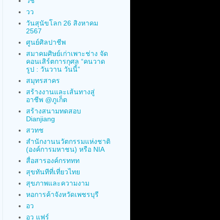
วช
วว
วันสุนัขโลก 26 สิงหาคม
2567
ศูนย์ศิลปาชีพ
สมาคมศิษย์เก่าเพาะช่าง จัด
คอนเสิร์ตการกุศล “คนวาด
รูป : วันวาน วันนี้”
สมุทรสาคร
สร้างงานและเส้นทางสู่
อาชีพ @ภูเก็ต
สร้างสนามทดสอบ
Dianjiang
สวทช
สำนักงานนวัตกรรมแห่งชาติ
(องค์การมหาชน) หรือ NIA
สื่อสารองค์กรททท
สุขทันทีที่เที่ยวไทย
สุขภาพและความงาม
หอการค้าจังหวัดเพชรบุรี
อว
อว แฟร์