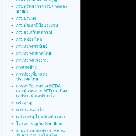
กรมทรัพยากรธรรมชาติและ
ชายฝั่ง
กรมประมง
กรมพัฒนาฝีมือแรงงาน
กรมส่งเสริมสหกรณ์
กรมหม่อนไหม
กระทรวงพาณิชย์
กระทรวงมหาดไทย
กระทรวงแรงงาน
กางเกงช้าง
การท่องเที่ยวแห่ง
ประเทศไทย
การหารือระหว่าง NEDA
และผู้แทนจาก AFD ณ เมือง
เคปทาวน์ แอฟริกาใต้
ครัวลุงญา
คาราวานลำไย
เครือเจริญโภคภัณฑ์อาหาร
โครงการ ภูเก็ต Sandbox
งานตรานกยูงพระราชทาน
สืบสานตำนานไหมไทย