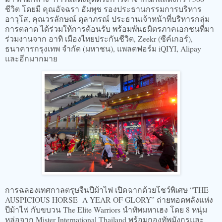
ชีวิต โดยมี คุณอัจฉรา อัมพุช รองประธานกรรมการบริหาร
อาวุโส, คุณวรลักษณ์ ตุลาภรณ์ ประธานเจ้าหน้าที่บริหารกลุ่ม
การตลาด ได้ร่วมให้การต้อนรับ พร้อมพันธมิตรภาคเอกชนที่มา
ร่วมงานจาก อาทิ เมืองไทยประกันชีวิต, Zeekr (ซีค์เกอร์),
ธนาคารกรุงเทพ จำกัด (มหาชน), แพลตฟอร์ม iQIYI, Alipay
และอีกมากมาย
การฉลองเทศกาลตรุษจีนปีม้าไฟ เปิดฉากด้วยโชว์พิเศษ “THE
AUSPICIOUS HORSE A YEAR OF GLORY” ถ่ายทอดพลังแห่ง
ปีม้าไฟ กับขบวน The Elite Warriors นำทัพมหาเฮง โดย 8 หนุ่ม
หล่อจาก Mister International Thailand พร้อมกองทัพมังกรและ