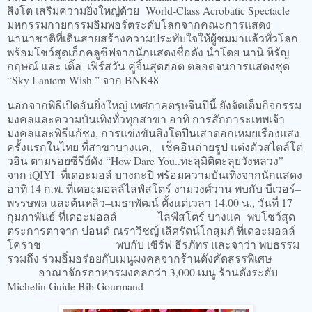
สิงโต เสริมความยิ่งใหญ่ด้วย World-Class Acrobatic Spectacle
มหกรรมกายกรรมอิมพอร์ตระดับโลกจากคณะการแสดง
นานาชาติที่เดินสายสร้างความประทับใจให้ผู้ชมมาแล้วทั่วโลก
พร้อมโชว์สุดเอ็กคลูซีฟจากนักแสดงชื่อดัง นำโดย นานิ หิรัญ
กฤษณ์ และ เติ้ล–เฟิร์สวัน คู่จิ้นสุดฮอต ตลอดจนการแสดงชุด
“Sky Lantern Wish ” จาก BNK48
นอกจากพิธีเปิดอันยิ่งใหญ่ เทศกาลตรุษจีนปีนี้ ยังจัดเต็มกิจกรรม
มงคลและความบันเทิงทั่วทุกสาขา อาทิ การสักการะเทพเจ้า
มงคลและพิธีแก้ชง, การแข่งขันสิงโตปีนเสาดอกเหมยเรืองแสง
ครั้งแรกในไทย ที่สาขาบางแค, เช็คอินถ่ายรูป แต่งตัวสไตล์โต่
วอิน ตามรอยซีรีย์ดัง “How Dare You..ทะลุมิติตะลุยวังหลวง”
จาก iQIYI ที่เดอะมอล์ บางกะปิ พร้อมความบันเทิงจากนักแสดง
อาทิ 14 ก.พ. ที่เดอะมอลล์ไลฟ์สโตร์ งามวงศ์วาน พบกับ บีเวอร์–
พรรษพล และต้นหลิว–เมธาพัฒน์ ตั้งแต่เวลา 14.00 น., วันที่ 17
กุมภาพันธ์ ที่เดอะมอลล์ ไลฟ์สโตร์ บางแค พบโชว์สุด
ตระการตาจาก ปอนด์ ณราวิชญ์ เลิศรัตน์โกสุมภ์ ที่เดอะมอลล์
โคราช พบกับ เซิร์ฟ ธีรภัทร และจาว่า พบธรรม
รวมถึง ร่วมอิ่มอร่อยกับเมนูมงคลจากร้านดังคัดสรรพิเศษ
อาณาจักรอาหารมงคลกว่า 3,000 เมนู ร้านดังระดับ
Michelin Guide Bib Gourmand