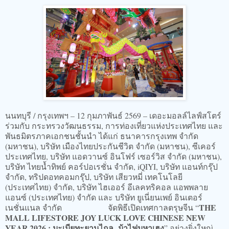
นนทบุรี / กรุงเทพฯ – 12 กุมภาพันธ์ 2569 – เดอะมอลล์ไลฟ์สโตร์
ร่วมกับ กระทรวงวัฒนธรรม, การท่องเที่ยวแห่งประเทศไทย และ
พันธมิตรภาคเอกชนชั้นนำ ได้แก่ ธนาคารกรุงเทพ จำกัด
(มหาชน), บริษัท เมืองไทยประกันชีวิต จํากัด (มหาชน), ซีเคอร์
ประเทศไทย, บริษัท แอดวานซ์ อินโฟร์ เซอร์วิส จำกัด (มหาชน),
บริษัท ไทยน้ำทิพย์ คอร์ปอเรชั่น จำกัด, iQIYI, บริษัท แอนท์กรุ๊ป
จำกัด, ทริปดอทคอมกรุ๊ป, บริษัท เสียวหมี่ เทคโนโลยี
(ประเทศไทย) จำกัด, บริษัท ไฮเออร์ อีเลคทริคอล แอพพลาย
แอนซ์ (ประเทศไทย) จํากัด และ บริษัท ยูเนี่ยนเพย์ อินเตอร์
THE
เนชั่นแนล จำกัด จัดพิธีเปิดเทศกาลตรุษจีน “
MALL LIFESTORE JOY LUCK LOVE CHINESE NEW
YEAR 2026 : มะเมียทะยานไกล ม้าไฟมหาเฮง
” อย่างยิ่งใหญ่