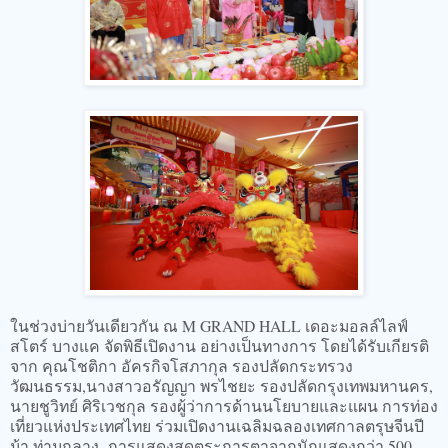
ในช่วงบ่ายวันเดียวกัน ณ M GRAND HALL เดอะมอลล์ไลฟ์
สโตร์ บางแค จัดพิธีเปิดงาน อย่างเป็นทางการ โดยได้รับเกียรติ
จาก คุณโชติกา อัครกิจโสภากุล รองปลัดกระทรวง
วัฒนธรรม,นางสาวอรัญญา พรไชยะ รองปลัดกรุงเทพมหานคร,
นายชูวิทย์ ศิริเวชกุล รองผู้ว่าการด้านนโยบายและแผน การท่อง
เที่ยวแห่งประเทศไทย ร่วมเปิดงานเฉลิมฉลองเทศกาลตรุษจีนปี
ม้า ท่ามกลาง การแสดงสุดตระการตาจากนักแสดงกว่า 500