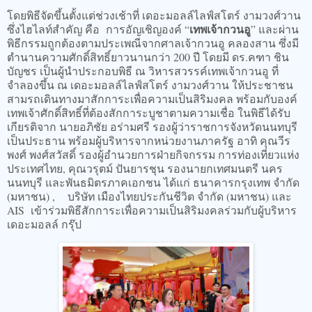
โดยพิธีจัดขึ้นตั้งแต่ช่วงเช้าที่ เดอะมอลล์ไลฟ์สโตร์ งามวงศ์วาน
เทพเจ้ากวนอู
ซึ่งไฮไลท์สำคัญ คือ การอัญเชิญองค์ “
” และผ่าน
พิธีกรรมถูกต้องตามประเพณีจากศาลเจ้ากวนอู คลองสาน ซึ่งมี
ตำนานความศักดิ์สิทธิ์ยาวนานกว่า 200 ปี โดยมี ดร.คฑา ชิน
บัญชร เป็นผู้นำประกอบพิธี ณ วิหารสวรรค์เทพเจ้ากวนอู ที่
จำลองขึ้น ณ เดอะมอลล์ไลฟ์สโตร์ งามวงศ์วาน ให้ประชาชน
สามรถเดินทางมาสักการะเพื่อความเป็นสิริมงคล พร้อมกับองค์
เทพเจ้าศักดิ์สิทธิ์ที่ต้องสักการะบูชาตามความเชื่อ ในพิธีได้รับ
เกียรติจาก นายอภิชัย อร่ามศรี รองผู้ว่าราชการจังหวัดนนทบุรี
เป็นประธาน พร้อมผู้บริหารจากหน่วยงานภาครัฐ อาทิ คุณวีร
พงศ์ พงศ์สวัสดิ์ รองผู้อำนวยการฝ่ายกิจกรรม การท่องเที่ยวแห่ง
ประเทศไทย, คุณวรุตม์ ปันยารชุน รองนายกเทศมนตรี นคร
นนทบุรี และพันธมิตรภาคเอกชน ได้แก่ ธนาคารกรุงเทพ จำกัด
(มหาชน) , บริษัท เมืองไทยประกันชีวิต จำกัด (มหาชน) และ
AIS เข้าร่วมพิธีสักการะเพื่อความเป็นสิริมงคลร่วมกับผู้บริหาร
เดอะมอลล์ กรุ๊ป