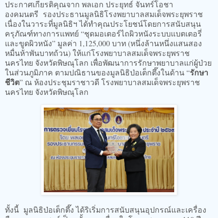
ประกาศเกียรติคุณจาก พลเอก ประยุทธ์ จันทร์โอชา
องคมนตรี รองประธานมูลนิธิโรงพยาบาลสมเด็จพระยุพราช
เนื่องในวาระที่มูลนิธิฯ ได้ทำคุณประโยชน์โดยการสนับสนุน
ครุภัณฑ์ทางการแพทย์ “ชุดมอเตอร์ไถผิวหนังระบบแบตเตอรี่
และขูดผิวหนัง” มูลค่า 1,125,000 บาท (หนึ่งล้านหนึ่งแสนสอง
หมื่นห้าพันบาทถ้วน) ให้แก่โรงพยาบาลสมเด็จพระยุพราช
นครไทย จังหวัดพิษณุโลก เพื่อพัฒนาการรักษาพยาบาลแก่ผู้ป่วย
รักษา
ในส่วนภูมิภาค ตามปณิธานของมูลนิธิป่อเต็กตึ๊งในด้าน “
ชีวิต
” ณ ห้องประชุมราชาวดี โรงพยาบาลสมเด็จพระยุพราช
นครไทย จังหวัดพิษณุโลก
ทั้งนี้ มูลนิธิป่อเต็กตึ๊ง ได้ริเริ่มการสนับสนุนอุปกรณ์และเครื่อง