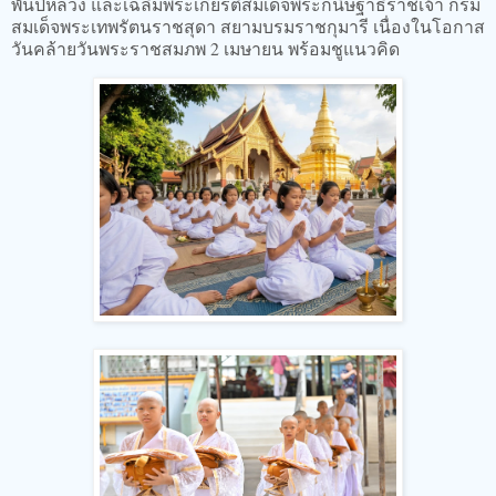
พันปีหลวง และเฉลิมพระเกียรติสมเด็จพระกนิษฐาธิราชเจ้า กรม
สมเด็จพระเทพรัตนราชสุดา สยามบรมราชกุมารี เนื่องในโอกาส
วันคล้ายวันพระราชสมภพ 2 เมษายน พร้อมชูแนวคิด